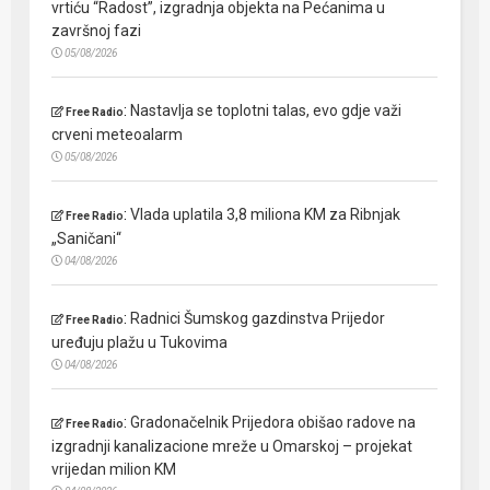
vrtiću “Radost”, izgradnja objekta na Pećanima u
završnoj fazi
05/08/2026
:
Nastavlja se toplotni talas, evo gdje važi
Free Radio
crveni meteoalarm
05/08/2026
:
Vlada uplatila 3,8 miliona KM za Ribnjak
Free Radio
„Saničani“
04/08/2026
:
Radnici Šumskog gazdinstva Prijedor
Free Radio
uređuju plažu u Tukovima
04/08/2026
:
Gradonačelnik Prijedora obišao radove na
Free Radio
izgradnji kanalizacione mreže u Omarskoj – projekat
vrijedan milion KM