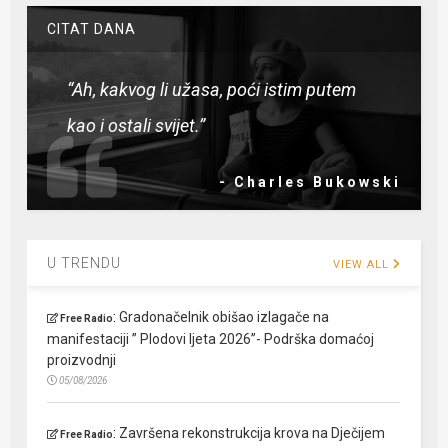
CITAT DANA
“Ah, kakvog li užasa, poći istim putem
kao i ostali svijet.”
- Charles Bukowski
U TRENDU
VIEW ALL
:
Gradonačelnik obišao izlagače na
Free Radio
manifestaciji ” Plodovi ljeta 2026”- Podrška domaćoj
proizvodnji
05/08/2026
:
Završena rekonstrukcija krova na Dječijem
Free Radio