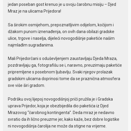
jedan poseban gost krenuo je u svoju čarobnu misiju – Djed
Mraz je na ulicama Prijedora!
Sa širokim osmijehom, prepoznatljivim odijelom, kočijom i
džakom punom iznenađenja, on ovih dana obilazi gradske
ulice, trgove i naselja, dijeleći novogodišnje paketiće našim
najmlađim sugrađanima.
Mali Prijedorčani s oduševljenjem zaustavljaju Djeda Mraza,
pozdravljaju ga, fotografišu se i, naravno, preuzimaju paketiće
pripremljene s posebnom ljubavlju. Svaki njegov prolazak
gradskim ulicama doprinosi tome da se praznična atmosfera
sve više širi gradom.
Podršku ovoj lijepoj novogodišnjoj priči pružila je i Gradska
uprava Prijedor, koja je obezbijedila dio paketića iz Djed
Mrazovog “čarobnog kontingenta”. Deda mraz je nedavno
svratio da ih lično preuzme jer, kako kaže, bez dobre logistike
ni novogodišnja čarolija ne može da stigne na vrijeme.