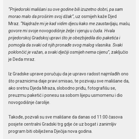
“Prijedorski mališani su ove godine bili izuzetno dobri, pa sam
morao malo da proširim svoj džak”
, uz osmijeh kaže Djed
Mraz.
“Najdraže mi je kad vidim djecu kako me zaustavljaju, mašu,
govore mi svoje novogodišnje želje i vjeruju u čuda. Hvala
prijedorskoj Gradskoj upravi što je obezbijedila dio paketića i
pomogla da svaki od njih pronađe svog malog vlasnika. Svaki
poklončić je važan, a svaki dječiji osmijeh nema cijenu”
, zaključio
je Deda mraz.
Iz Gradske uprave poručuju da je upravo radost najmlađih ono
što praznicima daje pravi smisao, te pozivaju sve mališane da,
ako sretnu Djeda Mraza, slobodno priđu, fotografišu se,
preuzmu paketić i ponesu sa sobom lijepu usmomenu i dio
novogodišnje čarolije.
Takođe, pozvali su sve mališane da danas od 11:00 časova
posjete centralni Gradski trg gdje će uz bogat i zanimljiv
program biti obilježena Dječija nova godina.