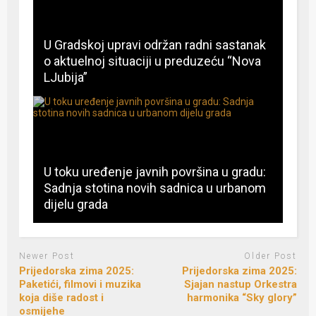
U Gradskoj upravi održan radni sastanak
o aktuelnoj situaciji u preduzeću “Nova
LJubija”
U toku uređenje javnih površina u gradu:
Sadnja stotina novih sadnica u urbanom
dijelu grada
Newer Post
Older Post
Prijedorska zima 2025:
Prijedorska zima 2025:
Paketići, filmovi i muzika
Sjajan nastup Orkestra
koja diše radost i
harmonika “Sky glory”
osmijehe