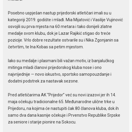
Posebno uspješan nastup prijedorski atletičari imali su u
kategoriji 2019. godište i mlađi. Mia Mijatović i Vasilije Vujinović
osvojili su prva mjesta na 60 metara i tako donijeli zlatne
medalje svom klubu, dok je Lazar Rajikić stigao do treće
pozicije. Vrlo dobre rezultate ostvarile su i Nika Zgonjanin sa
četvrtim, te Ina Kobas sa petim mjestom.
Iako su medalje i plasmani bili važan motiv, iz banjalučkog
mitinga mladi članovi prijedorskog kluba nose i ono
najvrijednije — novo iskustvo, sportsko samopouzdanje i
dodatni podstrek za nastavak sezone.
Pred atletičarima AK “Prijedor” već su novi izazovi jer ih 14.
maja očekuju tradicionalne 65. Međunarodne ulične trke u
Prijedoru, na kojima će nastupiti čak 80 članova kluba, dok ih
samo dva dana kasnije očekuje i Prvenstvo Republike Srpske
za seniore i starije pionire na Sokocu.