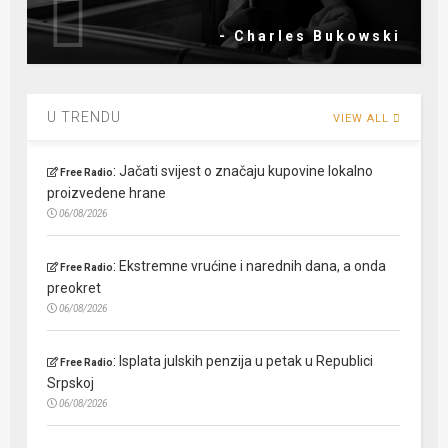
- Charles Bukowski
U TRENDU
VIEW ALL
:
Jačati svijest o značaju kupovine lokalno
Free Radio
proizvedene hrane
06/08/2026
:
Ekstremne vrućine i narednih dana, a onda
Free Radio
preokret
06/08/2026
:
Isplata julskih penzija u petak u Republici
Free Radio
Srpskoj
06/08/2026