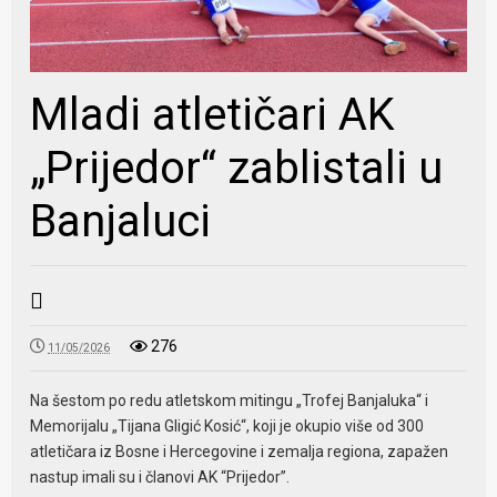
Mladi atletičari AK
„Prijedor“ zablistali u
Banjaluci
276
11/05/2026
Na šestom po redu atletskom mitingu „Trofej Banjaluka“ i
Memorijalu „Tijana Gligić Kosić“, koji je okupio više od 300
atletičara iz Bosne i Hercegovine i zemalja regiona, zapažen
nastup imali su i članovi AK “Prijedor”.