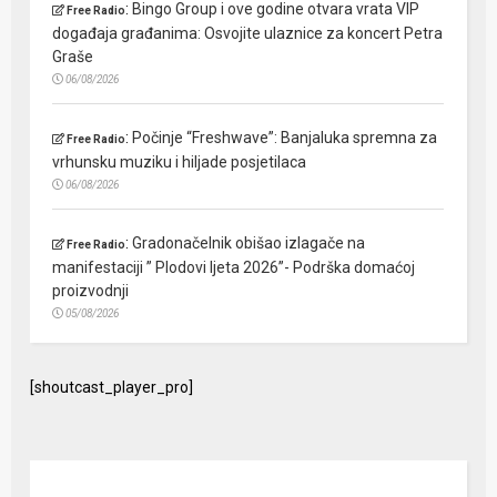
:
Bingo Group i ove godine otvara vrata VIP
Free Radio
događaja građanima: Osvojite ulaznice za koncert Petra
Graše
06/08/2026
:
Počinje “Freshwave”: Banjaluka spremna za
Free Radio
vrhunsku muziku i hiljade posjetilaca
06/08/2026
:
Gradonačelnik obišao izlagače na
Free Radio
manifestaciji ” Plodovi ljeta 2026”- Podrška domaćoj
proizvodnji
05/08/2026
[shoutcast_player_pro]