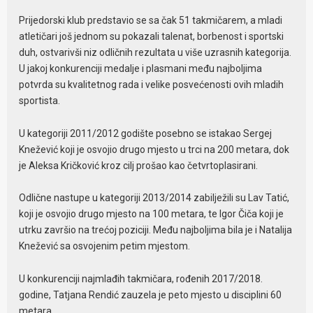
Prijedorski klub predstavio se sa čak 51 takmičarem, a mladi
atletičari još jednom su pokazali talenat, borbenost i sportski
duh, ostvarivši niz odličnih rezultata u više uzrasnih kategorija.
U jakoj konkurenciji medalje i plasmani među najboljima
potvrda su kvalitetnog rada i velike posvećenosti ovih mladih
sportista.
U kategoriji 2011/2012 godište posebno se istakao Sergej
Knežević koji je osvojio drugo mjesto u trci na 200 metara, dok
je Aleksa Kričković kroz cilj prošao kao četvrtoplasirani.
Odlične nastupe u kategoriji 2013/2014 zabilježili su Lav Tatić,
koji je osvojio drugo mjesto na 100 metara, te Igor Čiča koji je
utrku završio na trećoj poziciji. Među najboljima bila je i Natalija
Knežević sa osvojenim petim mjestom.
U konkurenciji najmlađih takmičara, rođenih 2017/2018.
godine, Tatjana Rendić zauzela je peto mjesto u disciplini 60
metara.