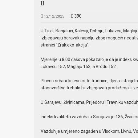
390
12/12/2025
U Tuzli, Banjaluci, Kalesiji, Doboju, Lukavcu, Magl
izbjegavaju boravak napolju zbog mogućih negativni
stranici “Zrak.eko-akcija”.
Mjerenje u 8.00 časova pokazalo je da je indeks kva
Lukavcu 157, Maglaju 153, a Brodu 152.
Plućni i srčani bolesnici, te trudnice, djeca i starij
stanovništvo trebalo bi izbjegavati produžena ili 
U Sarajevu, Živinicama, Prijedoru i Travniku vazduh
Indeks kvaliteta vazduha u Sarajevu je 136, Živini
Vazduh je umjereno zagađen u Visokom, Livnu, Vogoš