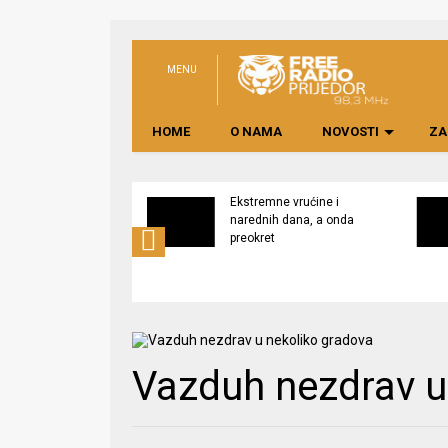
MENU
HOME
O NAMA
NOVOSTI
ZA
svijest o značaju
Ekstremne vrućine i
ne lokalno
narednih dana, a onda
edene hrane
preokret
Vazduh nezdrav u