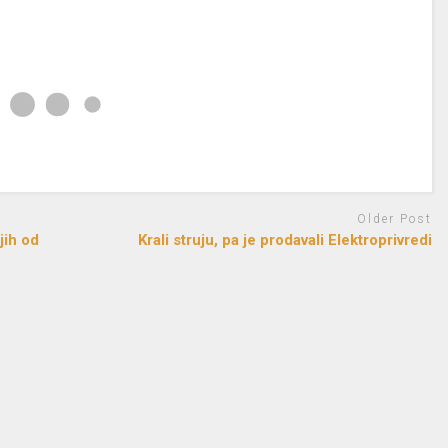
Older Post
jih od
Krali struju, pa je prodavali Elektroprivredi