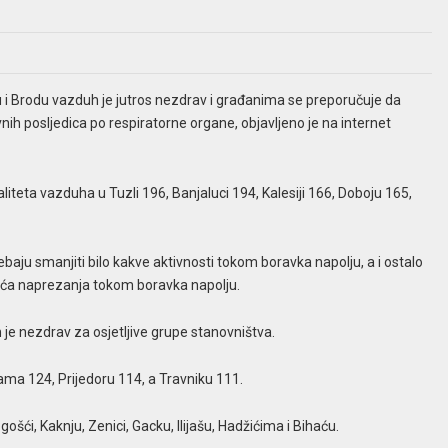
aju i Brodu vazduh je jutros nezdrav i građanima se preporučuje da
h posljedica po respiratorne organe, objavljeno je na internet
liteta vazduha u Tuzli 196, Banjaluci 194, Kalesiji 166, Doboju 165,
i trebaju smanjiti bilo kakve aktivnosti tokom boravka napolju, a i ostalo
veća naprezanja tokom boravka napolju.
 je nezdrav za osjetljive grupe stanovništva.
cama 124, Prijedoru 114, a Travniku 111.
ći, Kaknju, Zenici, Gacku, Ilijašu, Hadžićima i Bihaću.