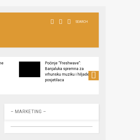
SEARCH
ne
Počinje “Freshwave”:
Završe
Banjaluka spremna za
Tukov
vrhunsku muziku i hiljade
zaštić
posjetilaca
– MARKETING –