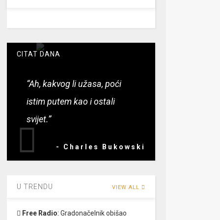
CITAT DANA
“Ah, kakvog li užasa, poći
istim putem kao i ostali
svijet.”
- Charles Bukowski
U TRENDU
VIEW ALL
Free Radio
:
Gradonačelnik obišao