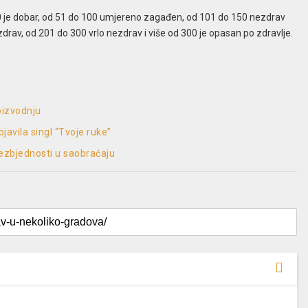
50 je dobar, od 51 do 100 umjereno zagađen, od 101 do 150 nezdrav
drav, od 201 do 300 vrlo nezdrav i više od 300 je opasan po zdravlje.
oizvodnju
avila singl “Tvoje ruke”
ezbjednosti u saobraćaju