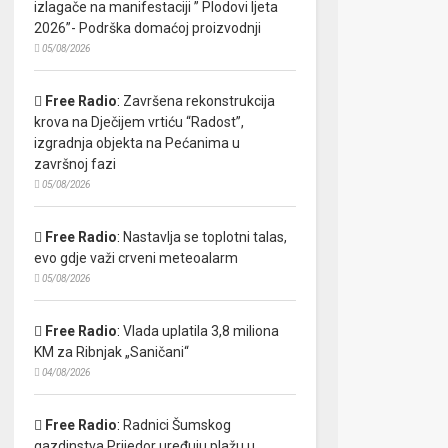
izlagače na manifestaciji ” Plodovi ljeta
2026”- Podrška domaćoj proizvodnji
05/08/2026
Free Radio
:
Završena rekonstrukcija
krova na Dječijem vrtiću “Radost”,
izgradnja objekta na Pećanima u
završnoj fazi
05/08/2026
Free Radio
:
Nastavlja se toplotni talas,
evo gdje važi crveni meteoalarm
05/08/2026
Free Radio
:
Vlada uplatila 3,8 miliona
KM za Ribnjak „Saničani“
04/08/2026
Free Radio
:
Radnici Šumskog
gazdinstva Prijedor uređuju plažu u