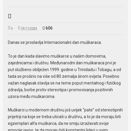
606
0
19/11/2024
Danas se proslavlja Internacionalni dan muškaraca.
To je dan kada slavimo muškarce u našim domovima,
zajednicama i društvu. Međunarodni dan muškaraca prvi je
put službeno obilježen 1999. godine u Trinidadu i Tobagu, a od
tada se proširio na više od 80 zemalja širom svijeta. Posebno
važan naglasak stavlja se na teme poput mentalnog i fizičkog
zdravlja, borbe protiv stereotipa i promovisanja pozitivnih
uzora među muškarcima.
Muškarci u modernom društvu još uvijek “pate” od stereotipnih
prijetnji na koje se treba uticati u društvu, a to je da moraju biti
egzemplari alfa muškarca, da ne smiju izražavati svoje
emocije javno, te da moraju biti konstantni lideri u svim