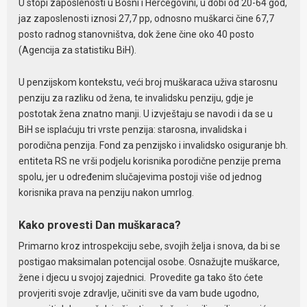
U stopi zaposlenosti u Bosni i Hercegovini, u dobi od 20-64 god,
jaz zaposlenosti iznosi 27,7 pp, odnosno muškarci čine 67,7
posto radnog stanovništva, dok žene čine oko 40 posto
(Agencija za statistiku BiH).
U penzijskom kontekstu, veći broj muškaraca uživa starosnu
penziju za razliku od žena, te invalidsku penziju, gdje je
postotak žena znatno manji. U izvještaju se navodi i da se u
BiH se isplaćuju tri vrste penzija: starosna, invalidska i
porodična penzija. Fond za penzijsko i invalidsko osiguranje bh.
entiteta RS ne vrši podjelu korisnika porodične penzije prema
spolu, jer u određenim slučajevima postoji više od jednog
korisnika prava na penziju nakon umrlog.
Kako provesti Dan muškaraca?
Primarno kroz introspekciju sebe, svojih želja i snova, da bi se
postigao maksimalan potencijal osobe. Osnažujte muškarce,
žene i djecu u svojoj zajednici. Provedite ga tako što ćete
provjeriti svoje zdravlje, učiniti sve da vam bude ugodno,