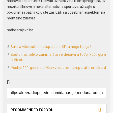
napraviti dobar ručak i uživati uz čašu vina ili omiljenog pića, uz
muziku, filmove ili neke alternativne sportove, uživajte u
poklonima i pažnji koju ste zaslužili, sa posebnim aspektom na
mentalno zdravlje.
radiosarajevo.ba
Šakira više puta nastupala na SP-u nego Italija?
Zašto nas toliko zanima šta se dešava u tuđoj kući, glavi
ili životu
Poslije 111 godina u Moskvi oboren temperaturni rekord
RECOMMENDED FOR YOU