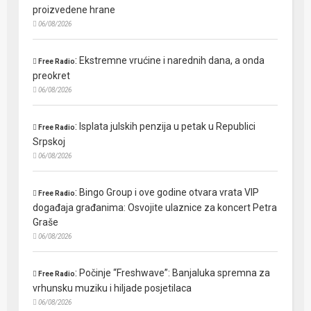
proizvedene hrane
06/08/2026
:
Ekstremne vrućine i narednih dana, a onda
Free Radio
preokret
06/08/2026
:
Isplata julskih penzija u petak u Republici
Free Radio
Srpskoj
06/08/2026
:
Bingo Group i ove godine otvara vrata VIP
Free Radio
događaja građanima: Osvojite ulaznice za koncert Petra
Graše
06/08/2026
:
Počinje “Freshwave”: Banjaluka spremna za
Free Radio
vrhunsku muziku i hiljade posjetilaca
06/08/2026