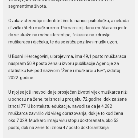
segmentima života.
Ovakav stereotipni identitet često nanosi psihološku, a nekada
i fizičku štetu muškarcima. Primarni cilj dana muškaraca jeste
da se ukaže na rodne stereotipe, fokusira na zdravlje
muškaraca i dječaka, te da se ističu pozitivni muški uzori.
U Bosni i Hercegovini, u brojevima, ima 49,1 posto muškaraca
naspram 50,9 posto žena u izvoru publikacije Agencije za
statistiku BiH pod nazivom “Žene i muškarci u BiH”, izdatoj
2022. godine.
U njoj se još i navodi da je prosječan životni vijek muškarca niži
u odnosu na žene, te iznosi u prosjeku 72 godine, dok za žene
iznosi 77. U kontekstu edukacije, navodi se da je 4.282
muškarca završilo vid višeg obrazovanja, dok je to kod žena
oko 7.029. Muškarci imaju višu stopu doktoranata, oko 53
posto, dok na žene to iznosi 47 posto doktorantkinja.