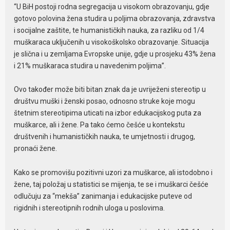
“U BiH postoji rodna segregacija u visokom obrazovanju, gdje
gotovo polovina žena studira u poljima obrazovanja, zdravstva
i socijalne zaštite, te humanističkih nauka, za razliku od 1/4
muškaraca uključenih u visokoškolsko obrazovanje. Situacija
je slična i u zemljama Evropske unije, gdje u prosjeku 43% žena
i 21% muškaraca studira u navedenim poljima”.
Ovo također može biti bitan znak da je uvriježeni stereotip u
društvu muški i ženski posao, odnosno struke koje mogu
štetnim stereotipima uticati na izbor edukacijskog puta za
muškarce, ali i žene. Pa tako ćemo češće u kontekstu
društvenih i humanističkih nauka, te umjetnosti i drugog,
pronaći žene.
Kako se promovišu pozitivni uzori za muškarce, ali istodobno i
žene, taj položaj u statistici se mijenja, te se i muškarci češće
odlučuju za “mekša” zanimanja i edukacijske puteve od
rigidnih i stereotipnih rodnih uloga u poslovima.