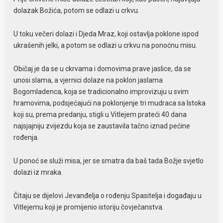
dolazak Božića, potom se odlazi u crkvu.
U toku večeri dolazi i Djeda Mraz, koji ostavlja poklone ispod
ukrašenih jelki, a potom se odlazi u crkvu na ponoćnu misu.
Običaj je da se u ckrvama i domovima prave jaslice, da se
unosi slama, a vjernici dolaze na poklon jaslama
Bogomladenca, koja se tradicionalno improvizuju u svim
hramovima, podsjećajući na poklonjenje tri mudraca sa Istoka
koji su, prema predanju, stigli u Vitlejem prateći 40 dana
najsjajniju zvijezdu koja se zaustavila tačno iznad pećine
rođenja.
U ponoć se služi misa, jer se smatra da baš tada Božje svjetlo
dolazi iz mraka.
Čitaju se dijelovi Jevanđelja o rođenju Spasitelja i događaju u
Vitlejemu koji je promijenio istoriju čovječanstva.