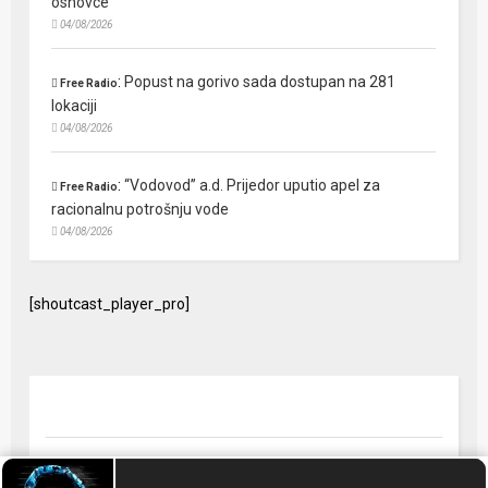
osnovce
04/08/2026
:
Popust na gorivo sada dostupan na 281
Free Radio
lokaciji
04/08/2026
:
“Vodovod” a.d. Prijedor uputio apel za
Free Radio
racionalnu potrošnju vode
04/08/2026
[shoutcast_player_pro]