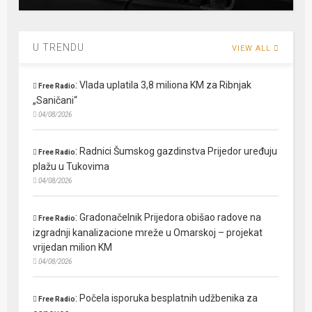
U TRENDU
VIEW ALL
:
Vlada uplatila 3,8 miliona KM za Ribnjak
Free Radio
„Saničani“
04/08/2026
:
Radnici Šumskog gazdinstva Prijedor uređuju
Free Radio
plažu u Tukovima
04/08/2026
:
Gradonačelnik Prijedora obišao radove na
Free Radio
izgradnji kanalizacione mreže u Omarskoj – projekat
vrijedan milion KM
04/08/2026
:
Počela isporuka besplatnih udžbenika za
Free Radio