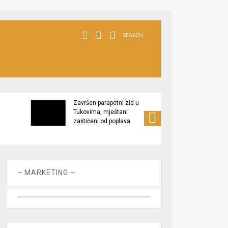
SEARCH
Završen parapetni zid u
Minis
Tukovima, mještani
poljop
zaštićeni od poplava
apel 
racio
– MARKETING –