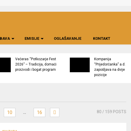
BAVA
EMISIJE
OGLAŠAVANJE
KONTAKT
Večeras “Potkozarje Fest
Kompanija
2026” – Tradicija, domaći
“Prijedorčanka” a.d.
proizvodi i bogat program
zapošljava na dvije
pozicije
…
80
/ 159 POSTS
10
16