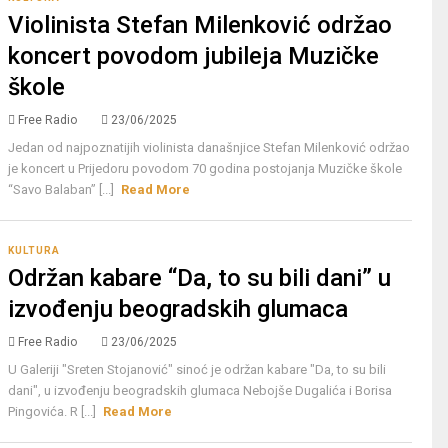
Violinista Stefan Milenković održao
koncert povodom jubileja Muzičke
škole
Free Radio
23/06/2025
Jedan od najpoznatijih violinista današnjice Stefan Milenković održao
je koncert u Prijedoru povodom 70 godina postojanja Muzičke škole
“Savo Balaban” [...]
Read More
KULTURA
Održan kabare “Da, to su bili dani” u
izvođenju beogradskih glumaca
Free Radio
23/06/2025
U Galeriji "Sreten Stojanović" sinoć je održan kabare "Da, to su bili
dani", u izvođenju beogradskih glumaca Nebojše Dugalića i Borisa
Pingovića. R [...]
Read More