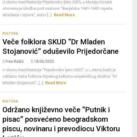
U okviru manifestacije Prijedorsko ljeto 2025, u Muzeju Kozare
otvorena je izložba pod nazivom "Banjaluka 1941-1945: mjesta
stradanja i otpora", autor [...]
Read More
KULTURA
Veče folklora SKUD “Dr Mladen
Stojanović” oduševilo Prijedorčane
Free Radio
18/06/2025
U okviru manifestacije "Prijedorsko ljeto 2025", u LJetnoj bašti je
održano Veče folklora Srpskog kulturno-umjetničkog društva "Dr
Mladen Stojanović", [...]
Read More
KULTURA
Održano književno veče “Putnik i
pisac” posvećeno beogradskom
piscu, novinaru i prevodiocu Viktoru