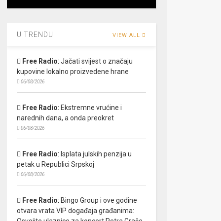
U TRENDU
VIEW ALL
Free Radio
:
Jačati svijest o značaju
kupovine lokalno proizvedene hrane
06/08/2026
Free Radio
:
Ekstremne vrućine i
narednih dana, a onda preokret
06/08/2026
Free Radio
:
Isplata julskih penzija u
petak u Republici Srpskoj
06/08/2026
Free Radio
:
Bingo Group i ove godine
otvara vrata VIP događaja građanima:
Osvojite ulaznice za koncert Petra Graše