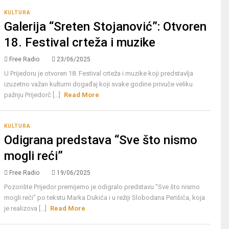
KULTURA
Galerija “Sreten Stojanović”: Otvoren
18. Festival crteža i muzike
Free Radio
23/06/2025
U Prijedoru je otvoren 18. Festival crteža i muzike koji predstavlja
izuzetno važan kulturni događaj koji svake godine privuče veliku
pažnju Prijedorč [...]
Read More
KULTURA
Odigrana predstava “Sve što nismo
mogli reći”
Free Radio
19/06/2025
Pozorište Prijedor premijerno je odigralo predstavu "Sve što nismo
mogli reći" po tekstu Marka Dukića i u režiji Slobodana Perišića, koja
je realizova [...]
Read More