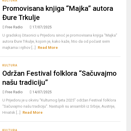
KULTURA
Promovisana knjiga “Majka” autora
Đure Trkulje
Free Radio
17/07/2025
U gradskoj čitaonici u Prijedoru sinoć je promovisana knjiga “Majka”
autora Đure Trkulje, kojom je, kako kaže, htio da od počast svim
majkama i njihov [...]
Read More
KULTURA
Održan Festival folklora “Sačuvajmo
našu tradiciju”
Free Radio
14/07/2025
U Prijedoru je u okviru “Kulturnog ljeta 2025” održan Festival folklora
“Sačuvajmo našu tradiciju”. Nastupili su ansambli iz Srbije, Austrije,
Hrvatsk [...]
Read More
KULTURA