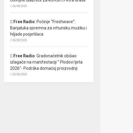
06/08/2026
Free Radio
:
Počinje “Freshwave”:
Banjaluka spremna za vrhunsku muziku i
hiljade posjetilaca
06/08/2026
Free Radio
:
Gradonačelnik obišao
izlagače na manifestaciji ” Plodovi ljeta
2026”- Podrška domaćoj proizvodnji
05/08/2026