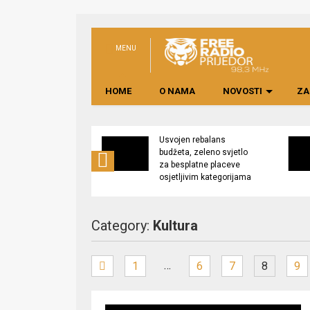
MENU
HOME
O NAMA
NOVOSTI
ZA
no preduzeće
Usvojen rebalans
 upravljati
budžeta, zeleno svjetlo
kom “Saničani”
za besplatne placeve
osjetljivim kategorijama
Category:
Kultura
…
1
6
7
8
9