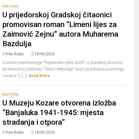
KULTURA
U prijedorskoj Gradskoj čitaonici
promovisan roman “Limeni lijes za
Zaimović Zejnu” autora Muharema
Bazdulja
Free Radio
18/06/2025
U okviru manifestacije "Prijedorsko ljeto 2025", u Gradskoj čitaonici
pri Narodnoj biblioteci "Ćirilo i Metodije" sinoć je održana promocija
romana "L [...]
Read More
KULTURA
U Muzeju Kozare otvorena izložba
“Banjaluka 1941-1945: mjesta
stradanja i otpora”
Free Radio
18/06/2025