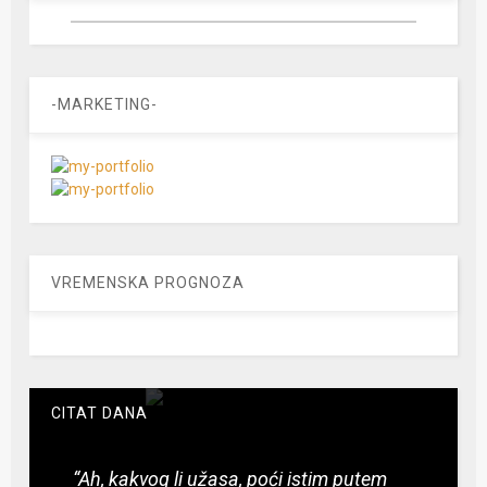
-MARKETING-
VREMENSKA PROGNOZA
CITAT DANA
“Ah, kakvog li užasa, poći istim putem