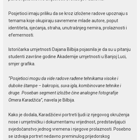
Posjetioci imaju priliku da se kroz izložene radove upoznaju s
temama koje okupiraju savremene mlade autore, poput
identiteta, sjećanja, straha, unutrašnjeg nemira, prolaznosti i
efemernosti.
Istoričarka umjetnosti Dajana Bilbija pojasnila je da su u pitanju
studenti završne godine Akademije umjetnosti u Banjoj Luci,
smjer grafika.
“Posjetioci mogu da vide radove rađene tehnikama visoke i
duboke štampe – bakropis, suva igla, kombinovane tehnike i
druge. Poseban segment izložbe čine analogne fotografije
Omera Karadžića”
, navela je Bilbija.
Kako je dodala, Karadžićevi portreti ljudi iz njegovog okruženja
nose i umjetničku i dokumentarnu vrijednost, predstavljajući
svjedočanstvo jednog vremena i njegove prolaznosti. Posebno
se izdvaja portret nedavno preminulog prijedorskog