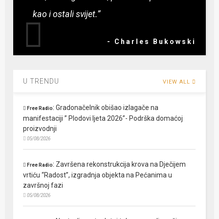
kao i ostali svijet.”
- Charles Bukowski
U TRENDU
VIEW ALL
:
Gradonačelnik obišao izlagače na
Free Radio
manifestaciji ” Plodovi ljeta 2026”- Podrška domaćoj
proizvodnji
05/08/2026
:
Završena rekonstrukcija krova na Dječijem
Free Radio
vrtiću “Radost”, izgradnja objekta na Pećanima u
završnoj fazi
05/08/2026