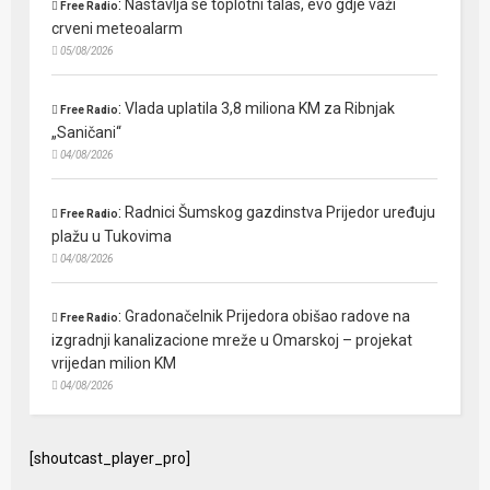
:
Nastavlja se toplotni talas, evo gdje važi
Free Radio
crveni meteoalarm
05/08/2026
:
Vlada uplatila 3,8 miliona KM za Ribnjak
Free Radio
„Saničani“
04/08/2026
:
Radnici Šumskog gazdinstva Prijedor uređuju
Free Radio
plažu u Tukovima
04/08/2026
:
Gradonačelnik Prijedora obišao radove na
Free Radio
izgradnji kanalizacione mreže u Omarskoj – projekat
vrijedan milion KM
04/08/2026
[shoutcast_player_pro]