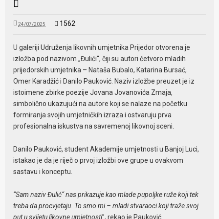
1562
24/07/2025
U galeriji Udruženja likovnih umjetnika Prijedor otvorena je
izložba pod nazivom „Đulići“, čiji su autori četvoro mladih
prijedorskih umjetnika – Nataša Bubalo, Katarina Bursać,
Omer Karadžić i Danilo Pauković. Naziv izložbe preuzet je iz
istoimene zbirke poezije Jovana Jovanovića Zmaja,
simbolično ukazujući na autore koji se nalaze na početku
formiranja svojih umjetničkih izraza i ostvaruju prva
profesionalna iskustva na savremenoj likovnoj sceni.
Danilo Pauković, student Akademije umjetnosti u Banjoj Luci,
istakao je da je riječ o prvoj izložbi ove grupe u ovakvom
sastavu i konceptu.
“Sam naziv Đulić“ nas prikazuje kao mlade pupoljke ruže koji tek
treba da procvjetaju. To smo mi – mladi stvaraoci koji traže svoj
put u svijetu likovne umjetnosti
”, rekao je Pauković.