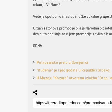
rekao je Vučković.
Veče je upotpunio i nastup muške vokalne grupe Ud
Organizator ove promocije bila je Narodna biblioteka
dva puta godišnje sa ciljem promocije zavičajnih aut
SRNA
Potkozarsko prelo u Gomjenici
“Buđenje” je riječ godine u Republici Srpskoj
U Muzeju “Kozare” otvorena izložba “Orao, la