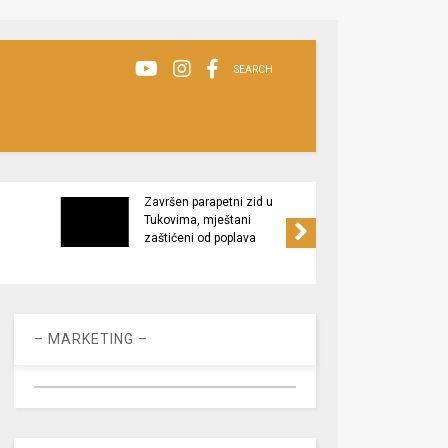
SEARCH
Završen parapetni zid u
Minis
Tukovima, mještani
poljop
zaštićeni od poplava
apel 
racio
– MARKETING –