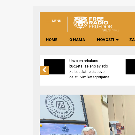
MENU
HOME
O NAMA
NOVOSTI
ZA
no preduzeće
Usvojen rebalans
 upravljati
budžeta, zeleno svjetlo
kom “Saničani”
za besplatne placeve
osjetljivim kategorijama