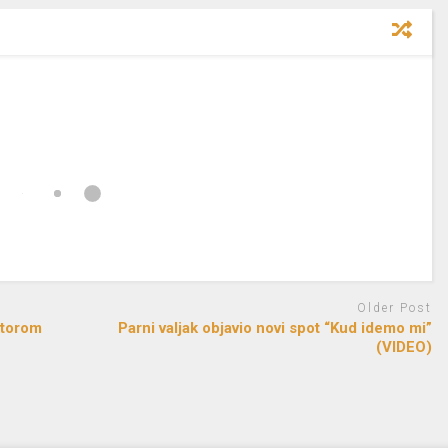
Older Post
ktorom
Parni valjak objavio novi spot “Kud idemo mi”
(VIDEO)