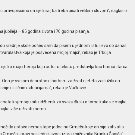
žio pravopiscima da riječ
majka
treba pisati velikim slovom”, naglasio
a jubileja – 85 godina života i 70 godina pisanja.
edu srednje škole počeo sam da pišem u jednom listu i evo do danas
tvaralaštva koja je posvećena mojoj majci”, rekao je Trkulja.
i riječ o majci heroju koju autor u tekstu predstavlja kao humanitarca.
. Ona je svojom dobrotom i borbom za život djeteta zaslužila da
 kasnije u sličnim situacijama”, rekao je Vučković.
nata koji mogu biti udžbenik za svaku školu o tome kako se majka
majke više u životu nema.
o Grmeč da gotovo nema stope jedne na Grmeču koje on nije zahvatio
a Grmeča i pravi nasljednik svog uzora književnika Branka Ćopića”,