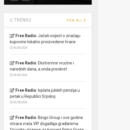
U TRENDU
VIEW ALL
Free Radio
:
Jačati svijest o značaju
kupovine lokalno proizvedene hrane
06/08/2026
Free Radio
:
Ekstremne vrućine i
narednih dana, a onda preokret
06/08/2026
Free Radio
:
Isplata julskih penzija u
petak u Republici Srpskoj
06/08/2026
Free Radio
:
Bingo Group i ove godine
otvara vrata VIP događaja građanima:
Osvojite ulaznice za koncert Petra Graše