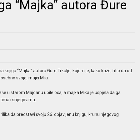
ga “Majka” autora Đure
na knjiga “Majka” autora Đure Trkulje, kojom je, kako kaže, htio da od
osebno svojoj majci Miki.
še u starom Majdanu ubile oca, a majka Mika je uspjela da ga
etima i snjegovima.
prilika da predstavi svoju 26. objavljenu knjigu, krunu njegovog