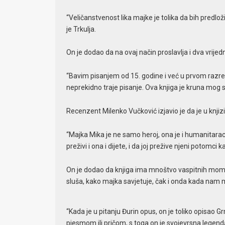
“Veličanstvenost lika majke je tolika da bih predlo
je Trkulja.
On je dodao da na ovaj način proslavlja i dva vrijedn
“Bavim pisanjem od 15. godine i već u prvom razr
neprekidno traje pisanje. Ova knjiga je kruna mog s
Recenzent Milenko Vučković izjavio je da je u knjiz
“Majka Mika je ne samo heroj, ona je i humanitarac
preživi i ona i dijete, i da joj prežive njeni potomci
On je dodao da knjiga ima mnoštvo vaspitnih mome
sluša, kako majka savjetuje, čak i onda kada nam 
“Kada je u pitanju Đurin opus, on je toliko opisa
pjesmom ili pričom, s toga on je svojevrsna legend