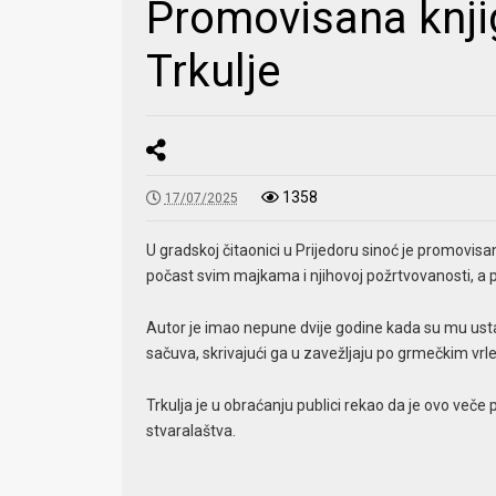
Promovisana knji
Trkulje
1358
17/07/2025
U gradskoj čitaonici u Prijedoru sinoć je promovisa
počast svim majkama i njihovoj požrtvovanosti, a p
Autor je imao nepune dvije godine kada su mu usta
sačuva, skrivajući ga u zavežljaju po grmečkim vrl
Trkulja je u obraćanju publici rekao da je ovo veče 
stvaralaštva.