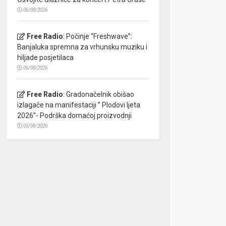
06/08/2026
Free Radio
:
Počinje “Freshwave”:
Banjaluka spremna za vrhunsku muziku i
hiljade posjetilaca
06/08/2026
Free Radio
:
Gradonačelnik obišao
izlagače na manifestaciji ” Plodovi ljeta
2026”- Podrška domaćoj proizvodnji
05/08/2026