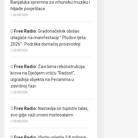
Banjaluka spremna za vrhunsku muziku i
hiljade posjetilaca
06/08/2026
Free Radio
:
Gradonačelnik obišao
izlagače na manifestaciji ” Plodovi ljeta
2026”- Podrška domaćoj proizvodnji
05/08/2026
Free Radio
:
Završena rekonstrukcija
krova na Dječijem vrtiću “Radost”,
izgradnja objekta na Pećanima u
završnoj fazi
05/08/2026
Free Radio
:
Nastavlja se toplotni talas,
evo gdje važi crveni meteoalarm
05/08/2026
Free Radio
:
Vlada uplatila 3,8 miliona