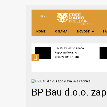
MENU
HOME
O NAMA
NOVOSTI
ZA
 parapetni zid u
Jačati svijest o značaju
ma, mještani
kupovine lokalno
ni od poplava
proizvedene hrane
BP Bau d.o.o. zap