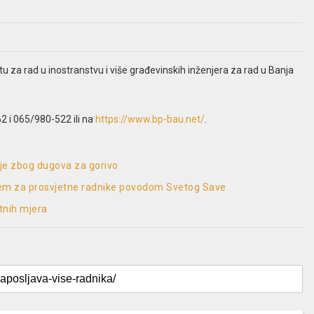
u za rad u inostranstvu i više građevinskih inženjera za rad u Banja
2 i 065/980-522 ili na
https://www.bp-bau.net/
.
nije zbog dugova za gorivo
ijem za prosvjetne radnike povodom Svetog Save
itnih mjera