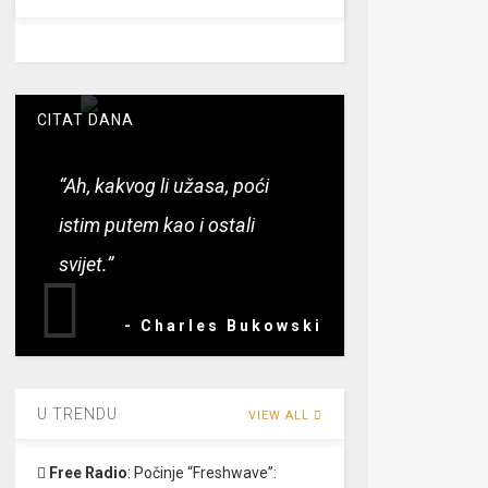
CITAT DANA
“Ah, kakvog li užasa, poći
istim putem kao i ostali
svijet.”
- Charles Bukowski
U TRENDU
VIEW ALL
Free Radio
:
Počinje “Freshwave”: