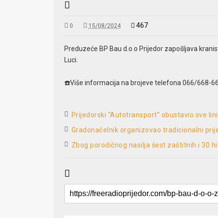
467
0
15/08/2024
Preduzeće BP Bau d.o.o Prijedor zapošljava kranist
Luci.
☎️Više informacija na brojeve telefona 066/668-66
Prijedorski “Autotransport” obustavio sve li
Gradonačelnik organizovao tradicionalni pr
Zbog porodičnog nasilja šest zaštitnih i 30 h