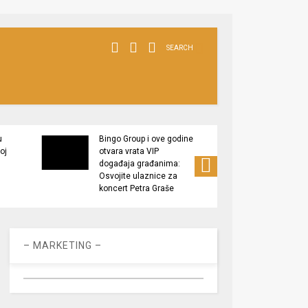
SEARCH
u
Bingo Group i ove godine
Kompa
oj
otvara vrata VIP
“Prije
događaja građanima:
zapošl
Osvojite ulaznice za
pozici
koncert Petra Graše
– MARKETING –