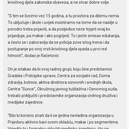
krivičnog djela zakonska obaveza, a ne stvar dobre volje.
“S tim se borimo već 15 godina, a tu prostora za dilemu nema.
To uključuje i škole i uvijek insistiramo na tome da se nasilje u
porodici treba prijaviti, a da posljedice neće trpjeti onaj ko
prijavljuje, pa makar i ako pogriješi. To i jeste smisao edukacija,
a često se i zaboravlja da se policija zove istog trena i da
postupanje po ovoj vrsti krivičnog djela spada u prvi red
hitnosti”, dodao je Račetović.
On je istakao da bi ovoj radnoj grupi, koju čine predstavnici
Gradske i Policijske uprave, Centra za socijalni rad, Doma
zdravlja, bolnice, aktiva direktora osnovnih i srednjih škola,
Centra “Sunce”, Okružnog javnog tužilaštva i Osnovnog suda,
trebalo priključiti i predstavnike organizacija civilnog društva i
medijske zajednice.
“Bilo bi korisno znati da li se ijedna nevladina organizacija u
Prijedoru aktivno bavi ovom oblašću, makar i po segmentima.
Vrijedilo bi i formalno uključiti medijsku zajednicu, što se