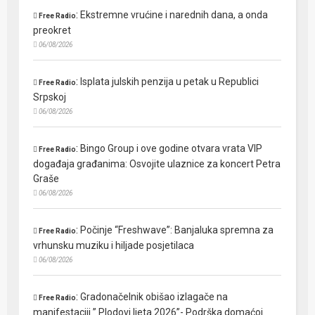
:
Ekstremne vrućine i narednih dana, a onda
Free Radio
preokret
06/08/2026
:
Isplata julskih penzija u petak u Republici
Free Radio
Srpskoj
06/08/2026
:
Bingo Group i ove godine otvara vrata VIP
Free Radio
događaja građanima: Osvojite ulaznice za koncert Petra
Graše
06/08/2026
:
Počinje “Freshwave”: Banjaluka spremna za
Free Radio
vrhunsku muziku i hiljade posjetilaca
06/08/2026
:
Gradonačelnik obišao izlagače na
Free Radio
manifestaciji ” Plodovi ljeta 2026”- Podrška domaćoj