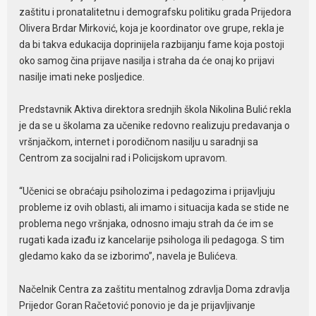
zaštitu i pronatalitetnu i demografsku politiku grada Prijedora
Olivera Brdar Mirković, koja je koordinator ove grupe, rekla je
da bi takva edukacija doprinijela razbijanju fame koja postoji
oko samog čina prijave nasilja i straha da će onaj ko prijavi
nasilje imati neke posljedice.
Predstavnik Aktiva direktora srednjih škola Nikolina Bulić rekla
je da se u školama za učenike redovno realizuju predavanja o
vršnjačkom, internet i porodičnom nasilju u saradnji sa
Centrom za socijalni rad i Policijskom upravom.
“Učenici se obraćaju psiholozima i pedagozima i prijavljuju
probleme iz ovih oblasti, ali imamo i situacija kada se stide ne
problema nego vršnjaka, odnosno imaju strah da će im se
rugati kada izađu iz kancelarije psihologa ili pedagoga. S tim
gledamo kako da se izborimo”, navela je Bulićeva.
Načelnik Centra za zaštitu mentalnog zdravlja Doma zdravlja
Prijedor Goran Račetović ponovio je da je prijavljivanje