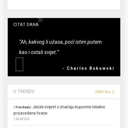
CITAT DANA
“Ah, kakvog li užasa, poći istim putem
kao i ostali svijet.”
- Charles Bukowski
U TRENDU
VIEW ALL
:
Jačati svijest o značaju kupovine lokalno
Free Radio
proizvedene hrane
06/08/2026