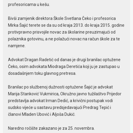
profesoricama u kešu.
Bivši zamjenik direktora Škole Svetlana Čeko i profesorica
Mirka Šajić terete se da su od kraja 2013. do kraja 2015. godine
protivpravno prisvojile novac za školarine preuzimajući od
polaznika gotovinu, a ne polažući novac na račun škole za te
namjene.
Advokat Dragan Radetić od danas je drugi branilac optužene
Čeko, osim advokata Miodraga Deretića koji ju je zastupao u
dosadašnjem toku glavnog pretresa.
Branilac po službenoj dužnosti optužene Šajić je advokat
Marija Stanković Vukmirica, Okružno javno tužilaštvo Prijedor
predstavlja advokat Irman Dedić, a krivični postupak vodi
sudsko vijeće u sastavu predsjedavajući Predrag Tepić i
članovi Mladen Ubović i Aljoša Dukić.
Naredno ročište zakazano je za 25. novembra.