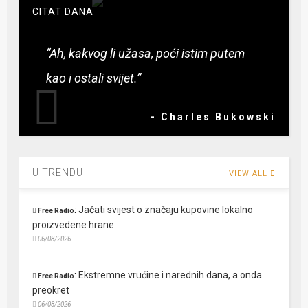
CITAT DANA
“Ah, kakvog li užasa, poći istim putem
kao i ostali svijet.”
- Charles Bukowski
U TRENDU
VIEW ALL
:
Jačati svijest o značaju kupovine lokalno
Free Radio
proizvedene hrane
06/08/2026
:
Ekstremne vrućine i narednih dana, a onda
Free Radio
preokret
06/08/2026