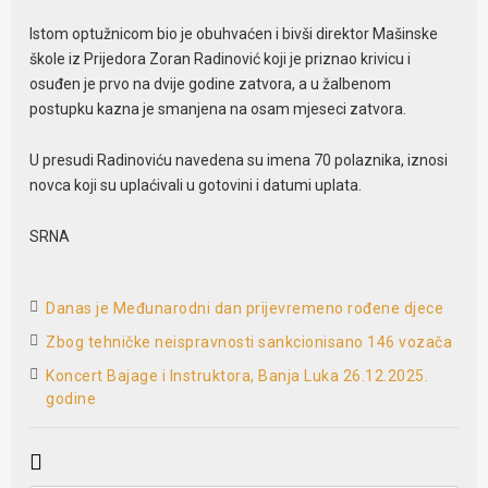
Istom optužnicom bio je obuhvaćen i bivši direktor Mašinske
škole iz Prijedora Zoran Radinović koji je priznao krivicu i
osuđen je prvo na dvije godine zatvora, a u žalbenom
postupku kazna je smanjena na osam mjeseci zatvora.
U presudi Radinoviću navedena su imena 70 polaznika, iznosi
novca koji su uplaćivali u gotovini i datumi uplata.
SRNA
Danas je Međunarodni dan prijevremeno rođene djece
Zbog tehničke neispravnosti sankcionisano 146 vozača
Koncert Bajage i Instruktora, Banja Luka 26.12.2025.
godine