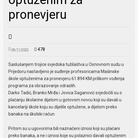
pronevjeru
478
04/11/2025
Saslušanjem trojice svjedoka tužilaštva u Osnovnom sudu u
Prijedoru nastavljeno je suđenje profesoricama Mašinske
škole optuženima za pronevjeru 61.894 KM prilikom vođenja
programa za obrazovanje odraslih.
Darko Tadić, Branko Mrđa i Jovica Saganović svjedočili su o
plaćanju školarine dijelom u gotovom novcu koji su davali u
kancelariji škole koju su dijelile optužene, a dijelom preko
banaka na školski račun.
Pritom su u ugovorima bili naznačeni iznosi koji su plaćani
preko banaka, a ne i iznosi koje su polaznici davali optuženim