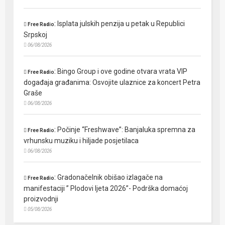
:
Isplata julskih penzija u petak u Republici
Free Radio
Srpskoj
06/08/2026
:
Bingo Group i ove godine otvara vrata VIP
Free Radio
događaja građanima: Osvojite ulaznice za koncert Petra
Graše
06/08/2026
:
Počinje “Freshwave”: Banjaluka spremna za
Free Radio
vrhunsku muziku i hiljade posjetilaca
06/08/2026
:
Gradonačelnik obišao izlagače na
Free Radio
manifestaciji ” Plodovi ljeta 2026”- Podrška domaćoj
proizvodnji
05/08/2026