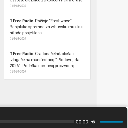
06/08/2026
Free Radio
:
Počinje “Freshwave”:
Banjaluka spremna za vrhunsku muziku i
hiljade posjetilaca
06/08/2026
Free Radio
:
Gradonačelnik obišao
izlagače na manifestaciji ” Plodovi ljeta
2026”- Podrška domaćoj proizvodnji
05/08/2026