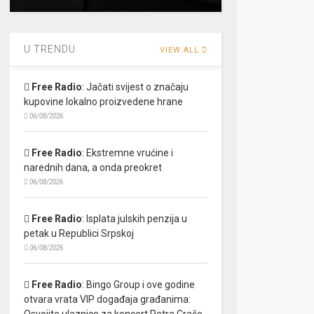
U TRENDU
VIEW ALL
Free Radio
:
Jačati svijest o značaju
kupovine lokalno proizvedene hrane
06/08/2026
Free Radio
:
Ekstremne vrućine i
narednih dana, a onda preokret
06/08/2026
Free Radio
:
Isplata julskih penzija u
petak u Republici Srpskoj
06/08/2026
Free Radio
:
Bingo Group i ove godine
otvara vrata VIP događaja građanima:
Osvojite ulaznice za koncert Petra Graše