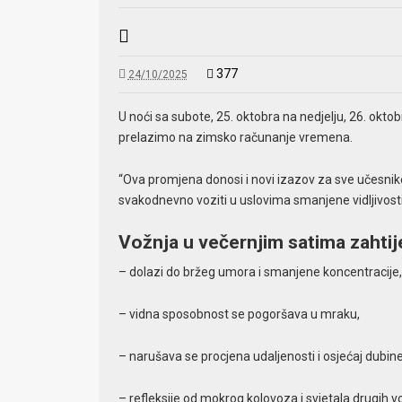
377
24/10/2025
U noći sa subote, 25. oktobra na nedjelju, 26. ok
prelazimo na zimsko računanje vremena.
“Ova promjena donosi i novi izazov za sve učesnik
svakodnevno voziti u uslovima smanjene vidljivost
Vožnja u večernjim satima zahtij
– dolazi do bržeg umora i smanjene koncentracije,
– vidna sposobnost se pogoršava u mraku,
– narušava se procjena udaljenosti i osjećaj dubine
– refleksije od mokrog kolovoza i svjetala drugih 