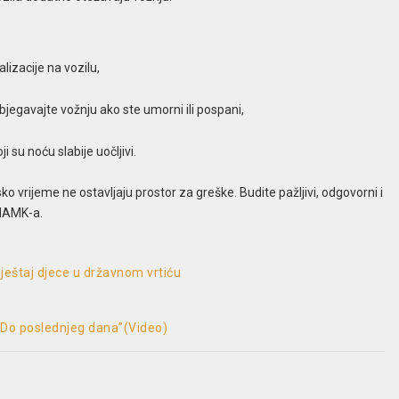
lizacije na vozilu,
bjegavajte vožnju ako ste umorni ili pospani,
i su noću slabije uočljivi.
ko vrijeme ne ostavljaju prostor za greške. Budite pažljivi, odgovorni i
IHAMK-a.
eštaj djece u državnom vrtiću
“Do poslednjeg dana”(Video)