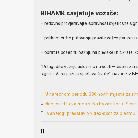
BIHAMK savjetuje vozače:
– redovno provjeravajte ispravnost svjetlosne signa
– prilikom dužih putovanja pravite češće pauze i iz
– obratite posebnu pažnju na pješake i bicikliste, koj
“Prilagodite vožnju uslovima na cesti – jesen i zims
sigurni. Vaša pažnja spašava živote”, navode iz B
U narednom periodu 330 novih mjesta za smj
Nanosi i do dva metra: Na Kozari kao u Sibiru
“Van Gog” predstavio video-spot za pjesmu 