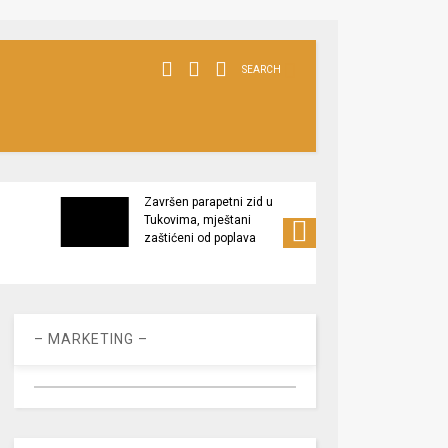
SEARCH
Završen parapetni zid u
Minis
Tukovima, mještani
poljop
zaštićeni od poplava
apel 
racio
– MARKETING –