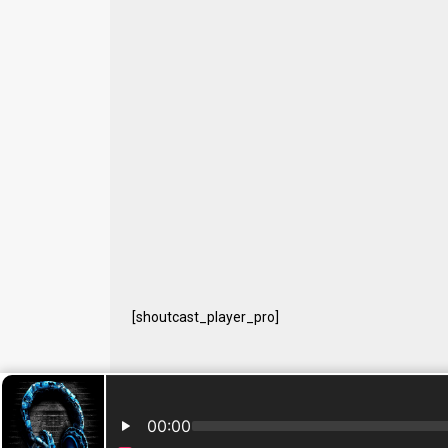
[shoutcast_player_pro]
© 2024 Free Radio Prijedor. Sva prava zaštićena Designe