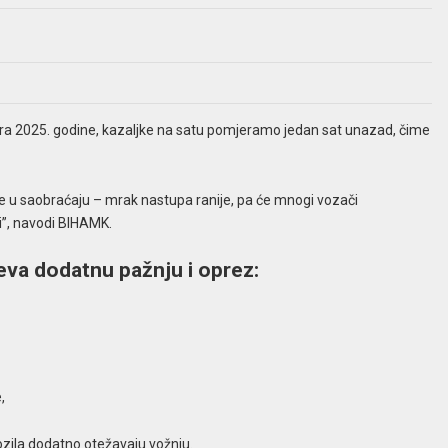
tobra 2025. godine, kazaljke na satu pomjeramo jedan sat unazad, čime
e u saobraćaju – mrak nastupa ranije, pa će mnogi vozači
i”, navodi BIHAMK.
eva dodatnu pažnju i oprez:
,
vozila dodatno otežavaju vožnju.