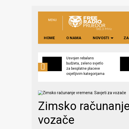
MENU
HOME
O NAMA
NOVOSTI
ZA
no preduzeće
Usvojen rebalans
 upravljati
budžeta, zeleno svjetlo
kom “Saničani”
za besplatne placeve
osjetljivim kategorijama
Zimsko računanje
vozače