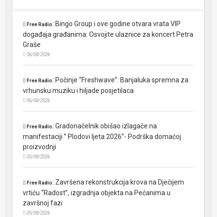
:
Bingo Group i ove godine otvara vrata VIP
Free Radio
događaja građanima: Osvojite ulaznice za koncert Petra
Graše
06/08/2026
:
Počinje “Freshwave”: Banjaluka spremna za
Free Radio
vrhunsku muziku i hiljade posjetilaca
06/08/2026
:
Gradonačelnik obišao izlagače na
Free Radio
manifestaciji ” Plodovi ljeta 2026”- Podrška domaćoj
proizvodnji
05/08/2026
:
Završena rekonstrukcija krova na Dječijem
Free Radio
vrtiću “Radost”, izgradnja objekta na Pećanima u
završnoj fazi
05/08/2026