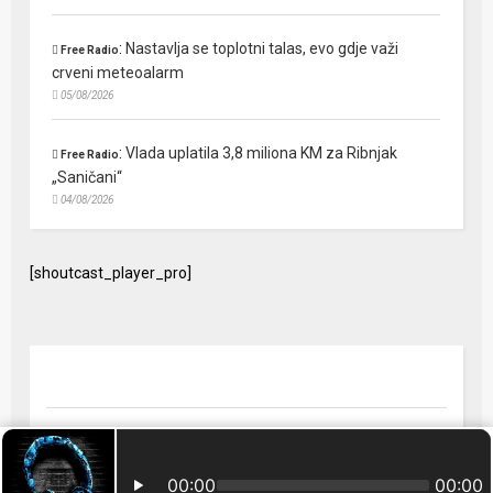
:
Nastavlja se toplotni talas, evo gdje važi
Free Radio
crveni meteoalarm
05/08/2026
:
Vlada uplatila 3,8 miliona KM za Ribnjak
Free Radio
„Saničani“
04/08/2026
[shoutcast_player_pro]