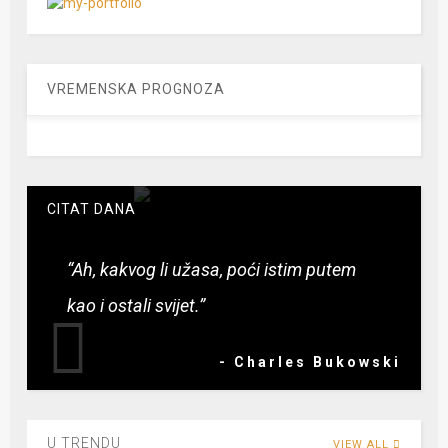
VREMENSKA PROGNOZA
CITAT DANA
“Ah, kakvog li užasa, poći istim putem
kao i ostali svijet.”
- Charles Bukowski
U TRENDU
VIEW ALL