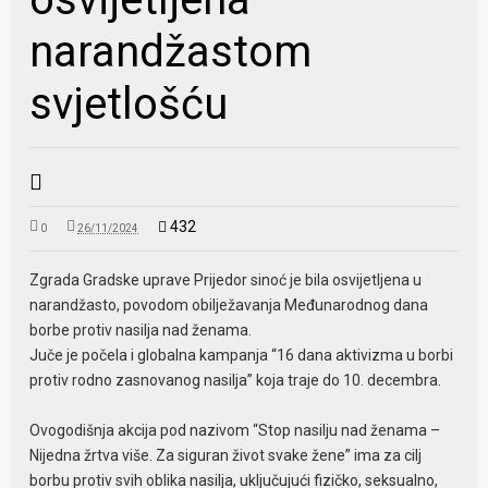
narandžastom
svjetlošću
432
0
26/11/2024
Zgrada Gradske uprave Prijedor sinoć je bila osvijetljena u
narandžasto, povodom obilježavanja Međunarodnog dana
borbe protiv nasilja nad ženama.
Juče je počela i globalna kampanja “16 dana aktivizma u borbi
protiv rodno zasnovanog nasilja” koja traje do 10. decembra.
Ovogodišnja akcija pod nazivom “Stop nasilju nad ženama –
Nijedna žrtva više. Za siguran život svake žene” ima za cilj
borbu protiv svih oblika nasilja, uključujući fizičko, seksualno,