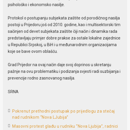
psihološko i ekonomsko nasilje.
Protokol o postupanju subjekata zaštite od porodičnog nasilja
postoji u Prijedoru još od 2010. godine, kao i multisektorski tim
sačinjen od devet subjekata zaštite čiji način i dinamika rada
predstavljaju primjer dobre prakse za ostale lokalne zajednice
u Republici Srpskoj, u BiH i u međunarodnim organizacijama
koje se bave ovom oblašću.
Grad Prijedor na ovaj način daje svoj doprinos u skretanju
pažnje na ovu problematiku i podizanja svjesti radi suzbijanja i
prevencije rodno zasnovanog nasilja.
SRNA
Pokrenut prethodni postupak po prijedlogu za stečaj
nad rudnikom “Nova LJubija”
Masovni protest glađu u rudniku “Nova Ljubija”, radnici