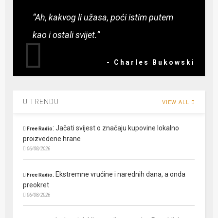
“Ah, kakvog li užasa, poći istim putem
kao i ostali svijet.”
- Charles Bukowski
U TRENDU
VIEW ALL
:
Jačati svijest o značaju kupovine lokalno
Free Radio
proizvedene hrane
06/08/2026
:
Ekstremne vrućine i narednih dana, a onda
Free Radio
preokret
06/08/2026