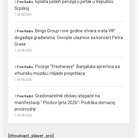
:
Isplata julskih penzija u petak u Republici
Free Radio
Srpskoj
06/08/2026
:
Bingo Group i ove godine otvara vrata VIP
Free Radio
događaja građanima: Osvojite ulaznice za koncert Petra
Graše
06/08/2026
:
Počinje “Freshwave”: Banjaluka spremna za
Free Radio
vrhunsku muziku i hiljade posjetilaca
06/08/2026
:
Gradonačelnik obišao izlagače na
Free Radio
manifestaciji ” Plodovi ljeta 2026”- Podrška domaćoj
proizvodnji
05/08/2026
[shoutcast_player_pro]