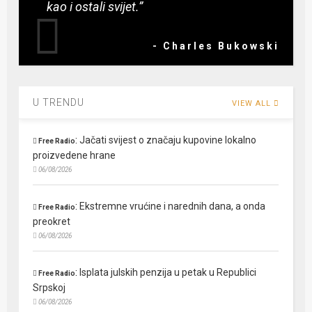
kao i ostali svijet.”
- Charles Bukowski
U TRENDU
VIEW ALL
:
Jačati svijest o značaju kupovine lokalno
Free Radio
proizvedene hrane
06/08/2026
:
Ekstremne vrućine i narednih dana, a onda
Free Radio
preokret
06/08/2026
:
Isplata julskih penzija u petak u Republici
Free Radio
Srpskoj
06/08/2026