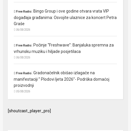
:
Bingo Group i ove godine otvara vrata VIP
Free Radio
događaja građanima: Osvojite ulaznice za koncert Petra
Graše
06/08/2026
:
Počinje “Freshwave”: Banjaluka spremna za
Free Radio
vrhunsku muziku i hiljade posjetilaca
06/08/2026
:
Gradonačelnik obišao izlagače na
Free Radio
manifestaciji ” Plodovi ljeta 2026”- Podrška domaćoj
proizvodnji
05/08/2026
[shoutcast_player_pro]