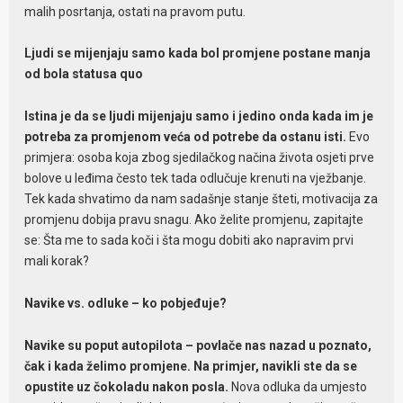
malih posrtanja, ostati na pravom putu.
Ljudi se mijenjaju samo kada bol promjene postane manja
od bola statusa quo
Istina je da se ljudi mijenjaju samo i jedino onda kada im je
potreba za promjenom veća od potrebe da ostanu isti.
Evo
primjera: osoba koja zbog sjedilačkog načina života osjeti prve
bolove u leđima često tek tada odlučuje krenuti na vježbanje.
Tek kada shvatimo da nam sadašnje stanje šteti, motivacija za
promjenu dobija pravu snagu. Ako želite promjenu, zapitajte
se: Šta me to sada koči i šta mogu dobiti ako napravim prvi
mali korak?
Navike vs. odluke – ko pobjeđuje?
Navike su poput autopilota – povlače nas nazad u poznato,
čak i kada želimo promjene. Na primjer, navikli ste da se
opustite uz čokoladu nakon posla.
Nova odluka da umjesto