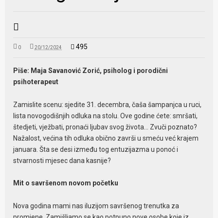
495
0
20/12/2024
Piše: Maja Savanović Zorić, psiholog i porodični
psihoterapeut
Zamislite scenu: sjedite 31. decembra, čaša šampanjca u ruci,
lista novogodišnjih odluka na stolu. Ove godine ćete: smršati,
štedjeti, vježbati, pronaći ljubav svog života… Zvuči poznato?
Nažalost, većina tih odluka obično završi u smeću već krajem
januara. Šta se desi između tog entuzijazma u ponoć i
stvarnosti mjesec dana kasnije?
Mit o savršenom novom početku
Nova godina mami nas iluzijom savršenog trenutka za
promjene. Zamišljamo se kao potpuno nove osobe koje iz