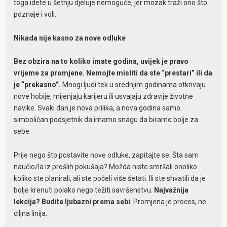
toga idete u šetnju djeluje nemoguće, jer mozak traži ono što
poznaje i voli.
Nikada nije kasno za nove odluke
Bez obzira na to koliko imate godina, uvijek je pravo
vrijeme za promjene. Nemojte misliti da ste “prestari” ili da
je “prekasno”.
Mnogi ljudi tek u srednjim godinama otkrivaju
nove hobije, mijenjaju karijeru ili usvajaju zdravije životne
navike. Svaki dan je nova prilika, a nova godina samo
simboličan podsjetnik da imamo snagu da biramo bolje za
sebe.
Prije nego što postavite nove odluke, zapitajte se: Šta sam
naučio/la iz prošlih pokušaja? Možda niste smršali onoliko
koliko ste planirali, ali ste počeli više šetati. Ili ste shvatili da je
bolje krenuti polako nego težiti savršenstvu.
Najvažnija
lekcija? Budite ljubazni prema sebi
. Promjena je proces, ne
ciljna linija.