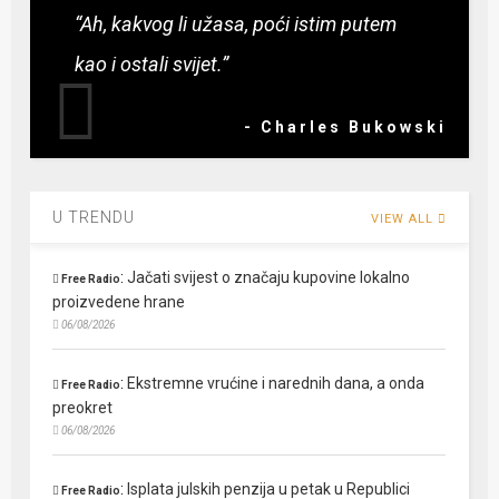
“Ah, kakvog li užasa, poći istim putem
kao i ostali svijet.”
- Charles Bukowski
U TRENDU
VIEW ALL
:
Jačati svijest o značaju kupovine lokalno
Free Radio
proizvedene hrane
06/08/2026
:
Ekstremne vrućine i narednih dana, a onda
Free Radio
preokret
06/08/2026
:
Isplata julskih penzija u petak u Republici
Free Radio