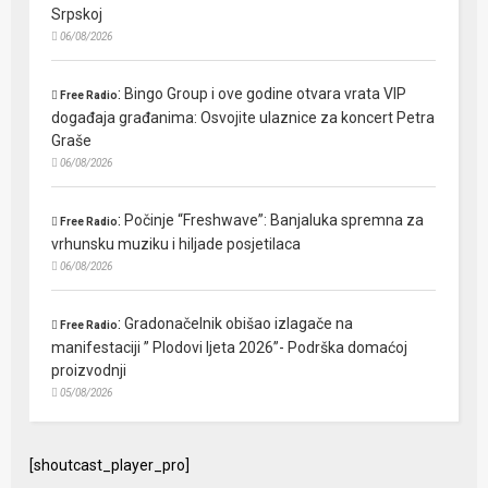
Srpskoj
06/08/2026
:
Bingo Group i ove godine otvara vrata VIP
Free Radio
događaja građanima: Osvojite ulaznice za koncert Petra
Graše
06/08/2026
:
Počinje “Freshwave”: Banjaluka spremna za
Free Radio
vrhunsku muziku i hiljade posjetilaca
06/08/2026
:
Gradonačelnik obišao izlagače na
Free Radio
manifestaciji ” Plodovi ljeta 2026”- Podrška domaćoj
proizvodnji
05/08/2026
[shoutcast_player_pro]