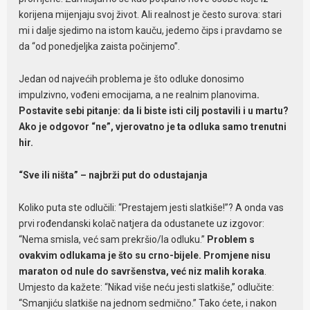
korijena mijenjaju svoj život. Ali realnost je često surova: stari
mi i dalje sjedimo na istom kauču, jedemo čips i pravdamo se
da “od ponedjeljka zaista počinjemo”.
Jedan od najvećih problema je što odluke donosimo
impulzivno, vođeni emocijama, a ne realnim planovima
.
Postavite sebi pitanje: da li biste isti cilj postavili i u martu?
Ako je odgovor “ne”, vjerovatno je ta odluka samo trenutni
hir.
“Sve ili ništa” – najbrži put do odustajanja
Koliko puta ste odlučili: “Prestajem jesti slatkiše!”? A onda vas
prvi rođendanski kolač natjera da odustanete uz izgovor:
“Nema smisla, već sam prekršio/la odluku.”
Problem s
ovakvim odlukama je što su crno-bijele. Promjene nisu
maraton od nule do savršenstva, već niz malih koraka
.
Umjesto da kažete: “Nikad više neću jesti slatkiše,” odlučite:
“Smanjiću slatkiše na jednom sedmično.” Tako ćete, i nakon