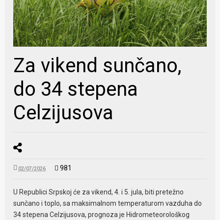
Za vikend sunčano,
do 34 stepena
Celzijusova
981
02/07/2026
U Republici Srpskoj će za vikend, 4. i 5. jula, biti pretežno
sunčano i toplo, sa maksimalnom temperaturom vazduha do
34 stepena Celzijusova, prognoza je Hidrometeorološkog