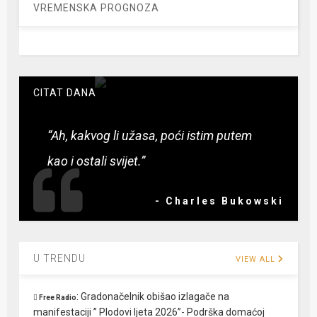
VREMENSKA PROGNOZA
CITAT DANA
“Ah, kakvog li užasa, poći istim putem
kao i ostali svijet.”
- Charles Bukowski
U TRENDU
VIEW ALL
:
Gradonačelnik obišao izlagače na
Free Radio
manifestaciji ” Plodovi ljeta 2026”- Podrška domaćoj