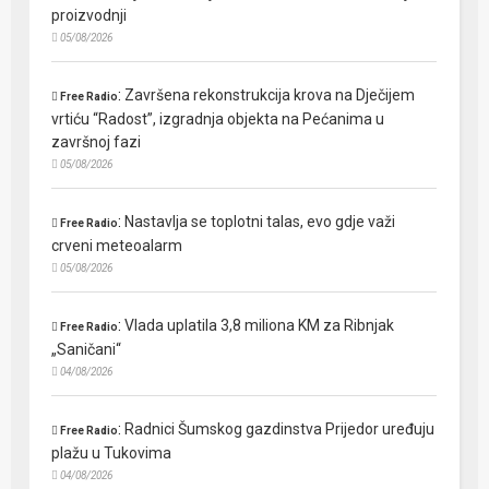
proizvodnji
05/08/2026
:
Završena rekonstrukcija krova na Dječijem
Free Radio
vrtiću “Radost”, izgradnja objekta na Pećanima u
završnoj fazi
05/08/2026
:
Nastavlja se toplotni talas, evo gdje važi
Free Radio
crveni meteoalarm
05/08/2026
:
Vlada uplatila 3,8 miliona KM za Ribnjak
Free Radio
„Saničani“
04/08/2026
:
Radnici Šumskog gazdinstva Prijedor uređuju
Free Radio
plažu u Tukovima
04/08/2026