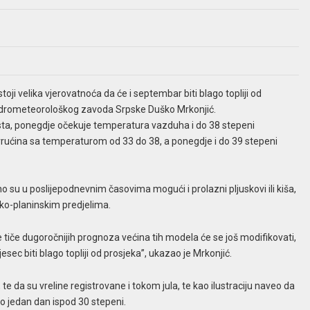
oji velika vjerovatnoća da će i septembar biti blago topliji od
 hidrometeorološkog zavoda Srpske Duško Mrkonjić.
vgusta, ponegdje očekuje temperatura vazduha i do 38 stepeni
rućina sa temperaturom od 33 do 38, a ponegdje i do 39 stepeni
o su u poslijepodnevnim časovima mogući i prolazni pljuskovi ili kiša,
sko-planinskim predjelima.
se tiče dugoročnijih prognoza većina tih modela će se još modifikovati,
esec biti blago topliji od prosjeka”, ukazao je Mrkonjić.
, te da su vreline registrovane i tokom jula, te kao ilustraciju naveo da
o jedan dan ispod 30 stepeni.