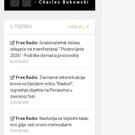
- Charles Bukowski
U TRENDU
VIEW ALL
Free Radio
:
Gradonačelnik obišao
izlagače na manifestaciji ” Plodovi ljeta
2026”- Podrška domaćoj proizvodnji
05/08/2026
Free Radio
:
Završena rekonstrukcija
krova na Dječijem vrtiću “Radost”,
izgradnja objekta na Pećanima u
završnoj fazi
05/08/2026
Free Radio
:
Nastavlja se toplotni talas,
evo gdje važi crveni meteoalarm
05/08/2026