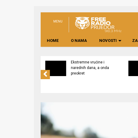
MENU
HOME
O NAMA
NOVOSTI
ZA
svijest o značaju
Ekstremne vrućine i
ne lokalno
narednih dana, a onda
edene hrane
preokret