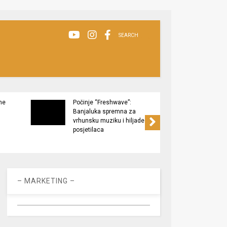
SEARCH
ne
Počinje “Freshwave”:
Završe
Banjaluka spremna za
Tukov
vrhunsku muziku i hiljade
zaštić
posjetilaca
– MARKETING –