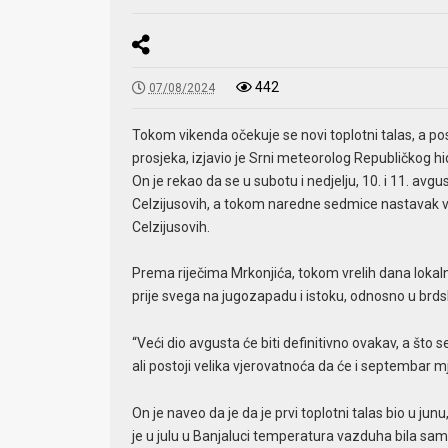
442
07/08/2024
Tokom vikenda očekuje se novi toplotni talas, a post
prosjeka, izjavio je Srni meteorolog Republičkog
On je rekao da se u subotu i nedjelju, 10. i 11. a
Celzijusovih, a tokom naredne sedmice nastavak v
Celzijusovih.
Prema riječima Mrkonjića, tokom vrelih dana lokaln
prije svega na jugozapadu i istoku, odnosno u brd
“Veći dio avgusta će biti definitivno ovakav, a što 
ali postoji velika vjerovatnoća da će i septembar mj
On je naveo da je da je prvi toplotni talas bio u junu
je u julu u Banjaluci temperatura vazduha bila sam