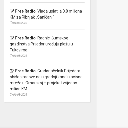
Free Radio
:
Vlada uplatila 3,8 miliona
KM za Ribnjak „Saničani“
04/08/2026
Free Radio
:
Radnici Šumskog
gazdinstva Prijedor uređuju plažu u
Tukovima
04/08/2026
Free Radio
:
Gradonačelnik Prijedora
obišao radove na izgradnji kanalizacione
mreže u Omarskoj – projekat vrijedan
milion KM
04/08/2026