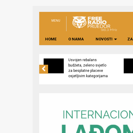
MENU
HOME
O NAMA
NOVOSTI
ZA
no preduzeće
Usvojen rebalans
 upravljati
budžeta, zeleno svjetlo
kom “Saničani”
za besplatne placeve
osjetljivim kategorijama