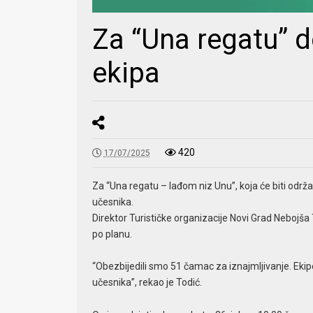
Za “Una regatu” d
ekipa
420
17/07/2025
Za “Una regatu – lađom niz Unu”, koja će biti održan
učesnika.
Direktor Turističke organizacije Novi Grad Nebojša To
po planu.
“Obezbijedili smo 51 čamac za iznajmljivanje. Ekip
učesnika”, rekao je Todić.