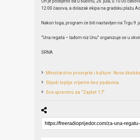
On je podsjetio da u subotu, 26. jula, u 10.00 časov
12.00 časova, a dolazak ekipa na gradsku plažu A
Nakon toga, program će biti nastavljen na Trgu 9. j
“Una regata – lađom niz Unu” organizuje se u okv
SRNA
Ministarstvo prosvjete i kulture: Nova škol
Slijedi toplije vrijeme bez padavina
Sve spremno za “Zaplet 17”