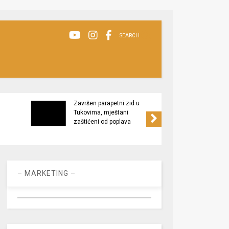
SEARCH
Završen parapetni zid u
Minis
Tukovima, mještani
poljop
zaštićeni od poplava
apel 
racio
– MARKETING –