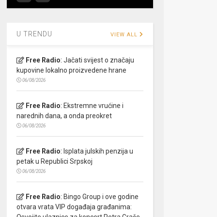
U TRENDU
VIEW ALL
Free Radio
:
Jačati svijest o značaju
kupovine lokalno proizvedene hrane
06/08/2026
Free Radio
:
Ekstremne vrućine i
narednih dana, a onda preokret
06/08/2026
Free Radio
:
Isplata julskih penzija u
petak u Republici Srpskoj
06/08/2026
Free Radio
:
Bingo Group i ove godine
otvara vrata VIP događaja građanima:
Osvojite ulaznice za koncert Petra Graše