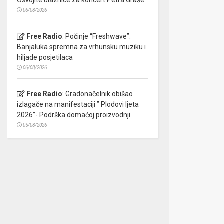
06/08/2026
Free Radio
:
Počinje “Freshwave”:
Banjaluka spremna za vrhunsku muziku i
hiljade posjetilaca
06/08/2026
Free Radio
:
Gradonačelnik obišao
izlagače na manifestaciji ” Plodovi ljeta
2026”- Podrška domaćoj proizvodnji
05/08/2026