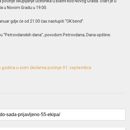
a počinje okupljanje učesnika u Blatni kod Novog Grada. Start je u
da u Novom Gradu u 19.00.
anuar gdje će od 21.00 čas nastupiti “OK bend”.
iru “Petrovdanskih dana”, povodom Petrovdana, Dana opštine.
ska godina u svim školama počinje 01. septembra