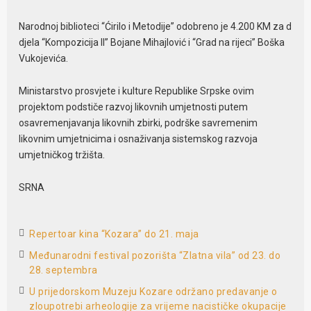
Narodnoj biblioteci “Ćirilo i Metodije” odobreno je 4.200 KM za d
djela “Kompozicija II” Bojane Mihajlović i “Grad na rijeci” Boška
Vukojevića.
Ministarstvo prosvjete i kulture Republike Srpske ovim
projektom podstiče razvoj likovnih umjetnosti putem
osavremenjavanja likovnih zbirki, podrške savremenim
likovnim umjetnicima i osnaživanja sistemskog razvoja
umjetničkog tržišta.
SRNA
Repertoar kina “Kozara” do 21. maja
Međunarodni festival pozorišta “Zlatna vila” od 23. do
28. septembra
U prijedorskom Muzeju Kozare održano predavanje o
zloupotrebi arheologije za vrijeme nacističke okupacije