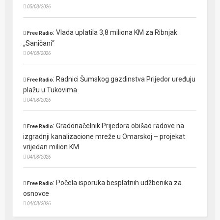
05/08/2026
:
Vlada uplatila 3,8 miliona KM za Ribnjak
Free Radio
„Saničani“
04/08/2026
:
Radnici Šumskog gazdinstva Prijedor uređuju
Free Radio
plažu u Tukovima
04/08/2026
:
Gradonačelnik Prijedora obišao radove na
Free Radio
izgradnji kanalizacione mreže u Omarskoj – projekat
vrijedan milion KM
04/08/2026
:
Počela isporuka besplatnih udžbenika za
Free Radio
osnovce
04/08/2026