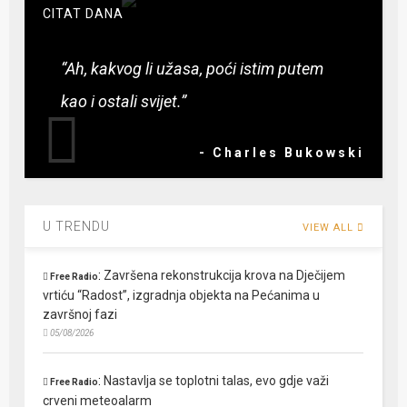
CITAT DANA
“Ah, kakvog li užasa, poći istim putem
kao i ostali svijet.”
- Charles Bukowski
U TRENDU
VIEW ALL
:
Završena rekonstrukcija krova na Dječijem
Free Radio
vrtiću “Radost”, izgradnja objekta na Pećanima u
završnoj fazi
05/08/2026
:
Nastavlja se toplotni talas, evo gdje važi
Free Radio
crveni meteoalarm