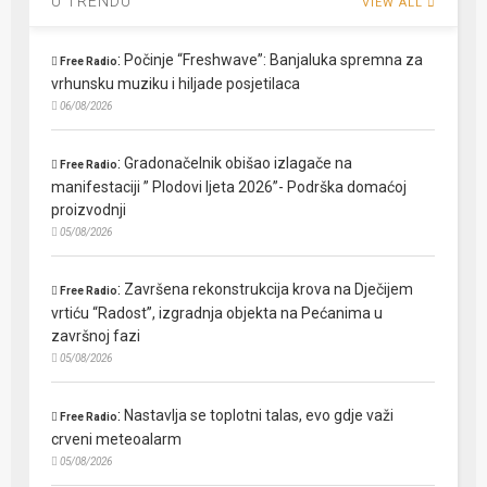
U TRENDU
VIEW ALL
:
Počinje “Freshwave”: Banjaluka spremna za
Free Radio
vrhunsku muziku i hiljade posjetilaca
06/08/2026
:
Gradonačelnik obišao izlagače na
Free Radio
manifestaciji ” Plodovi ljeta 2026”- Podrška domaćoj
proizvodnji
05/08/2026
:
Završena rekonstrukcija krova na Dječijem
Free Radio
vrtiću “Radost”, izgradnja objekta na Pećanima u
završnoj fazi
05/08/2026
:
Nastavlja se toplotni talas, evo gdje važi
Free Radio
crveni meteoalarm
05/08/2026