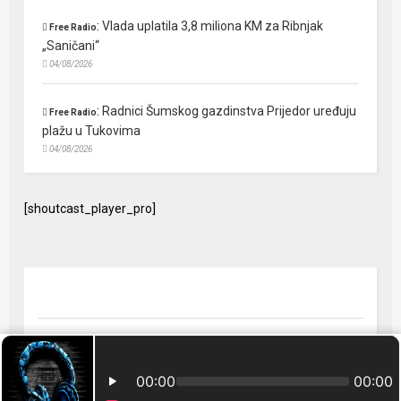
:
Vlada uplatila 3,8 miliona KM za Ribnjak
Free Radio
„Saničani“
04/08/2026
:
Radnici Šumskog gazdinstva Prijedor uređuju
Free Radio
plažu u Tukovima
04/08/2026
[shoutcast_player_pro]
© 2024 Free Radio Prijedor. Sva prava zaštićena Designed by
FreeRadio