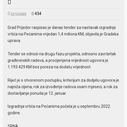
434
12/12/2025
Grad Prijedor raspisao je danas tender za nastavak izgradnje
vrtića na Pećanima vrijedan 1,4 miliona KM, objavila je Gradska
uprava.
Tender se odnosi na drugu fazu projekta, odnosno završetak
građevinskih radova, a procijenjena vrijednost ugovora je
1.193.429 KM bez poreza na dodatu vrijednost.
Riječ je o otvorenom postupku, kriterijum za dodjelu ugovora je
najniža cijena, rok za izvođenje radova osam mjeseci, a rok za
dostavljanje ponuda je 12. januar.
Izgradnja vrtića na Pećanima počela je u septembru 2022.
godine.
SRNA