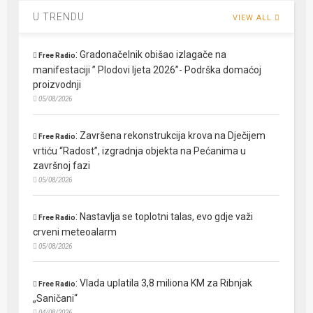
U TRENDU
VIEW ALL
:
Gradonačelnik obišao izlagače na
Free Radio
manifestaciji ” Plodovi ljeta 2026”- Podrška domaćoj
proizvodnji
05/08/2026
:
Završena rekonstrukcija krova na Dječijem
Free Radio
vrtiću “Radost”, izgradnja objekta na Pećanima u
završnoj fazi
05/08/2026
:
Nastavlja se toplotni talas, evo gdje važi
Free Radio
crveni meteoalarm
05/08/2026
:
Vlada uplatila 3,8 miliona KM za Ribnjak
Free Radio
„Saničani“
04/08/2026