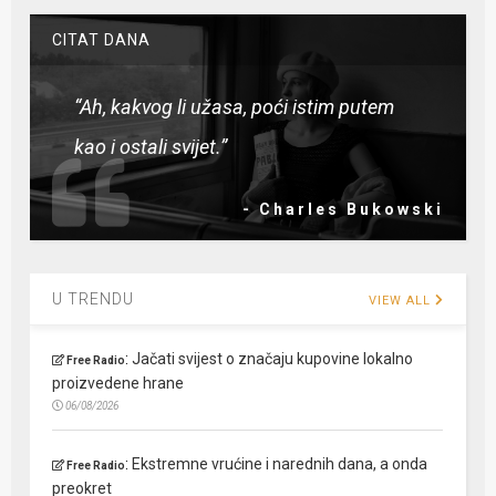
CITAT DANA
“Ah, kakvog li užasa, poći istim putem
kao i ostali svijet.”
- Charles Bukowski
U TRENDU
VIEW ALL
:
Jačati svijest o značaju kupovine lokalno
Free Radio
proizvedene hrane
06/08/2026
:
Ekstremne vrućine i narednih dana, a onda
Free Radio
preokret