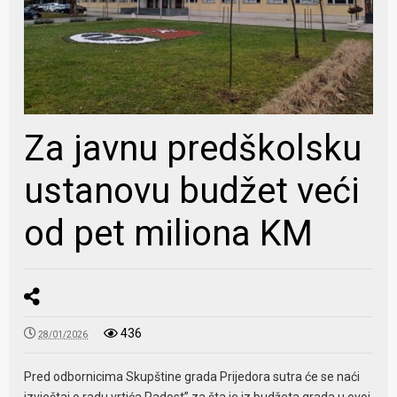
Za javnu predškolsku
ustanovu budžet veći
od pet miliona KM
436
28/01/2026
Pred odbornicima Skupštine grada Prijedora sutra će se naći
izvještaj o radu vrtića Radost” za šta je iz budžeta grada u ovoj