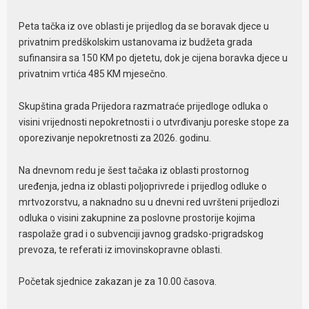
Peta tačka iz ove oblasti je prijedlog da se boravak djece u
privatnim predškolskim ustanovama iz budžeta grada
sufinansira sa 150 KM po djetetu, dok je cijena boravka djece u
privatnim vrtića 485 KM mjesečno.
Skupština grada Prijedora razmatraće prijedloge odluka o
visini vrijednosti nepokretnosti i o utvrđivanju poreske stope za
oporezivanje nepokretnosti za 2026. godinu.
Na dnevnom redu je šest tačaka iz oblasti prostornog
uređenja, jedna iz oblasti poljoprivrede i prijedlog odluke o
mrtvozorstvu, a naknadno su u dnevni red uvršteni prijedlozi
odluka o visini zakupnine za poslovne prostorije kojima
raspolaže grad i o subvenciji javnog gradsko-prigradskog
prevoza, te referati iz imovinskopravne oblasti.
Početak sjednice zakazan je za 10.00 časova.