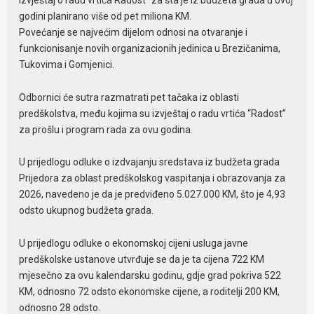
godini planirano više od pet miliona KM.
Povećanje se najvećim dijelom odnosi na otvaranje i
funkcionisanje novih organizacionih jedinica u Brezičanima,
Tukovima i Gomjenici.
Odbornici će sutra razmatrati pet tačaka iz oblasti
predškolstva, među kojima su izvještaj o radu vrtića “Radost”
za prošlu i program rada za ovu godina.
U prijedlogu odluke o izdvajanju sredstava iz budžeta grada
Prijedora za oblast predškolskog vaspitanja i obrazovanja za
2026, navedeno je da je predviđeno 5.027.000 KM, što je 4,93
odsto ukupnog budžeta grada.
U prijedlogu odluke o ekonomskoj cijeni usluga javne
predškolske ustanove utvrđuje se da je ta cijena 722 KM
mjesečno za ovu kalendarsku godinu, gdje grad pokriva 522
KM, odnosno 72 odsto ekonomske cijene, a roditelji 200 KM,
odnosno 28 odsto.