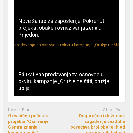
Nove šanse za zaposlenje: Pokrenut
projekat obuke i osnaživanja žena u
Prijedoru
Edukativna predavanja za osnovce u
okviru kampanje „Oružje ne štiti, oružje
ubija“
Newer Post
Older Post
Ozvaničen početak
Dugoročna izloženost
projekta “Osnivanje
zagađenju vazduha
Centra znanja i
povećava broj oboljelih od
kompetencija”
nezaraznih bolesti