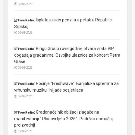
06/08/2026
:
Isplata julskih penzija u petak u Republici
Free Radio
Srpskoj
06/08/2026
:
Bingo Group i ove godine otvara vrata VIP
Free Radio
događaja građanima: Osvojite ulaznice za koncert Petra
Graše
06/08/2026
:
Počinje “Freshwave”: Banjaluka spremna za
Free Radio
vrhunsku muziku i hiljade posjetilaca
06/08/2026
:
Gradonačelnik obišao izlagače na
Free Radio
manifestaciji ” Plodovi ljeta 2026”- Podrška domaćoj
proizvodnji
05/08/2026