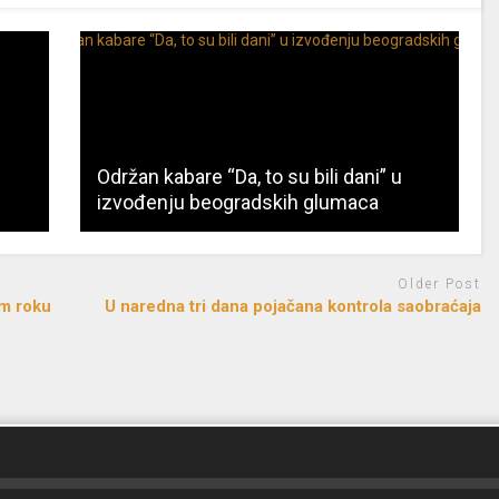
Održan kabare “Da, to su bili dani” u
izvođenju beogradskih glumaca
Older Post
om roku
U naredna tri dana pojačana kontrola saobraćaja