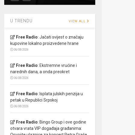
U TRENDU
VIEW ALL
Free Radio
:
Jačati svijest o značaju
kupovine lokalno proizvedene hrane
06/08/2026
Free Radio
:
Ekstremne vrućine i
narednih dana, a onda preokret
06/08/2026
Free Radio
:
Isplata julskih penzija u
petak u Republici Srpskoj
06/08/2026
Free Radio
:
Bingo Group i ove godine
otvara vrata VIP događaja građanima:
Osvojite ulaznice za koncert Petra Graše