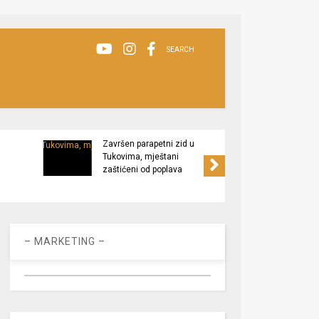
SEARCH
Završen parapetni zid u
Minis
Tukovima, mještani
poljop
zaštićeni od poplava
apel 
racio
– MARKETING –