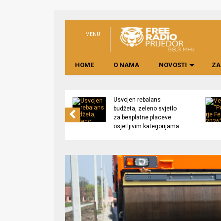
MENU
HOME
O NAMA
NOVOSTI
ZA
no preduzeće
Usvojen rebalans
 upravljati
budžeta, zeleno svjetlo
kom “Saničani”
za besplatne placeve
osjetljivim kategorijama