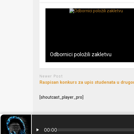
Odbornici položili zakletvu
Newer Post
Raspisan konkurs za upis studenata u drug
[shoutcast_player_pro]