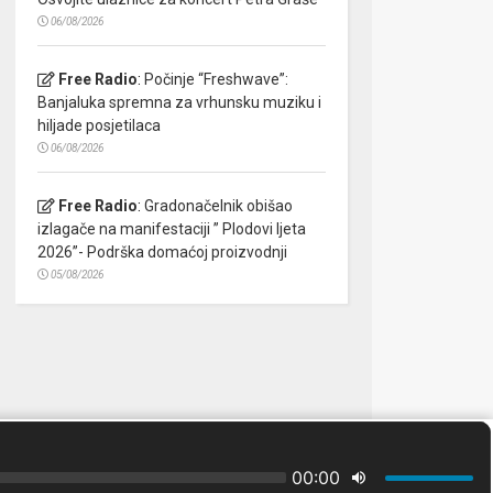
06/08/2026
Free Radio
:
Počinje “Freshwave”:
Banjaluka spremna za vrhunsku muziku i
hiljade posjetilaca
06/08/2026
Free Radio
:
Gradonačelnik obišao
izlagače na manifestaciji ” Plodovi ljeta
2026”- Podrška domaćoj proizvodnji
05/08/2026