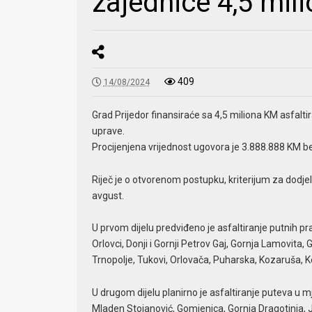
zajednice 4,5 mil
409
14/08/2024
Grad Prijedor finansiraće sa 4,5 miliona KM asfalt
uprave.
Procijenjena vrijednost ugovora je 3.888.888 KM b
Riječ je o otvorenom postupku, kriterijum za dodjel
avgust.
U prvom dijelu predviđeno je asfaltiranje putnih pra
Orlovci, Donji i Gornji Petrov Gaj, Gornja Lamovita
Trnopolje, Tukovi, Orlovača, Puharska, Kozaruša, Kev
U drugom dijelu planirno je asfaltiranje puteva u 
Mladen Stojanović, Gomjenica, Gornja Dragotinja, Ju