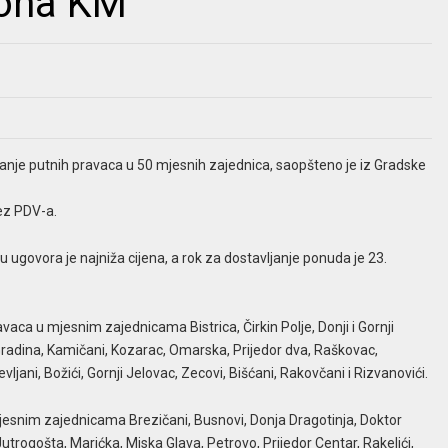
iona KM
iranje putnih pravaca u 50 mjesnih zajednica, saopšteno je iz Gradske
ez PDV-a.
u ugovora je najniža cijena, a rok za dostavljanje ponuda je 23.
vaca u mjesnim zajednicama Bistrica, Čirkin Polje, Donji i Gornji
, Gradina, Kamičani, Kozarac, Omarska, Prijedor dva, Raškovac,
ljani, Božići, Gornji Jelovac, Zecovi, Bišćani, Rakovčani i Rizvanovići.
mjesnim zajednicama Brezičani, Busnovi, Donja Dragotinja, Doktor
trogošta, Marićka, Miska Glava, Petrovo, Prijedor Centar, Rakelići,