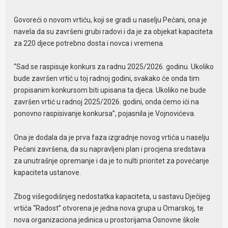
Govoreći o novom vrtiću, koji se gradi u naselju Pećani, ona je
navela da su završeni grubi radovi i da je za objekat kapaciteta
za 220 djece potrebno dosta i novca i vremena.
“Sad se raspisuje konkurs za radnu 2025/2026. godinu. Ukoliko
bude završen vrtić u toj radnoj godini, svakako će onda tim
propisanim konkursom biti upisana ta djeca. Ukoliko ne bude
završen vrtić u radnoj 2025/2026. godini, onda ćemo ići na
ponovno raspisivanje konkursa”, pojasnila je Vojnovićeva.
Ona je dodala da je prva faza izgradnje novog vrtića u naselju
Pećani završena, da su napravljeni plan i procjena sredstava
za unutrašnje opremanje i da je to nulti prioritet za povećanje
kapaciteta ustanove.
Zbog višegodišnjeg nedostatka kapaciteta, u sastavu Dječijeg
vrtića “Radost” otvorena je jedna nova grupa u Omarskoj, te
nova organizaciona jedinica u prostorijama Osnovne škole