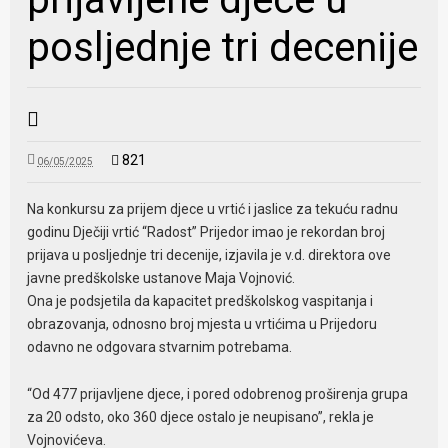
posljednje tri decenije
821
06/05/2025
Na konkursu za prijem djece u vrtić i jaslice za tekuću radnu
godinu Dječiji vrtić “Radost” Prijedor imao je rekordan broj
prijava u posljednje tri decenije, izjavila je v.d. direktora ove
javne predškolske ustanove Maja Vojnović.
Ona je podsjetila da kapacitet predškolskog vaspitanja i
obrazovanja, odnosno broj mjesta u vrtićima u Prijedoru
odavno ne odgovara stvarnim potrebama.
“Od 477 prijavljene djece, i pored odobrenog proširenja grupa
za 20 odsto, oko 360 djece ostalo je neupisano”, rekla je
Vojnovićeva.