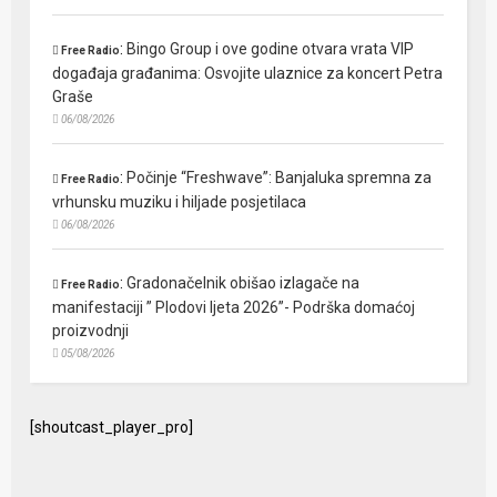
:
Bingo Group i ove godine otvara vrata VIP
Free Radio
događaja građanima: Osvojite ulaznice za koncert Petra
Graše
06/08/2026
:
Počinje “Freshwave”: Banjaluka spremna za
Free Radio
vrhunsku muziku i hiljade posjetilaca
06/08/2026
:
Gradonačelnik obišao izlagače na
Free Radio
manifestaciji ” Plodovi ljeta 2026”- Podrška domaćoj
proizvodnji
05/08/2026
[shoutcast_player_pro]