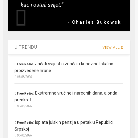
kao i ostali svijet.”
- Charles Bukowski
U TRENDU
VIEW ALL
:
Jačati svijest o značaju kupovine lokalno
Free Radio
proizvedene hrane
06/08/2026
:
Ekstremne vrućine i narednih dana, a onda
Free Radio
preokret
06/08/2026
:
Isplata julskih penzija u petak u Republici
Free Radio
Srpskoj
06/08/2026