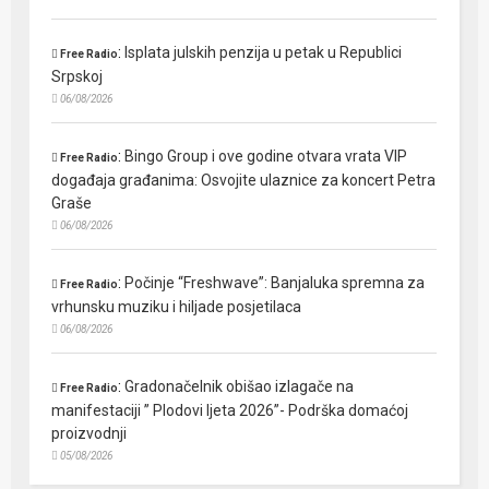
:
Isplata julskih penzija u petak u Republici
Free Radio
Srpskoj
06/08/2026
:
Bingo Group i ove godine otvara vrata VIP
Free Radio
događaja građanima: Osvojite ulaznice za koncert Petra
Graše
06/08/2026
:
Počinje “Freshwave”: Banjaluka spremna za
Free Radio
vrhunsku muziku i hiljade posjetilaca
06/08/2026
:
Gradonačelnik obišao izlagače na
Free Radio
manifestaciji ” Plodovi ljeta 2026”- Podrška domaćoj
proizvodnji
05/08/2026