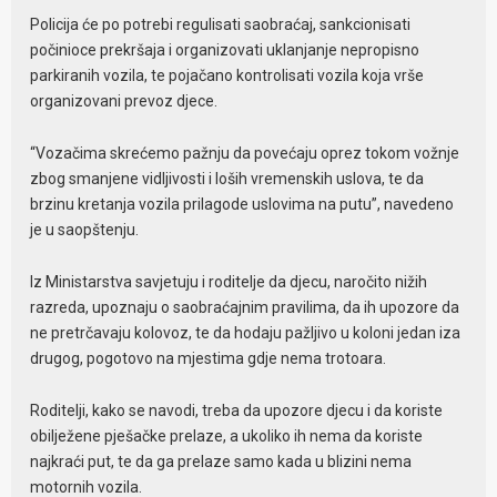
Policija će po potrebi regulisati saobraćaj, sankcionisati
počinioce prekršaja i organizovati uklanjanje nepropisno
parkiranih vozila, te pojačano kontrolisati vozila koja vrše
organizovani prevoz djece.
“Vozačima skrećemo pažnju da povećaju oprez tokom vožnje
zbog smanjene vidljivosti i loših vremenskih uslova, te da
brzinu kretanja vozila prilagode uslovima na putu”, navedeno
je u saopštenju.
Iz Ministarstva savjetuju i roditelje da djecu, naročito nižih
razreda, upoznaju o saobraćajnim pravilima, da ih upozore da
ne pretrčavaju kolovoz, te da hodaju pažljivo u koloni jedan iza
drugog, pogotovo na mjestima gdje nema trotoara.
Roditelji, kako se navodi, treba da upozore djecu i da koriste
obilježene pješačke prelaze, a ukoliko ih nema da koriste
najkraći put, te da ga prelaze samo kada u blizini nema
motornih vozila.