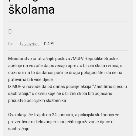
školama
479
0
20/01/2025
Ministarstvo unutrašnjih poslova /MUP/ Republike Srpske
apeluje na vozače da povećaju oprez u blizini škola i vrtića, s
obzirom na to da danas počinje drugo polugodište i da će na
putevima biti više djece.
Iz MUP-a navode da od danas počinje akcija “Zaštitimo djecu u
saobraćaju” u okviru koje će u blizini škola biti pojačano
prisustvo policijskih službenika.
Ova akcija će trajati do 24. januara, a policijski službenici će
preventivnim djelovanjem spriječiti ugrožavanje djece u
saobraćaju.