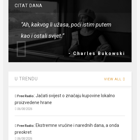
CITAT DANA
“Ah, kakvog li užasa, poći istim putem
kao i ostali svijet.”
- Charles Bukowski
U TRENDU
VIEW ALL
:
Jačati svijest o značaju kupovine lokalno
Free Radio
proizvedene hrane
06/08/2026
:
Ekstremne vrućine i narednih dana, a onda
Free Radio
preokret
06/08/2026