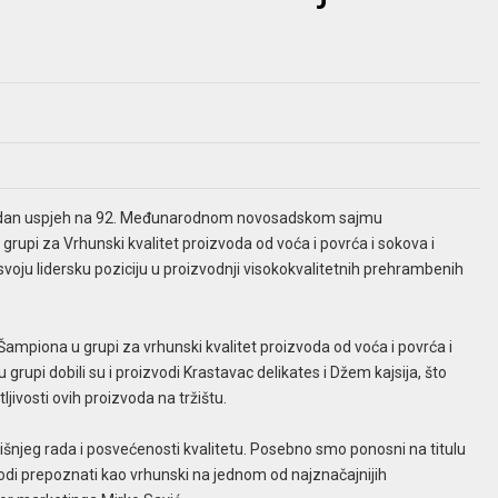
anredan uspjeh na 92. Međunarodnom novosadskom sajmu
 grupi za Vrhunski kvalitet proizvoda od voća i povrća i sokova i
svoju lidersku poziciju u proizvodnji visokokvalitetnih prehrambenih
Šampiona u grupi za vrhunski kvalitet proizvoda od voća i povrća i
grupi dobili su i proizvodi Krastavac delikates i Džem kajsija, što
jivosti ovih proizvoda na tržištu.
šnjeg rada i posvećenosti kvalitetu. Posebno smo ponosni na titulu
vodi prepoznati kao vrhunski na jednom od najznačajnijih