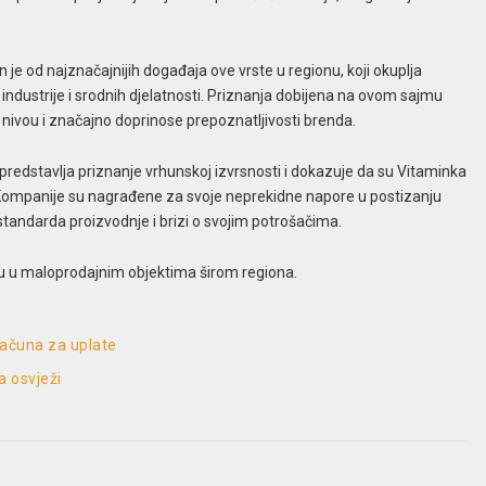
e od najznačajnijih događaja ove vrste u regionu, koji okuplja
industrije i srodnih djelatnosti. Priznanja dobijena na ovom sajmu
ivou i značajno doprinose prepoznatljivosti brenda.
edstavlja priznanje vrhunskoj izvrsnosti i dokazuje da su Vitaminka
. Kompanije su nagrađene za svoje neprekidne napore u postizanju
standarda proizvodnje i brizi o svojim potrošačima.
su u maloprodajnim objektima širom regiona.
računa za uplate
a osvježi