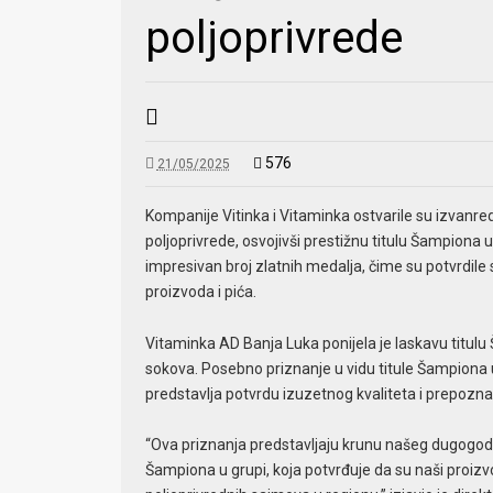
poljoprivrede
576
21/05/2025
Kompanije Vitinka i Vitaminka ostvarile su izv
poljoprivrede, osvojivši prestižnu titulu Šampiona u
impresivan broj zlatnih medalja, čime su potvrdile 
proizvoda i pića.
Vitaminka AD Banja Luka ponijela je laskavu titulu 
sokova. Posebno priznanje u vidu titule Šampiona u 
predstavlja potvrdu izuzetnog kvaliteta i prepoznatl
“Ova priznanja predstavljaju krunu našeg dugogodi
Šampiona u grupi, koja potvrđuje da su naši proiz