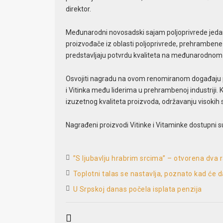
direktor.
Međunarodni novosadski sajam poljoprivrede jedan j
proizvođače iz oblasti poljoprivrede, prehrambene 
predstavljaju potvrdu kvaliteta na međunarodnom n
Osvojiti nagradu na ovom renomiranom događaju pr
i Vitinka među liderima u prehrambenoj industriji
izuzetnog kvaliteta proizvoda, održavanju visokih 
Nagrađeni proizvodi Vitinke i Vitaminke dostupni 
”S ljubavlju hrabrim srcima” – otvorena dva 
Toplotni talas se nastavlja, poznato kad će d
U Srpskoj danas počela isplata penzija