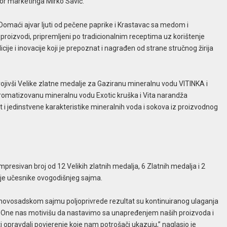
ktor marketinga Mirko Savić.
maći ajvar ljuti od pečene paprike i Krastavac sa medom i
i proizvodi, pripremljeni po tradicionalnim receptima uz korištenje
cije i inovacije koji je prepoznat i nagrađen od strane stručnog žirija
vojivši Velike zlatne medalje za Gaziranu mineralnu vodu VITINKA i
aromatizovanu mineralnu vodu Exotic kruška i Vita narandža
t i jedinstvene karakteristike mineralnih voda i sokova iz proizvodnog
mpresivan broj od 12 Velikih zlatnih medalja, 6 Zlatnih medalja i 2
ije učesnike ovogodišnjeg sajma.
novosadskom sajmu poljoprivrede rezultat su kontinuiranog ulaganja
ča. One nas motivišu da nastavimo sa unapređenjem naših proizvoda i
 opravdali povjerenje koje nam potrošači ukazuju,” naglasio je