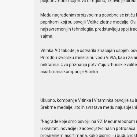
poljoprivrednih sajmova u regionu,” izjavio je dire
Među nagrađenim proizvodima posebno se ističu Do
paprikom, koji su osvojili Velike zlatne medalje. Ov
najsavremenijih tehnologija, predstavljaju spoj tradi
sajma.
Vitinka AD takođe je ostvarila značajan uspjeh, os
Prirodnu izvorsku mineralnu vodu VIVIA, kao i za 
nektarina. Ova priznanja potvrđuju vrhunski kvalite
asortimana kompanije Vitinka.
Ukupno, kompanije Vitinka i Vitaminka osvojile su i
Srebrne medalje, što ih svrstava među najuspješn
“Nagrade koje smo osvojili na 92. Međunarodnom 
u kvalitet, inovacije i zadovoljstvo naših potroša
proširenjem asortimana, kako bismo i u budućnosti