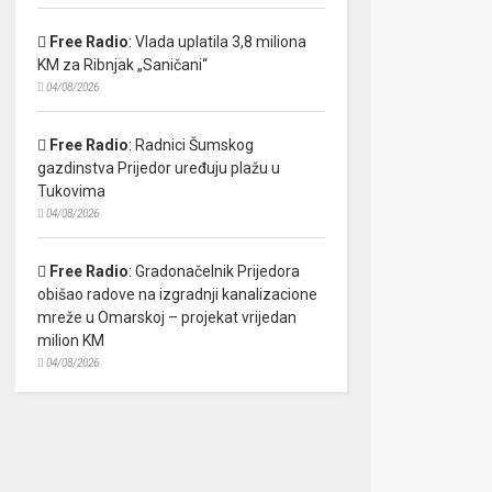
Free Radio
:
Vlada uplatila 3,8 miliona
KM za Ribnjak „Saničani“
04/08/2026
Free Radio
:
Radnici Šumskog
gazdinstva Prijedor uređuju plažu u
Tukovima
04/08/2026
Free Radio
:
Gradonačelnik Prijedora
obišao radove na izgradnji kanalizacione
mreže u Omarskoj – projekat vrijedan
milion KM
04/08/2026