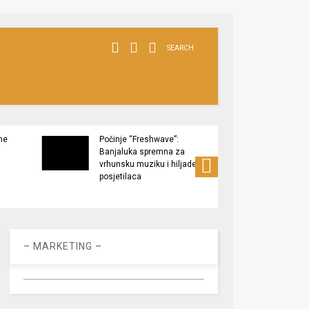
SEARCH
ne
Počinje “Freshwave”:
Završe
Banjaluka spremna za
Tukov
vrhunsku muziku i hiljade
zaštić
posjetilaca
– MARKETING –