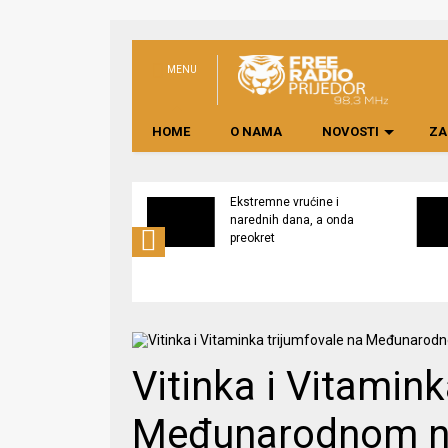
MENU
HOME
O NAMA
NOVOSTI
ZA
svijest o značaju
Ekstremne vrućine i
ne lokalno
narednih dana, a onda
edene hrane
preokret
Vitinka i Vitamink
Međunarodnom n