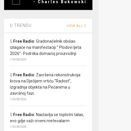
- Charles Bukowski
U TRENDU
VIEW ALL
Free Radio
:
Gradonačelnik obišao
izlagače na manifestaciji ” Plodovi ljeta
2026”- Podrška domaćoj proizvodnji
05/08/2026
Free Radio
:
Završena rekonstrukcija
krova na Dječijem vrtiću “Radost”,
izgradnja objekta na Pećanima u
završnoj fazi
05/08/2026
Free Radio
:
Nastavlja se toplotni talas,
evo gdje važi crveni meteoalarm
05/08/2026