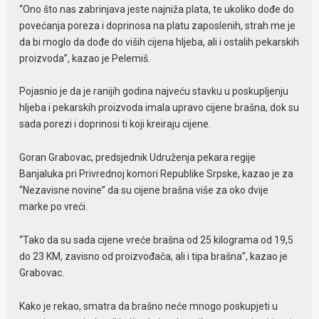
“Ono što nas zabrinjava jeste najniža plata, te ukoliko dođe do
povećanja poreza i doprinosa na platu zaposlenih, strah me je
da bi moglo da dođe do viših cijena hljeba, ali i ostalih pekarskih
proizvoda”, kazao je Pelemiš.
Pojasnio je da je ranijih godina najveću stavku u poskupljenju
hljeba i pekarskih proizvoda imala upravo cijene brašna, dok su
sada porezi i doprinosi ti koji kreiraju cijene.
Goran Grabovac, predsjednik Udruženja pekara regije
Banjaluka pri Privrednoj komori Republike Srpske, kazao je za
“Nezavisne novine” da su cijene brašna više za oko dvije
marke po vreći.
“Tako da su sada cijene vreće brašna od 25 kilograma od 19,5
do 23 KM, zavisno od proizvođača, ali i tipa brašna”, kazao je
Grabovac.
Kako je rekao, smatra da brašno neće mnogo poskupjeti u