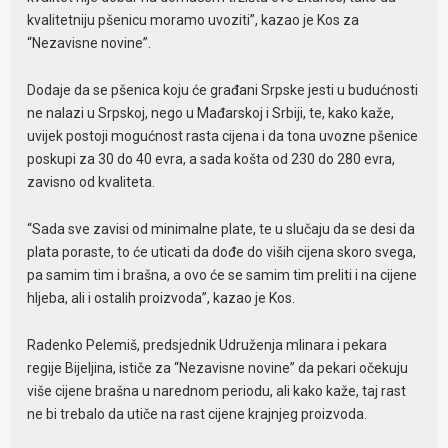
kvalitetniju pšenicu moramo uvoziti”, kazao je Kos za
“Nezavisne novine”.
Dodaje da se pšenica koju će građani Srpske jesti u budućnosti
ne nalazi u Srpskoj, nego u Mađarskoj i Srbiji, te, kako kaže,
uvijek postoji mogućnost rasta cijena i da tona uvozne pšenice
poskupi za 30 do 40 evra, a sada košta od 230 do 280 evra,
zavisno od kvaliteta.
“Sada sve zavisi od minimalne plate, te u slučaju da se desi da
plata poraste, to će uticati da dođe do viših cijena skoro svega,
pa samim tim i brašna, a ovo će se samim tim preliti i na cijene
hljeba, ali i ostalih proizvoda”, kazao je Kos.
Radenko Pelemiš, predsjednik Udruženja mlinara i pekara
regije Bijeljina, ističe za “Nezavisne novine” da pekari očekuju
više cijene brašna u narednom periodu, ali kako kaže, taj rast
ne bi trebalo da utiče na rast cijene krajnjeg proizvoda.