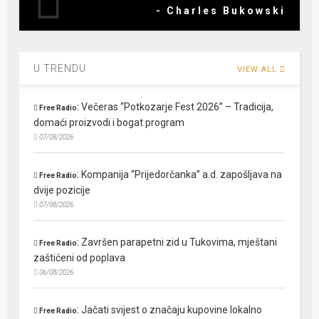
- Charles Bukowski
U TRENDU
VIEW ALL
:
Večeras “Potkozarje Fest 2026” – Tradicija,
Free Radio
domaći proizvodi i bogat program
07/08/2026
:
Kompanija “Prijedorčanka” a.d. zapošljava na
Free Radio
dvije pozicije
07/08/2026
:
Završen parapetni zid u Tukovima, mještani
Free Radio
zaštićeni od poplava
06/08/2026
:
Jačati svijest o značaju kupovine lokalno
Free Radio