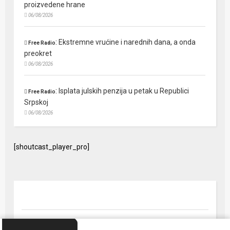
proizvedene hrane
06/08/2026
:
Ekstremne vrućine i narednih dana, a onda
Free Radio
preokret
06/08/2026
:
Isplata julskih penzija u petak u Republici
Free Radio
Srpskoj
06/08/2026
[shoutcast_player_pro]