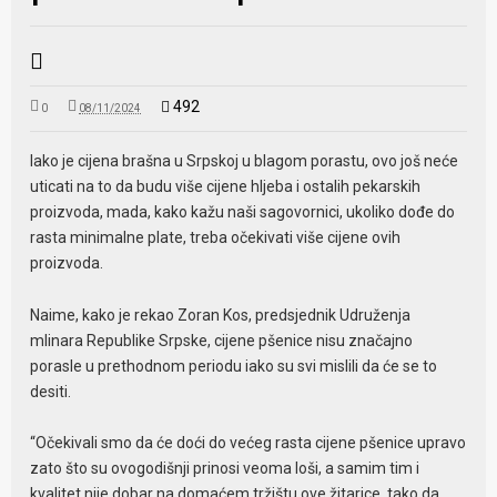
492
0
08/11/2024
Iako je cijena brašna u Srpskoj u blagom porastu, ovo još neće
uticati na to da budu više cijene hljeba i ostalih pekarskih
proizvoda, mada, kako kažu naši sagovornici, ukoliko dođe do
rasta minimalne plate, treba očekivati više cijene ovih
proizvoda.
Naime, kako je rekao Zoran Kos, predsjednik Udruženja
mlinara Republike Srpske, cijene pšenice nisu značajno
porasle u prethodnom periodu iako su svi mislili da će se to
desiti.
“Očekivali smo da će doći do većeg rasta cijene pšenice upravo
zato što su ovogodišnji prinosi veoma loši, a samim tim i
kvalitet nije dobar na domaćem tržištu ove žitarice, tako da