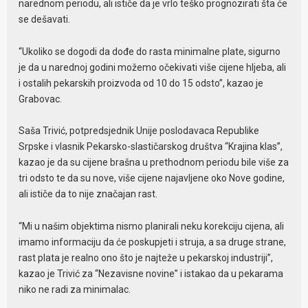
narednom periodu, ali ističe da je vrlo teško prognozirati šta će
se dešavati.
“Ukoliko se dogodi da dođe do rasta minimalne plate, sigurno
je da u narednoj godini možemo očekivati više cijene hljeba, ali
i ostalih pekarskih proizvoda od 10 do 15 odsto”, kazao je
Grabovac.
Saša Trivić, potpredsjednik Unije poslodavaca Republike
Srpske i vlasnik Pekarsko-slastičarskog društva “Krajina klas”,
kazao je da su cijene brašna u prethodnom periodu bile više za
tri odsto te da su nove, više cijene najavljene oko Nove godine,
ali ističe da to nije značajan rast.
“Mi u našim objektima nismo planirali neku korekciju cijena, ali
imamo informaciju da će poskupjeti i struja, a sa druge strane,
rast plata je realno ono što je najteže u pekarskoj industriji”,
kazao je Trivić za “Nezavisne novine” i istakao da u pekarama
niko ne radi za minimalac.