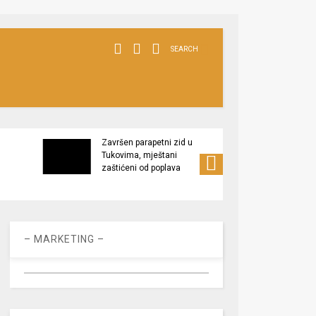
SEARCH
Završen parapetni zid u
Minis
Tukovima, mještani
poljop
zaštićeni od poplava
apel 
racio
– MARKETING –