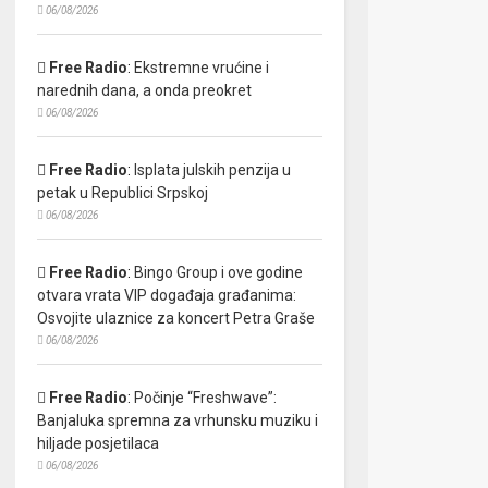
06/08/2026
Free Radio
:
Ekstremne vrućine i
narednih dana, a onda preokret
06/08/2026
Free Radio
:
Isplata julskih penzija u
petak u Republici Srpskoj
06/08/2026
Free Radio
:
Bingo Group i ove godine
otvara vrata VIP događaja građanima:
Osvojite ulaznice za koncert Petra Graše
06/08/2026
Free Radio
:
Počinje “Freshwave”:
Banjaluka spremna za vrhunsku muziku i
hiljade posjetilaca
06/08/2026