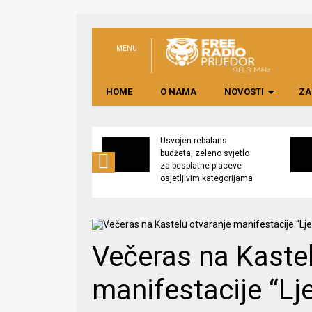
MENU
HOME
O NAMA
NOVOSTI
ZA
no preduzeće
Usvojen rebalans
 upravljati
budžeta, zeleno svjetlo
kom “Saničani”
za besplatne placeve
osjetljivim kategorijama
Večeras na Kastel
manifestacije “Lj