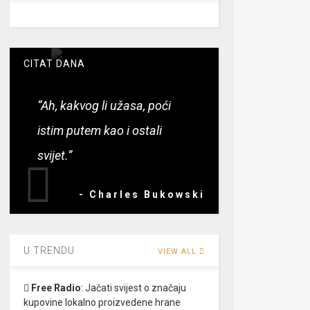
CITAT DANA
“Ah, kakvog li užasa, poći
istim putem kao i ostali
svijet.”
- Charles Bukowski
U TRENDU
VIEW ALL
Free Radio
:
Jačati svijest o značaju
kupovine lokalno proizvedene hrane