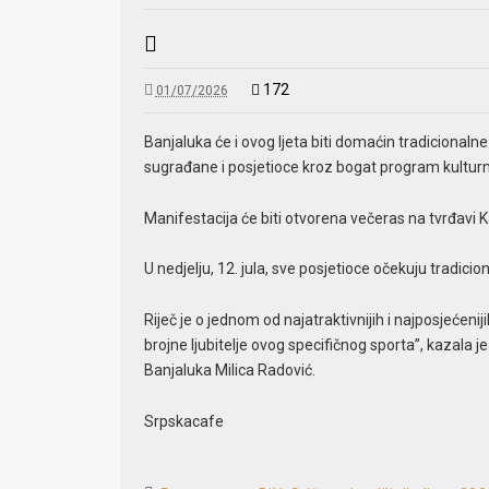
172
01/07/2026
Banjaluka će i ovog ljeta biti domaćin tradicionaln
sugrađane i posjetioce kroz bogat program kulturnih
Manifestacija će biti otvorena večeras na tvrđavi K
U nedjelju, 12. jula, sve posjetioce očekuju tradic
Riječ je o jednom od najatraktivnijih i najposjećeni
brojne ljubitelje ovog specifičnog sporta”, kazala j
Banjaluka Milica Radović.
Srpskacafe