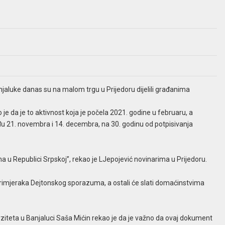
njaluke danas su na malom trgu u Prijedoru dijelili građanima
e da je to aktivnost koja je počela 2021. godine u februaru, a
u 21. novembra i 14. decembra, na 30. godinu od potpisivanja
na u Republici Srpskoj”, rekao je LJepojević novinarima u Prijedoru.
 primjeraka Dejtonskog sporazuma, a ostali će slati domaćinstvima
iteta u Banjaluci Saša Mićin rekao je da je važno da ovaj dokument