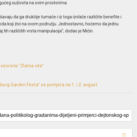
gućeg suživota na ovim prostorima.
aju da ga drukčije tumače i iz toga izvlače različite benefite i
aroda koji živi na ovom području. Jednostavno, hoćemo da jednu
 tih različitih vrsta manipulacija”, dodao je Mićin.
ozorista “Zlatna vila”
org Garden Festa” se pomjera na 1. i 2. avgust