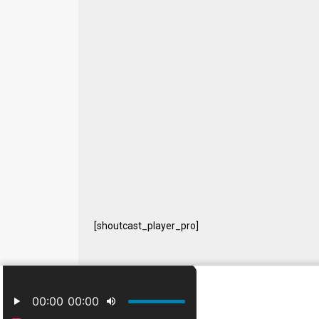
[shoutcast_player_pro]
© 2024 Free Radio Prijedor. Sva prava zaštićena Designe