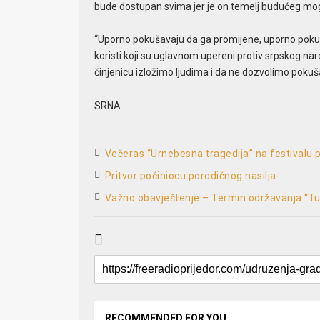
bude dostupan svima jer je on temelj budućeg mo
“Uporno pokušavaju da ga promijene, uporno pokušav
koristi koji su uglavnom upereni protiv srpskog n
činjenicu izložimo ljudima i da ne dozvolimo pokušaj
SRNA
Večeras “Urnebesna tragedija” na festivalu p
Pritvor počiniocu porodičnog nasilja
Važno obavještenje – Termin održavanja “Tub
RECOMMENDED FOR YOU