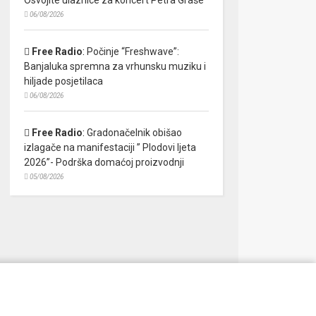
06/08/2026
Free Radio
:
Počinje “Freshwave”:
Banjaluka spremna za vrhunsku muziku i
hiljade posjetilaca
06/08/2026
Free Radio
:
Gradonačelnik obišao
izlagače na manifestaciji ” Plodovi ljeta
2026”- Podrška domaćoj proizvodnji
05/08/2026