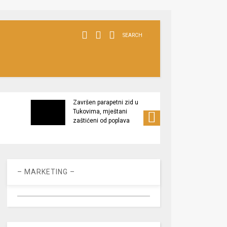
SEARCH
Završen parapetni zid u
Minis
Tukovima, mještani
poljop
zaštićeni od poplava
apel 
racio
– MARKETING –