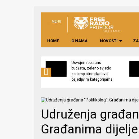
MENU
HOME
O NAMA
NOVOSTI
ZA
no preduzeće
Usvojen rebalans
 upravljati
budžeta, zeleno svjetlo
kom “Saničani”
za besplatne placeve
osjetljivim kategorijama
Udruženja građana
Građanima dijelje