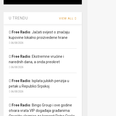
U TRENDU
VIEW ALL
Free Radio
:
Jačati svijest o značaju
kupovine lokalno proizvedene hrane
06/08/2026
Free Radio
:
Ekstremne vrućine i
narednih dana, a onda preokret
06/08/2026
Free Radio
:
Isplata julskih penzija u
petak u Republici Srpskoj
06/08/2026
Free Radio
:
Bingo Group i ove godine
otvara vrata VIP događaja građanima:
Osvojite ulaznice za koncert Petra Graše