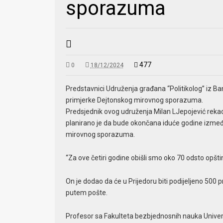
sporazuma
477
0
18/12/2024
Predstavnici Udruženja građana “Politikolog” iz Ba
primjerke Dejtonskog mirovnog sporazuma.
Predsjednik ovog udruženja Milan LJepojević rekao j
planirano je da bude okončana iduće godine izmeđ
mirovnog sporazuma.
“Za ove četiri godine obišli smo oko 70 odsto opšti
On je dodao da će u Prijedoru biti podijeljeno 500
putem pošte.
Profesor sa Fakulteta bezbjednosnih nauka Univerz