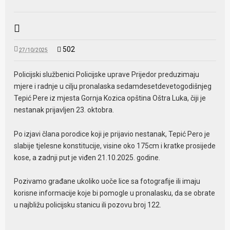
502
27/10/2025
Policijski službenici Policijske uprave Prijedor preduzimaju
mjere i radnje u cilju pronalaska sedamdesetdevetogodišnjeg
Tepić Pere iz mjesta Gornja Kozica opština Oštra Luka, čiji je
nestanak prijavljen 23. oktobra.
Po izjavi člana porodice koji je prijavio nestanak, Tepić Pero je
slabije tjelesne konstitucije, visine oko 175cm i kratke prosijede
kose, a zadnji put je viđen 21.10.2025. godine.
Pozivamo građane ukoliko uoče lice sa fotografije ili imaju
korisne informacije koje bi pomogle u pronalasku, da se obrate
u najbližu policijsku stanicu ili pozovu broj 122.