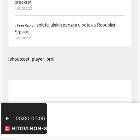
preokret
06/08/2026
:
Isplata julskih penzija u petak u Republici
Free Radio
Srpskoj
06/08/2026
[shoutcast_player_pro]
© 2024 Free Radio Prijedor. Sva prava zaštićena Designed by
FreeRadio