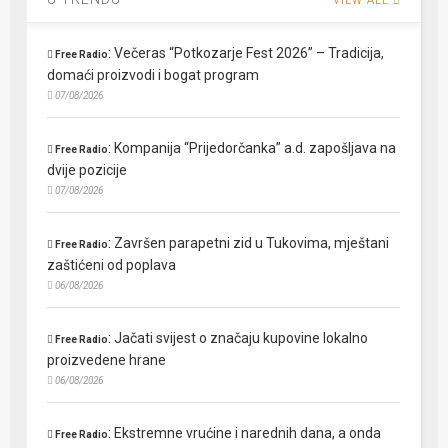
VIEW ALL
:
Večeras “Potkozarje Fest 2026” – Tradicija,
Free Radio
domaći proizvodi i bogat program
07/08/2026
:
Kompanija “Prijedorčanka” a.d. zapošljava na
Free Radio
dvije pozicije
07/08/2026
:
Završen parapetni zid u Tukovima, mještani
Free Radio
zaštićeni od poplava
06/08/2026
:
Jačati svijest o značaju kupovine lokalno
Free Radio
proizvedene hrane
06/08/2026
:
Ekstremne vrućine i narednih dana, a onda
Free Radio