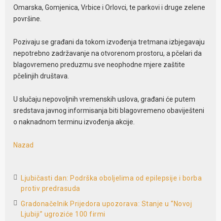
Omarska, Gomjenica, Vrbice i Orlovci, te parkovi i druge zelene
površine.
Pozivaju se građani da tokom izvođenja tretmana izbjegavaju
nepotrebno zadržavanje na otvorenom prostoru, a pčelari da
blagovremeno preduzmu sve neophodne mjere zaštite
pčelinjih društava.
U slučaju nepovoljnih vremenskih uslova, građani će putem
sredstava javnog informisanja biti blagovremeno obaviješteni
o naknadnom terminu izvođenja akcije.
Nazad
Ljubičasti dan: Podrška oboljelima od epilepsije i borba
protiv predrasuda
Gradonačelnik Prijedora upozorava: Stanje u “Novoj
Ljubiji” ugroziće 100 firmi