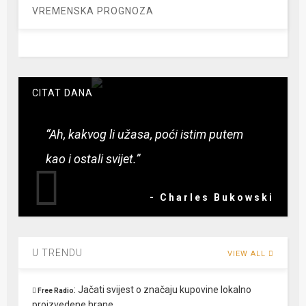
VREMENSKA PROGNOZA
CITAT DANA
“Ah, kakvog li užasa, poći istim putem
kao i ostali svijet.”
- Charles Bukowski
U TRENDU
VIEW ALL
:
Jačati svijest o značaju kupovine lokalno
Free Radio
proizvedene hrane