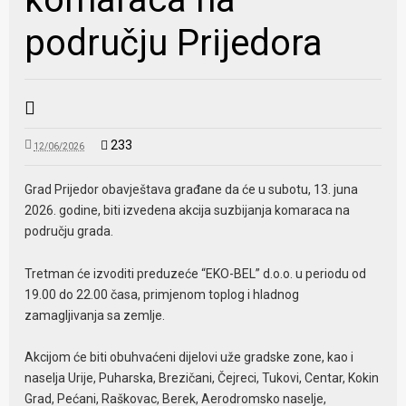
području Prijedora
233
12/06/2026
Grad Prijedor obavještava građane da će u subotu, 13. juna
2026. godine, biti izvedena akcija suzbijanja komaraca na
području grada.
Tretman će izvoditi preduzeće “EKO-BEL” d.o.o. u periodu od
19.00 do 22.00 časa, primjenom toplog i hladnog
zamagljivanja sa zemlje.
Akcijom će biti obuhvaćeni dijelovi uže gradske zone, kao i
naselja Urije, Puharska, Brezičani, Čejreci, Tukovi, Centar, Kokin
Grad, Pećani, Raškovac, Berek, Aerodromsko naselje,