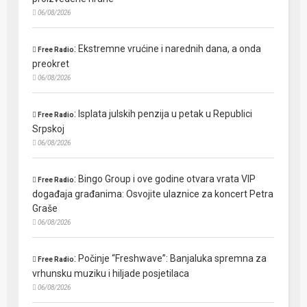
06/08/2026
:
Ekstremne vrućine i narednih dana, a onda
Free Radio
preokret
06/08/2026
:
Isplata julskih penzija u petak u Republici
Free Radio
Srpskoj
06/08/2026
:
Bingo Group i ove godine otvara vrata VIP
Free Radio
događaja građanima: Osvojite ulaznice za koncert Petra
Graše
06/08/2026
:
Počinje “Freshwave”: Banjaluka spremna za
Free Radio
vrhunsku muziku i hiljade posjetilaca
06/08/2026