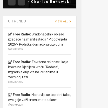
- Charles Bukowski
U TRENDU
VIEW ALL
Free Radio
:
Gradonačelnik obišao
izlagače na manifestaciji ” Plodovi ljeta
2026”- Podrška domaćoj proizvodnji
05/08/2026
Free Radio
:
Završena rekonstrukcija
krova na Dječijem vrtiću “Radost”,
izgradnja objekta na Pećanima u
završnoj fazi
05/08/2026
Free Radio
:
Nastavlja se toplotni talas,
evo gdje važi crveni meteoalarm
05/08/2026