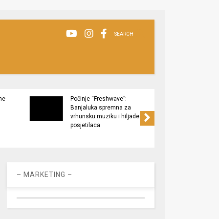
SEARCH
ne
Počinje “Freshwave”:
Završe
Banjaluka spremna za
Tukov
vrhunsku muziku i hiljade
zaštić
posjetilaca
– MARKETING –