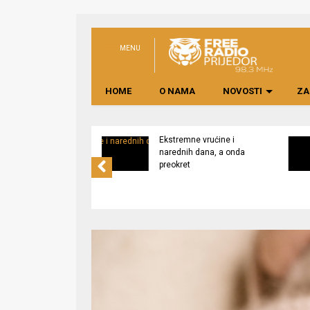
MENU
HOME
O NAMA
NOVOSTI
ZA
svijest o značaju
Ekstremne vrućine i
ne lokalno
narednih dana, a onda
edene hrane
preokret