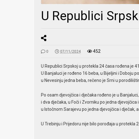
U Republici Srps
452
0
07/11/2024
U Republici Srpskoj u protekla 24 časa rođena je 41 
U Banjaluci je rođeno 16 beba, u Bijeljini i Doboju po
u Nevesinju jedna beba, rečeno je Srni u porodiliš
Po osam djevojčica i dječaka rođeno je u Banjaluci, u 
i dva dječaka, u Foči i Zvorniku po jedna djevojčica 
u Istočnom Sarajevu po jedna djevojčica i dječak, a
U Trebinju i Prijedoru nije bilo porođaja u protekla 