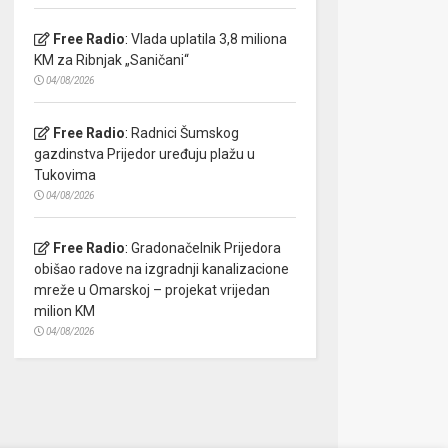
Free Radio
:
Vlada uplatila 3,8 miliona
KM za Ribnjak „Saničani“
04/08/2026
Free Radio
:
Radnici Šumskog
gazdinstva Prijedor uređuju plažu u
Tukovima
04/08/2026
Free Radio
:
Gradonačelnik Prijedora
obišao radove na izgradnji kanalizacione
mreže u Omarskoj – projekat vrijedan
milion KM
04/08/2026