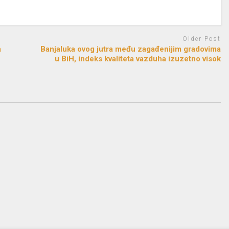
Older Post
a
Banjaluka ovog jutra među zagađenijim gradovima
u BiH, indeks kvaliteta vazduha izuzetno visok