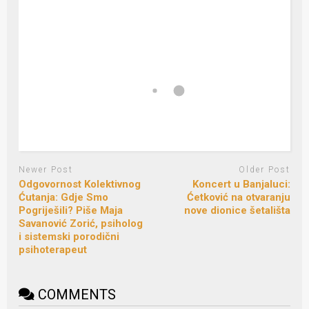
Newer Post
Older Post
Odgovornost Kolektivnog
Koncert u Banjaluci:
Ćutanja: Gdje Smo
Ćetković na otvaranju
Pogriješili? Piše Maja
nove dionice šetališta
Savanović Zorić, psiholog
i sistemski porodični
psihoterapeut
COMMENTS