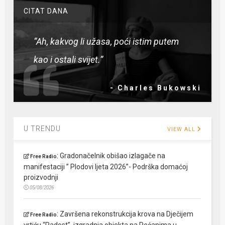
CITAT DANA
“Ah, kakvog li užasa, poći istim putem
kao i ostali svijet.”
- Charles Bukowski
U TRENDU
VIEW ALL
:
Gradonačelnik obišao izlagače na
Free Radio
manifestaciji ” Plodovi ljeta 2026”- Podrška domaćoj
proizvodnji
05/08/2026
:
Završena rekonstrukcija krova na Dječijem
Free Radio
vrtiću “Radost”, izgradnja objekta na Pećanima u