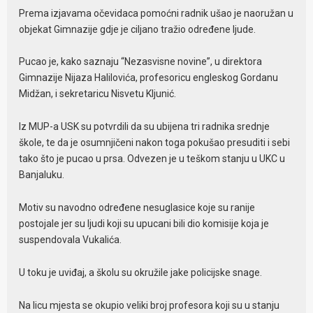
Prema izjavama očevidaca pomoćni radnik ušao je naoružan u
objekat Gimnazije gdje je ciljano tražio određene ljude.
Pucao je, kako saznaju “Nezasvisne novine”, u direktora
Gimnazije Nijaza Halilovića, profesoricu engleskog Gordanu
Midžan, i sekretaricu Nisvetu Kljunić.
Iz MUP-a USK su potvrdili da su ubijena tri radnika srednje
škole, te da je osumnjičeni nakon toga pokušao presuditi i sebi
tako što je pucao u prsa. Odvezen je u teškom stanju u UKC u
Banjaluku.
Motiv su navodno određene nesuglasice koje su ranije
postojale jer su ljudi koji su upucani bili dio komisije koja je
suspendovala Vukalića.
U toku je uviđaj, a školu su okružile jake policijske snage.
Na licu mjesta se okupio veliki broj profesora koji su u stanju