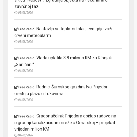
završnoj fazi
05/08/2026
:
Nastavlja se toplotni talas, evo gdje važi
Free Radio
crveni meteoalarm
05/08/2026
:
Vlada uplatila 3,8 miliona KM za Ribnjak
Free Radio
„Saničani“
04/08/2026
:
Radnici Šumskog gazdinstva Prijedor
Free Radio
uređuju plažu u Tukovima
04/08/2026
:
Gradonačelnik Prijedora obišao radove na
Free Radio
izgradnji kanalizacione mreže u Omarskoj – projekat
vrijedan milion KM
04/08/2026