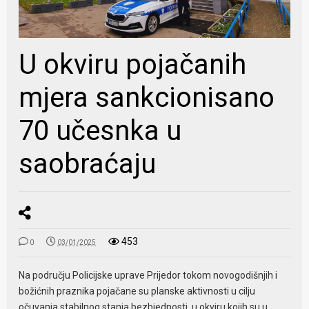
U okviru pojačanih
mjera sankcionisano
70 učesnka u
saobraćaju
453
0
03/01/2025
Na području Policijske uprave Prijedor tokom novogodišnjih i
božićnih praznika pojačane su planske aktivnosti u cilju
očuvanja stabilnog stanja bezbjednosti, u okviru kojih su u