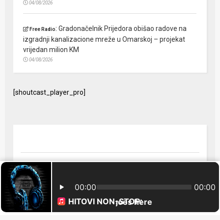
04/08/2026
:
Gradonačelnik Prijedora obišao radove na
Free Radio
izgradnji kanalizacione mreže u Omarskoj – projekat
vrijedan milion KM
04/08/2026
[shoutcast_player_pro]
© 2024 Free Radio Prijedor. Sva prava zaštićena Designed by
FreeRadio