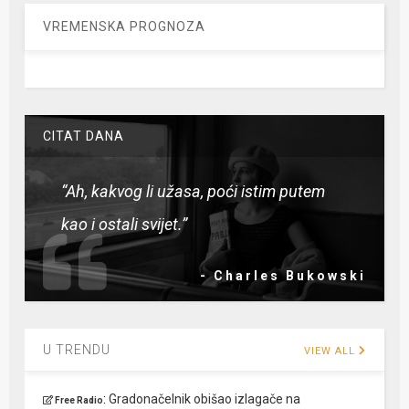
VREMENSKA PROGNOZA
CITAT DANA
“Ah, kakvog li užasa, poći istim putem
kao i ostali svijet.”
- Charles Bukowski
U TRENDU
VIEW ALL
:
Gradonačelnik obišao izlagače na
Free Radio