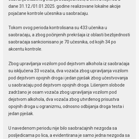
dane 31.12./01.01.2025. godine realizovane lokalne akcije
pojačane kontrole učesnika u saobraćaju.
Tokom ovog perioda kontrolisana su 433 učenika u
saobraćaju, a zbog počinjenih prekršaja iz oblasti bezbjednosti
saobraćaja sankcionisano je 70 učesnika, od kojih 34 po
akcentu kontrole.
Zbog upravljanja vozilom pod dejstvom alkohola iz saobraćaja
su isključena 33 vozača, dva vozača zbog upravljanja vozilom
pod dejstvom opojnih droga i jedan pješak zbog učestvovanja
u saobraćaju pod dejstvom opojnih droga. Lišenjem slobode
zadržano je osam vozača zbog upravljanja vozilom pod
dejstvom alkohola, dva vozača zbog utvrđenog prisustva
opojnih droga u ogranizmu, odnosno odbijanja droga testa i
jedan pješak.
U navedenom periodu nije bilo saobraćajnih nezgoda sa
posljedicama po lica, a evidentirana je samo jedna nezgoda sa