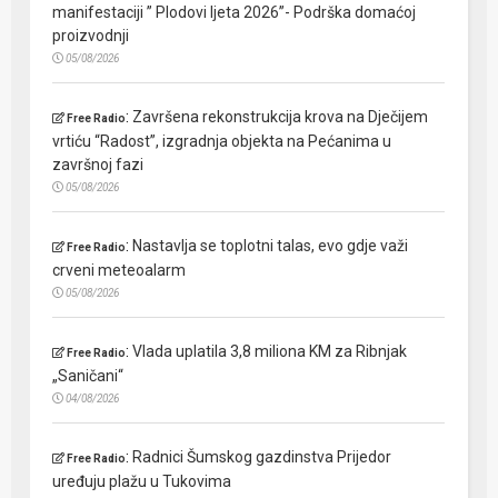
manifestaciji ” Plodovi ljeta 2026”- Podrška domaćoj
proizvodnji
05/08/2026
:
Završena rekonstrukcija krova na Dječijem
Free Radio
vrtiću “Radost”, izgradnja objekta na Pećanima u
završnoj fazi
05/08/2026
:
Nastavlja se toplotni talas, evo gdje važi
Free Radio
crveni meteoalarm
05/08/2026
:
Vlada uplatila 3,8 miliona KM za Ribnjak
Free Radio
„Saničani“
04/08/2026
:
Radnici Šumskog gazdinstva Prijedor
Free Radio
uređuju plažu u Tukovima