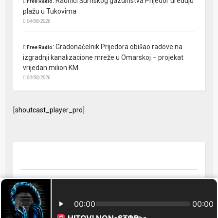
:
Radnici Šumskog gazdinstva Prijedor uređuju
Free Radio
plažu u Tukovima
04/08/2026
:
Gradonačelnik Prijedora obišao radove na
Free Radio
izgradnji kanalizacione mreže u Omarskoj – projekat
vrijedan milion KM
04/08/2026
[shoutcast_player_pro]
© 2024 Free Radio Prijedor. Sva prava zaštićena Designed by
FreeRadio