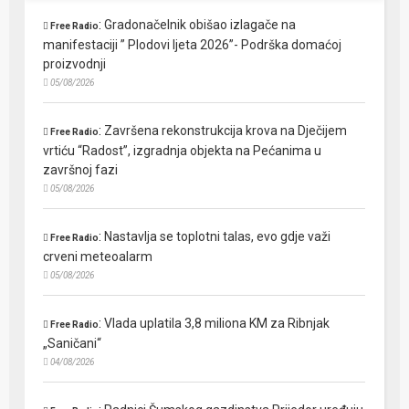
:
Gradonačelnik obišao izlagače na
Free Radio
manifestaciji ” Plodovi ljeta 2026”- Podrška domaćoj
proizvodnji
05/08/2026
:
Završena rekonstrukcija krova na Dječijem
Free Radio
vrtiću “Radost”, izgradnja objekta na Pećanima u
završnoj fazi
05/08/2026
:
Nastavlja se toplotni talas, evo gdje važi
Free Radio
crveni meteoalarm
05/08/2026
:
Vlada uplatila 3,8 miliona KM za Ribnjak
Free Radio
„Saničani“
04/08/2026