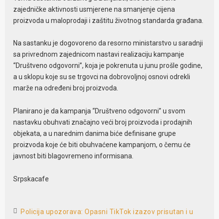
zajedničke aktivnosti usmjerene na smanjenje cijena
proizvoda u maloprodaji i zaštitu životnog standarda građana.
Na sastanku je dogovoreno da resorno ministarstvo u saradnji
sa privrednom zajednicom nastavi realizaciju kampanje
“Društveno odgovorni”, koja je pokrenuta u junu prošle godine,
a u sklopu koje su se trgovci na dobrovoljnoj osnovi odrekli
marže na određeni broj proizvoda.
Planirano je da kampanja “Društveno odgovorni” u svom
nastavku obuhvati značajno veći broj proizvoda i prodajnih
objekata, a u narednim danima biće definisane grupe
proizvoda koje će biti obuhvaćene kampanjom, o čemu će
javnost biti blagovremeno informisana.
Srpskacafe
Policija upozorava: Opasni TikTok izazov prisutan i u