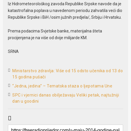
Iz Hidrometeorološkog zavoda Republike Srpske navode da je
katastrofalna poplava u navedenom periodu zahvatila veći dio
Republike Srpske i BiH /osim južnih predjela/, Srbiju i Hrvatsku.
Prema podacima Svjetske banke, materijalna šteta
procijenjena je na više od dvije milijarde KM.
SRNA
Ministarstvo zdravlja: Više od 15 odsto učenika od 13 do
15 godina pušači
“Jedna, jedina” – Tematska staza o ljepotama Une
SPC i vjernici danas obilježavaju Veliki petak, najtužniji
dan u goodini