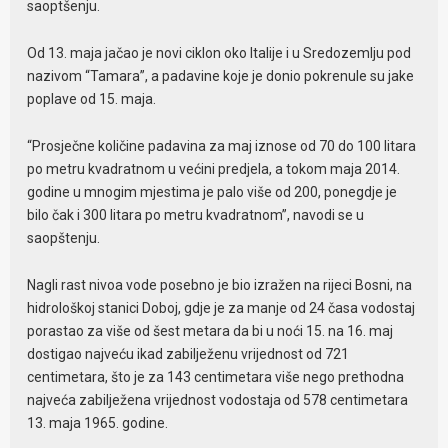
saoptšenju.
Od 13. maja jačao je novi ciklon oko Italije i u Sredozemlju pod
nazivom “Tamara”, a padavine koje je donio pokrenule su jake
poplave od 15. maja.
“Prosječne količine padavina za maj iznose od 70 do 100 litara
po metru kvadratnom u većini predjela, a tokom maja 2014.
godine u mnogim mjestima je palo više od 200, ponegdje je
bilo čak i 300 litara po metru kvadratnom”, navodi se u
saopštenju.
Nagli rast nivoa vode posebno je bio izražen na rijeci Bosni, na
hidrološkoj stanici Doboj, gdje je za manje od 24 časa vodostaj
porastao za više od šest metara da bi u noći 15. na 16. maj
dostigao najveću ikad zabilježenu vrijednost od 721
centimetara, što je za 143 centimetara više nego prethodna
najveća zabilježena vrijednost vodostaja od 578 centimetara
13. maja 1965. godine.