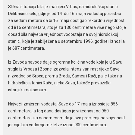
Slična situacija bila je i na rijeci Vrbas, na hidrološkoj stanici
Delibašino selo, gdje je od 14. do 16. maja vodostaj porastao
za sedam metara da bi 16. maja dostigao rekordnu vrijednost
od 816 centimetara, što je za 130 centimetara više nego što je
dosad bila najveća vrijednost vodostaja na ovoj hidrološkoj
stanici, koja je zabilježena u septembru 1996. godine i iznosila
je 687 centimetara.
Iz Zavoda navode da je ogromna količina vode koja je u Savu
stigla iz Vrbasa i Bosne izazvala intenzivan rast rijeke Save
nizvodno od Srpca, prema Brodu, Šamcu i Rači, pa je tako na
hidrološkoj stanici Rača, rijeka Sava, takođe prevazišla
istorijski maksimum.
Najveći izmjereni vodostaj Save do 17. maja iznosio je 856
centimetara, a tog dana dostigao je vrijednost od 950
centimetara, sa napomenom da je ovo procijenjena vrijednost
jer nije bilo vodomjerne letve iznad 900 centimetara.