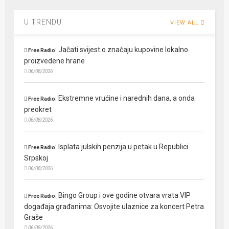
U TRENDU
VIEW ALL
:
Jačati svijest o značaju kupovine lokalno
Free Radio
proizvedene hrane
06/08/2026
:
Ekstremne vrućine i narednih dana, a onda
Free Radio
preokret
06/08/2026
:
Isplata julskih penzija u petak u Republici
Free Radio
Srpskoj
06/08/2026
:
Bingo Group i ove godine otvara vrata VIP
Free Radio
događaja građanima: Osvojite ulaznice za koncert Petra
Graše
06/08/2026