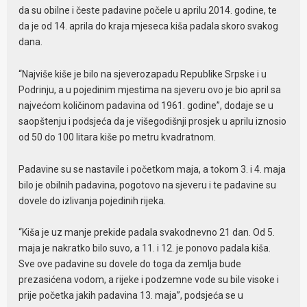
da su obilne i česte padavine počele u aprilu 2014. godine, te
da je od 14. aprila do kraja mjeseca kiša padala skoro svakog
dana.
“Najviše kiše je bilo na sjeverozapadu Republike Srpske i u
Podrinju, a u pojedinim mjestima na sjeveru ovo je bio april sa
najvećom količinom padavina od 1961. godine”, dodaje se u
saopštenju i podsjeća da je višegodišnji prosjek u aprilu iznosio
od 50 do 100 litara kiše po metru kvadratnom.
Padavine su se nastavile i početkom maja, a tokom 3. i 4. maja
bilo je obilnih padavina, pogotovo na sjeveru i te padavine su
dovele do izlivanja pojedinih rijeka.
“Kiša je uz manje prekide padala svakodnevno 21 dan. Od 5.
maja je nakratko bilo suvo, a 11. i 12. je ponovo padala kiša.
Sve ove padavine su dovele do toga da zemlja bude
prezasićena vodom, a rijeke i podzemne vode su bile visoke i
prije početka jakih padavina 13. maja”, podsjeća se u