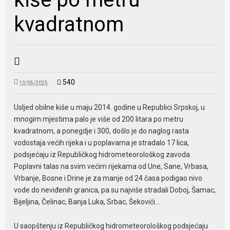
kvadratnom
540
13/05/2025
Usljed obilne kiše u maju 2014. godine u Republici Srpskoj, u
mnogim mjestima palo je više od 200 litara po metru
kvadratnom, a ponegdje i 300, došlo je do naglog rasta
vodostaja većih rijeka i u poplavama je stradalo 17 lica,
podsjećaju iz Republičkog hidrometeorološkog zavoda.
Poplavni talas na svim većim rijekama od Une, Sane, Vrbasa,
Vrbanje, Bosne i Drine je za manje od 24 časa podigao nivo
vode do neviđenih granica, pa su najviše stradali Doboj, Šamac,
Bijeljina, Čelinac, Banja Luka, Srbac, Šekovići…
U saopštenju iz Republičkog hidrometeorološkog podsjećaju