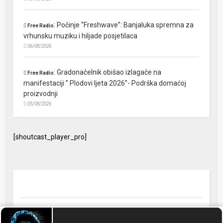
:
Počinje “Freshwave”: Banjaluka spremna za
Free Radio
vrhunsku muziku i hiljade posjetilaca
06/08/2026
:
Gradonačelnik obišao izlagače na
Free Radio
manifestaciji ” Plodovi ljeta 2026”- Podrška domaćoj
proizvodnji
05/08/2026
[shoutcast_player_pro]