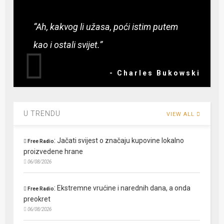
“Ah, kakvog li užasa, poći istim putem
kao i ostali svijet.”
- Charles Bukowski
U TRENDU
VIEW ALL
:
Jačati svijest o značaju kupovine lokalno
Free Radio
proizvedene hrane
06/08/2026
:
Ekstremne vrućine i narednih dana, a onda
Free Radio
preokret
06/08/2026