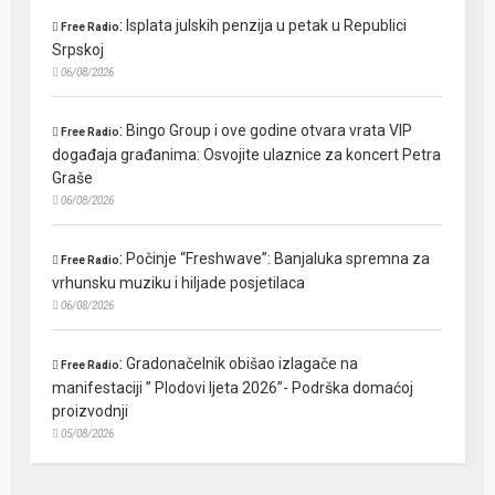
:
Isplata julskih penzija u petak u Republici
Free Radio
Srpskoj
06/08/2026
:
Bingo Group i ove godine otvara vrata VIP
Free Radio
događaja građanima: Osvojite ulaznice za koncert Petra
Graše
06/08/2026
:
Počinje “Freshwave”: Banjaluka spremna za
Free Radio
vrhunsku muziku i hiljade posjetilaca
06/08/2026
:
Gradonačelnik obišao izlagače na
Free Radio
manifestaciji ” Plodovi ljeta 2026”- Podrška domaćoj
proizvodnji
05/08/2026