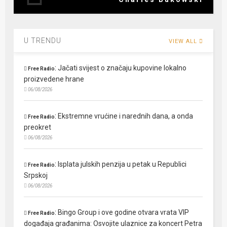
U TRENDU
VIEW ALL
:
Jačati svijest o značaju kupovine lokalno
Free Radio
proizvedene hrane
06/08/2026
:
Ekstremne vrućine i narednih dana, a onda
Free Radio
preokret
06/08/2026
:
Isplata julskih penzija u petak u Republici
Free Radio
Srpskoj
06/08/2026
:
Bingo Group i ove godine otvara vrata VIP
Free Radio
događaja građanima: Osvojite ulaznice za koncert Petra