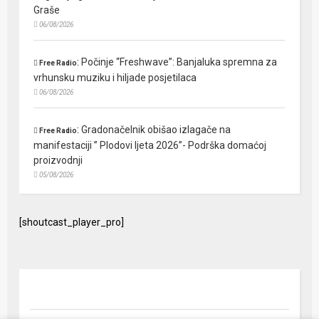
Graše
06/08/2026
:
Počinje “Freshwave”: Banjaluka spremna za
Free Radio
vrhunsku muziku i hiljade posjetilaca
06/08/2026
:
Gradonačelnik obišao izlagače na
Free Radio
manifestaciji ” Plodovi ljeta 2026”- Podrška domaćoj
proizvodnji
05/08/2026
[shoutcast_player_pro]