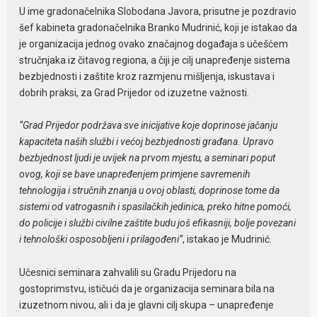
U ime gradonačelnika Slobodana Javora, prisutne je pozdravio
šef kabineta gradonačelnika Branko Mudrinić, koji je istakao da
je organizacija jednog ovako značajnog događaja s učešćem
stručnjaka iz čitavog regiona, a čiji je cilj unapređenje sistema
bezbjednosti i zaštite kroz razmjenu mišljenja, iskustava i
dobrih praksi, za Grad Prijedor od izuzetne važnosti.
“Grad Prijedor podržava sve inicijative koje doprinose jačanju
kapaciteta naših službi i većoj bezbjednosti građana. Upravo
bezbjednost ljudi je uvijek na prvom mjestu, a seminari poput
ovog, koji se bave unapređenjem primjene savremenih
tehnologija i stručnih znanja u ovoj oblasti, doprinose tome da
sistemi od vatrogasnih i spasilačkih jedinica, preko hitne pomoći,
do policije i službi civilne zaštite budu još efikasniji, bolje povezani
i tehnološki osposobljeni i prilagođeni”
, istakao je Mudrinić.
Učesnici seminara zahvalili su Gradu Prijedoru na
gostoprimstvu, ističući da je organizacija seminara bila na
izuzetnom nivou, ali i da je glavni cilj skupa – unapređenje