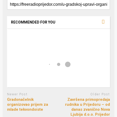
RECOMMENDED FOR YOU
Newer Post
Older Post
Gradonačelnik
Završena primopredaja
organizovao prijem za
rudnika u Prijedoru – od
mlade tekvondoiste
danas zvanično Nova
Ljubija d.o.o. Prijedor