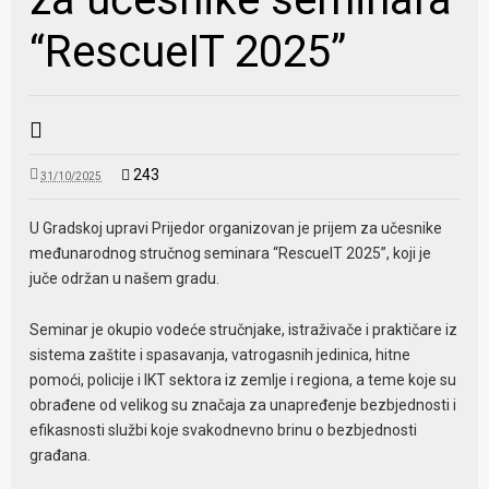
“RescueIT 2025”
243
31/10/2025
U Gradskoj upravi Prijedor organizovan je prijem za učesnike
međunarodnog stručnog seminara “RescueIT 2025”, koji je
juče održan u našem gradu.
Seminar je okupio vodeće stručnjake, istraživače i praktičare iz
sistema zaštite i spasavanja, vatrogasnih jedinica, hitne
pomoći, policije i IKT sektora iz zemlje i regiona, a teme koje su
obrađene od velikog su značaja za unapređenje bezbjednosti i
efikasnosti službi koje svakodnevno brinu o bezbjednosti
građana.