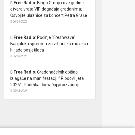
Free Radio
:
Bingo Group i ove godine
otvara vrata VIP događaja građanima:
Osvojite ulaznice za koncert Petra Graše
06/08/2026
Free Radio
:
Počinje “Freshwave”:
Banjaluka spremna za vrhunsku muziku i
hiljade posjetilaca
06/08/2026
Free Radio
:
Gradonačelnik obišao
izlagače na manifestaciji ” Plodovi ljeta
2026”- Podrška domaćoj proizvodnji
05/08/2026