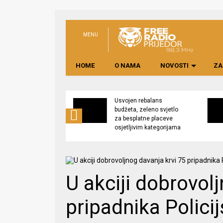
MENU
HOME
O NAMA
NOVOSTI
ZA
no preduzeće
Usvojen rebalans
 upravljati
budžeta, zeleno svjetlo
kom “Saničani”
za besplatne placeve
osjetljivim kategorijama
U akciji dobrovol
pripadnika Polici