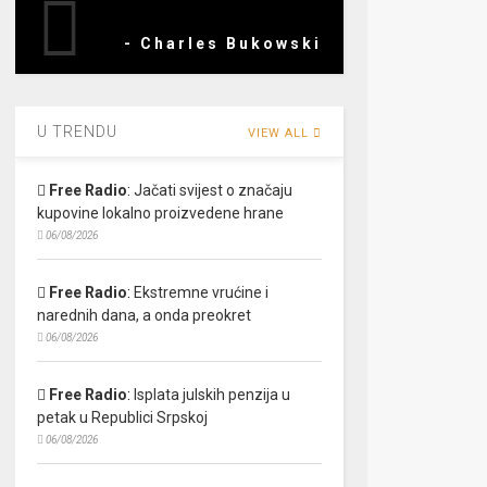
- Charles Bukowski
U TRENDU
VIEW ALL
Free Radio
:
Jačati svijest o značaju
kupovine lokalno proizvedene hrane
06/08/2026
Free Radio
:
Ekstremne vrućine i
narednih dana, a onda preokret
06/08/2026
Free Radio
:
Isplata julskih penzija u
petak u Republici Srpskoj
06/08/2026