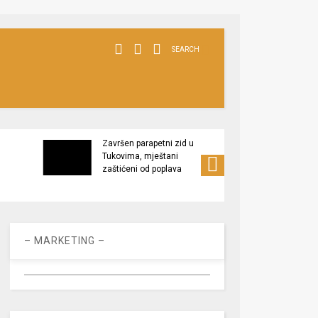
SEARCH
Završen parapetni zid u
Minis
Tukovima, mještani
poljop
zaštićeni od poplava
apel 
racio
– MARKETING –