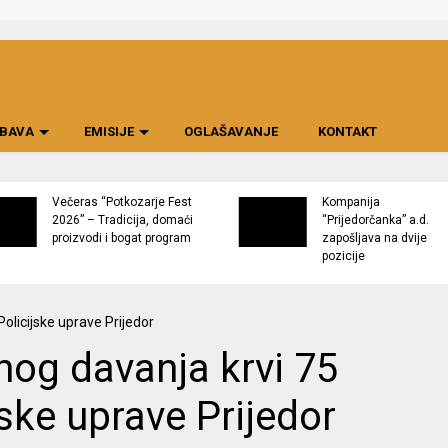
BAVA
EMISIJE
OGLAŠAVANJE
KONTAKT
Večeras “Potkozarje Fest
Kompanija
2026” – Tradicija, domaći
“Prijedorčanka” a.d.
proizvodi i bogat program
zapošljava na dvije
pozicije
jnog davanja krvi 75
jske uprave Prijedor