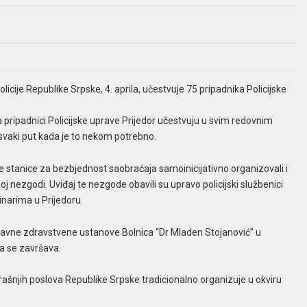
icije Republike Srpske, 4. aprila, učestvuje 75 pripadnika Policijske
pripadnici Policijske uprave Prijedor učestvuju u svim redovnim
 svaki put kada je to nekom potrebno.
jske stanice za bezbjednost saobraćaja samoinicijativno organizovali i
j nezgodi. Uviđaj te nezgode obavili su upravo policijski službenici
inarima u Prijedoru.
vi Javne zdravstvene ustanove Bolnica “Dr Mladen Stojanović” u
ra se završava.
rašnjih poslova Republike Srpske tradicionalno organizuje u okviru