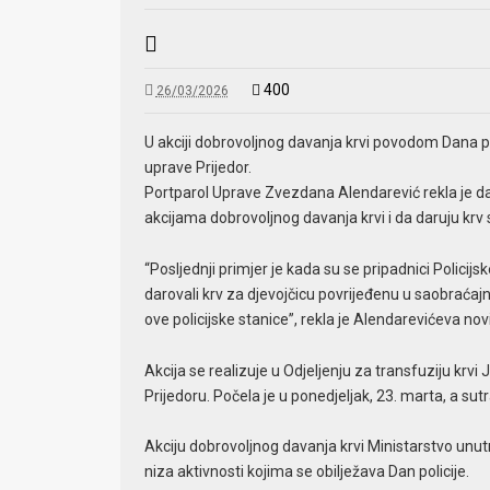
400
26/03/2026
U akciji dobrovoljnog davanja krvi povodom Dana pol
uprave Prijedor.
Portparol Uprave Zvezdana Alendarević rekla je da 
akcijama dobrovoljnog davanja krvi i da daruju krv
“Posljednji primjer je kada su se pripadnici Polici
darovali krv za djevojčicu povrijeđenu u saobraćajno
ove policijske stanice”, rekla je Alendarevićeva nov
Akcija se realizuje u Odjeljenju za transfuziju kr
Prijedoru. Počela je u ponedjeljak, 23. marta, a sut
Akciju dobrovoljnog davanja krvi Ministarstvo unut
niza aktivnosti kojima se obilježava Dan policije.