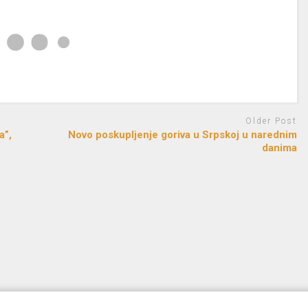
Older Post
a”,
Novo poskupljenje goriva u Srpskoj u narednim
danima