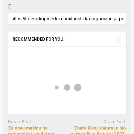
RECOMMENDED FOR YOU
Newer Post
Older Post
Za novu mašinu na
Znate li koji datum je bio
regionalnoj sanitarnoj
najveseliji u Srpskoj 2023.