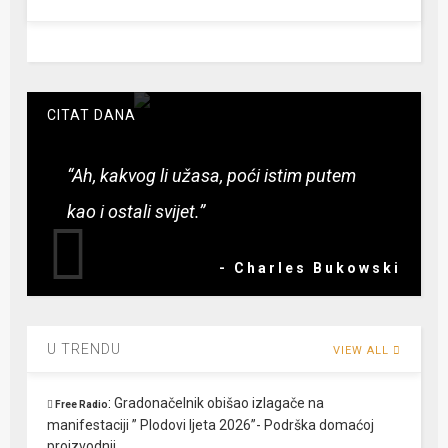
CITAT DANA
“Ah, kakvog li užasa, poći istim putem
kao i ostali svijet.”
- Charles Bukowski
U TRENDU
VIEW ALL
:
Gradonačelnik obišao izlagače na
Free Radio
manifestaciji ” Plodovi ljeta 2026”- Podrška domaćoj
proizvodnji