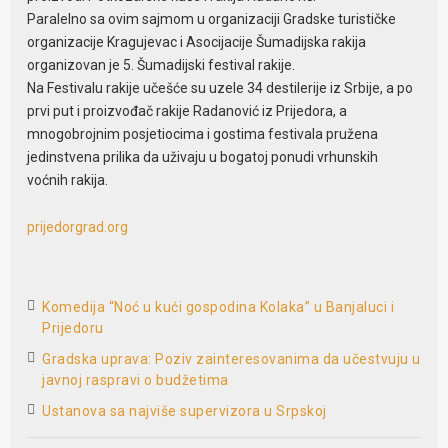
Paralelno sa ovim sajmom u organizaciji Gradske turističke
organizacije Kragujevac i Asocijacije Šumadijska rakija
organizovan je 5. Šumadijski festival rakije.
Na Festivalu rakije učešće su uzele 34 destilerije iz Srbije, a po
prvi put i proizvođač rakije Radanović iz Prijedora, a
mnogobrojnim posjetiocima i gostima festivala pružena
jedinstvena prilika da uživaju u bogatoj ponudi vrhunskih
voćnih rakija.
prijedorgrad.org
Komedija “Noć u kući gospodina Kolaka” u Banjaluci i
Prijedoru
Gradska uprava: Poziv zainteresovanima da učestvuju u
javnoj raspravi o budžetima
Ustanova sa najviše supervizora u Srpskoj