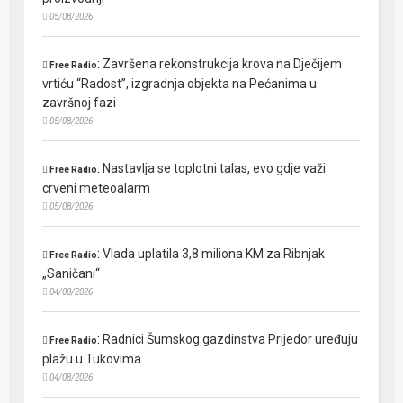
05/08/2026
:
Završena rekonstrukcija krova na Dječijem
Free Radio
vrtiću “Radost”, izgradnja objekta na Pećanima u
završnoj fazi
05/08/2026
:
Nastavlja se toplotni talas, evo gdje važi
Free Radio
crveni meteoalarm
05/08/2026
:
Vlada uplatila 3,8 miliona KM za Ribnjak
Free Radio
„Saničani“
04/08/2026
:
Radnici Šumskog gazdinstva Prijedor uređuju
Free Radio
plažu u Tukovima
04/08/2026