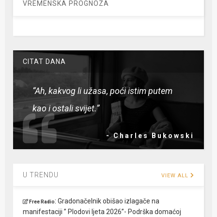
VREMENSKA PROGNOZA
CITAT DANA
“Ah, kakvog li užasa, poći istim putem
kao i ostali svijet.”
- Charles Bukowski
U TRENDU
VIEW ALL
:
Gradonačelnik obišao izlagače na
Free Radio
manifestaciji ” Plodovi ljeta 2026”- Podrška domaćoj