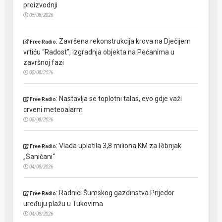
proizvodnji
05/08/2026
:
Završena rekonstrukcija krova na Dječijem
Free Radio
vrtiću “Radost”, izgradnja objekta na Pećanima u
završnoj fazi
05/08/2026
:
Nastavlja se toplotni talas, evo gdje važi
Free Radio
crveni meteoalarm
05/08/2026
:
Vlada uplatila 3,8 miliona KM za Ribnjak
Free Radio
„Saničani“
04/08/2026
:
Radnici Šumskog gazdinstva Prijedor
Free Radio
uređuju plažu u Tukovima
04/08/2026