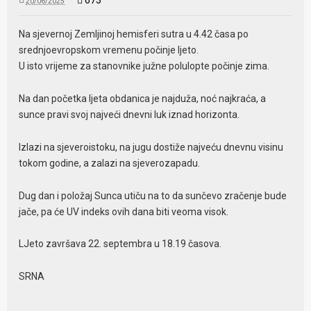
673
20/06/2025
Na sjevernoj Zemljinoj hemisferi sutra u 4.42 časa po
srednjoevropskom vremenu počinje ljeto.
U isto vrijeme za stanovnike južne polulopte počinje zima.
Na dan početka ljeta obdanica je najduža, noć najkraća, a
sunce pravi svoj najveći dnevni luk iznad horizonta.
Izlazi na sjeveroistoku, na jugu dostiže najveću dnevnu visinu
tokom godine, a zalazi na sjeverozapadu.
Dug dan i položaj Sunca utiču na to da sunčevo zračenje bude
jače, pa će UV indeks ovih dana biti veoma visok.
LJeto završava 22. septembra u 18.19 časova.
SRNA