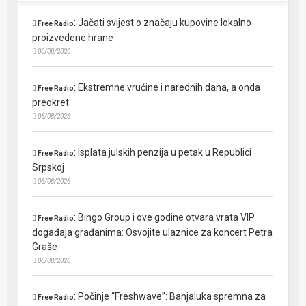
:
Jačati svijest o značaju kupovine lokalno
Free Radio
proizvedene hrane
06/08/2026
:
Ekstremne vrućine i narednih dana, a onda
Free Radio
preokret
06/08/2026
:
Isplata julskih penzija u petak u Republici
Free Radio
Srpskoj
06/08/2026
:
Bingo Group i ove godine otvara vrata VIP
Free Radio
događaja građanima: Osvojite ulaznice za koncert Petra
Graše
06/08/2026
:
Počinje “Freshwave”: Banjaluka spremna za
Free Radio