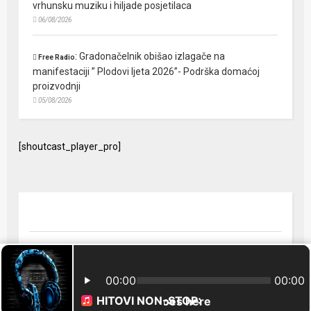
vrhunsku muziku i hiljade posjetilaca
06/08/2026
:
Gradonačelnik obišao izlagače na
Free Radio
manifestaciji ” Plodovi ljeta 2026”- Podrška domaćoj
proizvodnji
05/08/2026
[shoutcast_player_pro]
© 2024 Free Radio Prijedor. Sva prava zaštićena Designed by
FreeRadio