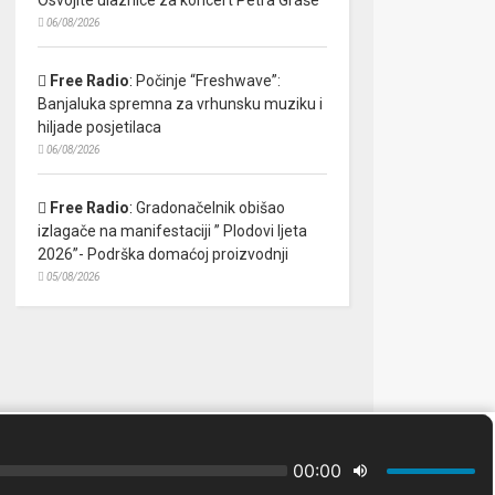
06/08/2026
Free Radio
:
Počinje “Freshwave”:
Banjaluka spremna za vrhunsku muziku i
hiljade posjetilaca
06/08/2026
Free Radio
:
Gradonačelnik obišao
izlagače na manifestaciji ” Plodovi ljeta
2026”- Podrška domaćoj proizvodnji
05/08/2026