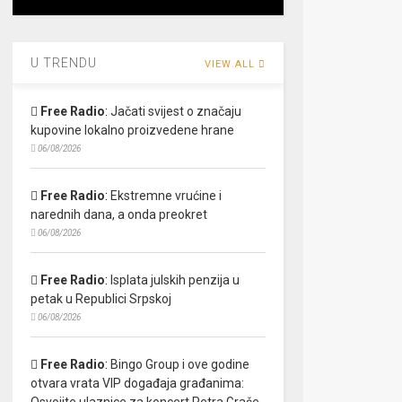
U TRENDU
VIEW ALL
Free Radio
:
Jačati svijest o značaju
kupovine lokalno proizvedene hrane
06/08/2026
Free Radio
:
Ekstremne vrućine i
narednih dana, a onda preokret
06/08/2026
Free Radio
:
Isplata julskih penzija u
petak u Republici Srpskoj
06/08/2026
Free Radio
:
Bingo Group i ove godine
otvara vrata VIP događaja građanima:
Osvojite ulaznice za koncert Petra Graše