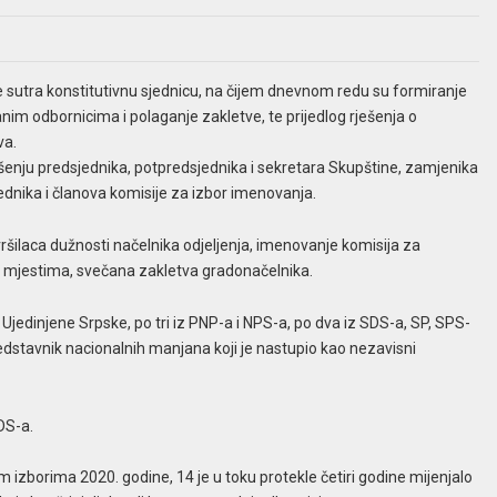
 sutra konstitutivnu sjednicu, na čijem dnevnom redu su formiranje
nim odbornicima i polaganje zakletve, te prijedlog rješenja o
va.
ješenju predsjednika, potpredsjednika i sekretara Skupštine, zamjenika
jednika i članova komisije za izbor imenovanja.
ršilaca dužnosti načelnika odjeljenja, imenovanje komisija za
 mjestima, svečana zakletva gradonačelnika.
z Ujedinjene Srpske, po tri iz PNP-a i NPS-a, po dva iz SDS-a, SP, SPS-
redstavnik nacionalnih manjana koji je nastupio kao nezavisni
DS-a.
m izborima 2020. godine, 14 je u toku protekle četiri godine mijenjalo