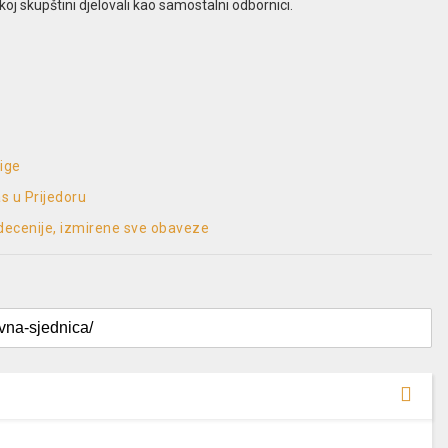
skoj skupštini djelovali kao samostalni odbornici.
lige
s u Prijedoru
 decenije, izmirene sve obaveze