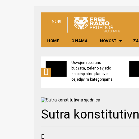
MENU
HOME
O NAMA
NOVOSTI
ZA
no preduzeće
Usvojen rebalans
 upravljati
budžeta, zeleno svjetlo
kom “Saničani”
za besplatne placeve
osjetljivim kategorijama
Sutra konstitutiv