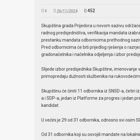
452
0
26/11/2024
Skupština grada Prijedora u novom sazivu održaće
radnog predsjedništva, verifikacija mandata izabra
prestanku mandata odbornicima prethodnog sazi
Pred odbornicima će biti prijedlog rješenja o razr
gradonačelnika i načelnika odjeljenja i izbor preds
Slijede izbor predsjednika Skupštine, imenovanje v
primopredaju dužnosti službenika na rukovodećim
Skupštinu će činiti 11 odbornika iz SNSD-a, četiri i
a i SDP-a, jedan iz Platforme za progres i jedan p
kandidat.
U većini je 29 od 31 odbornika, odnosno svi osim S
Od 31 odbornika koji su osvojili mandate na lokalni