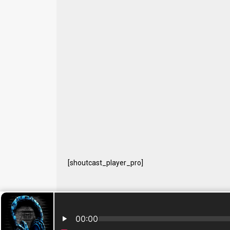
[shoutcast_player_pro]
© 2024 Free Radio Prijedor. Sva prava zaštićena Designe