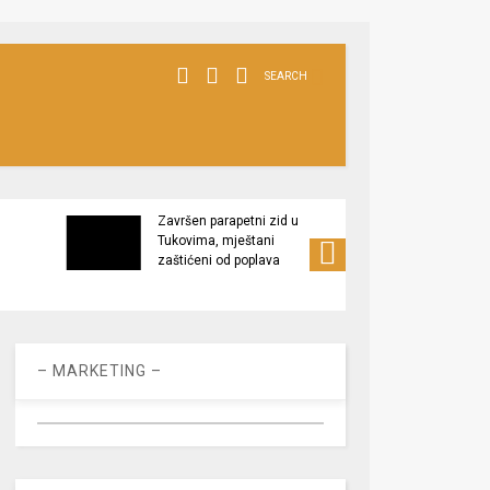
SEARCH
Završen parapetni zid u
Minis
Tukovima, mještani
poljop
zaštićeni od poplava
apel 
racio
– MARKETING –