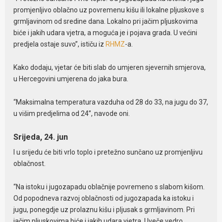
promjenljivo oblačno uz povremenu kišu ili lokalne pljuskove s
grmljavinom od sredine dana. Lokalno pri jačim pljuskovima
biće i jakih udara vjetra, a moguća je i pojava grada. U većini
predjela ostaje suvo”, ističu iz
RHMZ
-a.
Kako dodaju, vjetar će biti slab do umjeren sjevernih smjerova,
u Hercegovini umjerena do jaka bura.
“Maksimalna temperatura vazduha od 28 do 33, na jugu do 37,
u višim predjelima od 24”, navode oni.
Srijeda, 24. jun
I u srijedu će biti vrlo toplo i pretežno sunčano uz promjenljivu
oblačnost.
“Na istoku i jugozapadu oblačnije povremeno s slabom kišom.
Od popodneva razvoj oblačnosti od jugozapada ka istoku i
jugu, ponegdje uz prolaznu kišu i pljusak s grmljavinom. Pri
jačim pljuskovima biće i jakih udara vjetra. Uveče vedro.