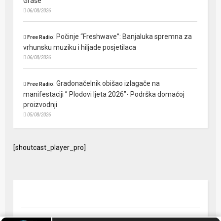
Graše
06/08/2026
:
Počinje “Freshwave”: Banjaluka spremna za
Free Radio
vrhunsku muziku i hiljade posjetilaca
06/08/2026
:
Gradonačelnik obišao izlagače na
Free Radio
manifestaciji ” Plodovi ljeta 2026”- Podrška domaćoj
proizvodnji
05/08/2026
[shoutcast_player_pro]