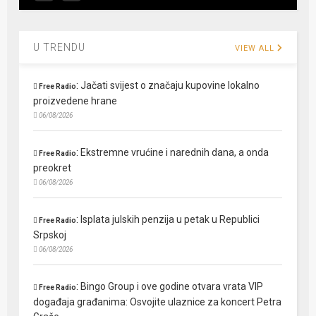
U TRENDU
VIEW ALL
:
Jačati svijest o značaju kupovine lokalno
Free Radio
proizvedene hrane
06/08/2026
:
Ekstremne vrućine i narednih dana, a onda
Free Radio
preokret
06/08/2026
:
Isplata julskih penzija u petak u Republici
Free Radio
Srpskoj
06/08/2026
:
Bingo Group i ove godine otvara vrata VIP
Free Radio
događaja građanima: Osvojite ulaznice za koncert Petra