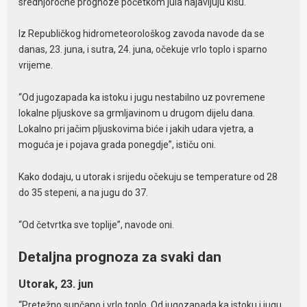
srednjoročne prognoze početkom jula najavljuju kišu.
Iz Republičkog hidrometeorološkog zavoda navode da se
danas, 23. juna, i sutra, 24. juna, očekuje vrlo toplo i sparno
vrijeme.
“Od jugozapada ka istoku i jugu nestabilno uz povremene
lokalne pljuskove sa grmljavinom u drugom dijelu dana.
Lokalno pri jačim pljuskovima biće i jakih udara vjetra, a
moguća je i pojava grada ponegdje”, ističu oni.
Kako dodaju, u utorak i srijedu očekuju se temperature od 28
do 35 stepeni, a na jugu do 37.
“Od četvrtka sve toplije”, navode oni.
Detaljna prognoza za svaki dan
Utorak, 23. jun
“Pretežno sunčano i vrlo toplo. Od jugozapada ka istoku i jugu