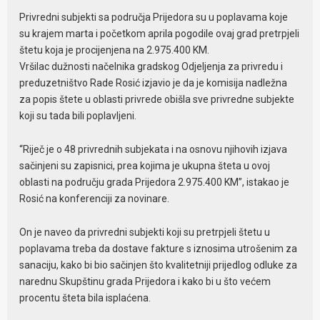
Privredni subjekti sa područja Prijedora su u poplavama koje
su krajem marta i početkom aprila pogodile ovaj grad pretrpjeli
štetu koja je procijenjena na 2.975.400 KM.
Vršilac dužnosti načelnika gradskog Odjeljenja za privredu i
preduzetništvo Rade Rosić izjavio je da je komisija nadležna
za popis štete u oblasti privrede obišla sve privredne subjekte
koji su tada bili poplavljeni.
“Riječ je o 48 privrednih subjekata i na osnovu njihovih izjava
sačinjeni su zapisnici, prea kojima je ukupna šteta u ovoj
oblasti na području grada Prijedora 2.975.400 KM”, istakao je
Rosić na konferenciji za novinare.
On je naveo da privredni subjekti koji su pretrpjeli štetu u
poplavama treba da dostave fakture s iznosima utrošenim za
sanaciju, kako bi bio sačinjen što kvalitetniji prijedlog odluke za
narednu Skupštinu grada Prijedora i kako bi u što većem
procentu šteta bila isplaćena.