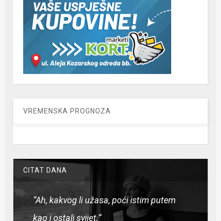
VREMENSKA PROGNOZA
CITAT DANA
“Ah, kakvog li užasa, poći istim putem
kao i ostali svijet.”