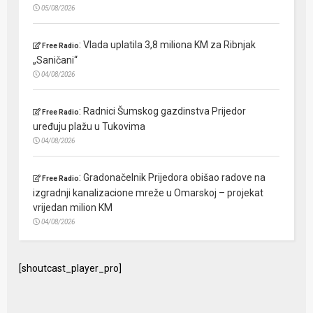
05/08/2026
:
Vlada uplatila 3,8 miliona KM za Ribnjak
Free Radio
„Saničani“
04/08/2026
:
Radnici Šumskog gazdinstva Prijedor
Free Radio
uređuju plažu u Tukovima
04/08/2026
:
Gradonačelnik Prijedora obišao radove na
Free Radio
izgradnji kanalizacione mreže u Omarskoj – projekat
vrijedan milion KM
04/08/2026
[shoutcast_player_pro]