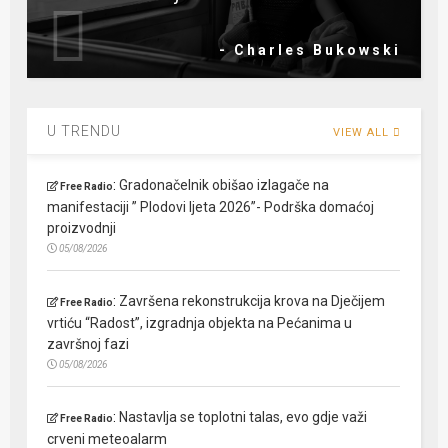
- Charles Bukowski
U TRENDU
VIEW ALL
:
Gradonačelnik obišao izlagače na
Free Radio
manifestaciji ” Plodovi ljeta 2026”- Podrška domaćoj
proizvodnji
05/08/2026
:
Završena rekonstrukcija krova na Dječijem
Free Radio
vrtiću “Radost”, izgradnja objekta na Pećanima u
završnoj fazi
05/08/2026
:
Nastavlja se toplotni talas, evo gdje važi
Free Radio
crveni meteoalarm