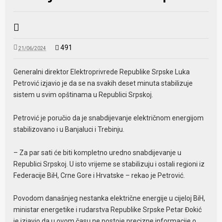
491
21/06/2024
Generalni direktor Elektroprivrede Republike Srpske Luka
Petrović izjavio je da se na svakih deset minuta stabilizuje
sistem u svim opštinama u Republici Srpskoj.
Petrović je poručio da je snabdijevanje električnom energijom
stabilizovano i u Banjaluci i Trebinju.
– Za par sati će biti kompletno uredno snabdijevanje u
Republici Srpskoj. U isto vrijeme se stabilizuju i ostali regioni iz
Federacije BiH, Crne Gore i Hrvatske – rekao je Petrović.
Povodom današnjeg nestanka električne energije u cijeloj BiH,
ministar energetike i rudarstva Republike Srpske Petar Đokić
je izjavio da u ovom času ne postoje precizne informacije o