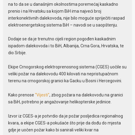
na to da se u današnjim okolnostima poremećaj kaskadno
prenio i na Hrvatsku sa kojom BiH ima najveći broj
interkonektivnih dalekovoda, nije bilo moguće spriječiti raspad
elektroenergetskog sistema BiH – navodi se u saopštenju.
Dodaje se da je trenutno cijeli region pogođen kaskadnim
ispadom dalekovoda i to BiH, Albanija, Crna Gora, Hrvatska, te
dio Srbije.
Ekipe Crnogorskog elektroprenosnog sistema (CGES) uočile su
veliki požar na dalekovodu 400 kilovati na nepristupačnom
terenu na crnogorskoj granici ka Gacku u Bosni i Hercegovini.
Kako prenose
“Vijesti”
, zbog požara na dalekovodu na granici
sa BiH, potrebno je angažovanje helikopterske jedinice.
Izvor iz CGES-a je potvrdio da je požar posljedica regionalnog
kvara, a ekipe CGES-a pokušaće što prije da dođu do mjesta
gdje je uočen požar kako bi sanirali veliki kvar na