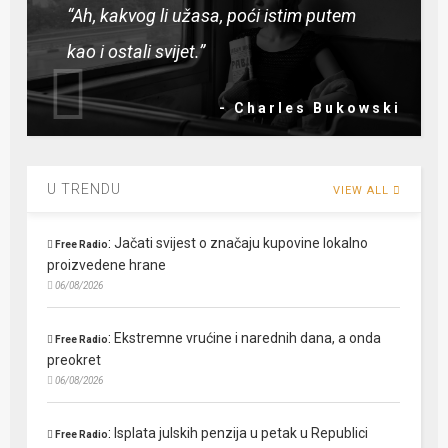
“Ah, kakvog li užasa, poći istim putem
kao i ostali svijet.”
- Charles Bukowski
U TRENDU
VIEW ALL
:
Jačati svijest o značaju kupovine lokalno
Free Radio
proizvedene hrane
06/08/2026
:
Ekstremne vrućine i narednih dana, a onda
Free Radio
preokret
06/08/2026
:
Isplata julskih penzija u petak u Republici
Free Radio