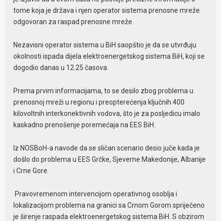
tome koja je država i njen operator sistema prenosne mreže
odgovoran za raspad prenosne mreže.
Nezavisni operator sistema u BiH saopštio je da se utvrđuju
okolnosti ispada dijela elektroenergetskog sistema BiH, koji se
dogodio danas u 12.25 časova.
Prema prvim informacijama, to se desilo zbog problema u
prenosnoj mreži u regionu i preopterećenja ključnih 400
kilovoltnih interkonektivnih vodova, što je za posljedicu imalo
kaskadno prenošenje poremećaja na EES BiH.
Iz NOSBoH-a navode da se sličan scenario desio juče kada je
došlo do problema u EES Grčke, Sjeverne Makedonije, Albanije
i Crne Gore.
Pravovremenom intervencijom operativnog osoblja i
lokalizacijom problema na granici sa Crnom Gorom spriječeno
je širenje raspada elektroenergetskog sistema BiH. S obzirom