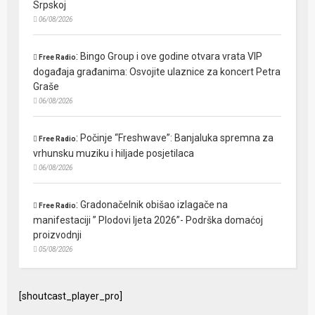
Srpskoj
06/08/2026
:
Bingo Group i ove godine otvara vrata VIP
Free Radio
događaja građanima: Osvojite ulaznice za koncert Petra
Graše
06/08/2026
:
Počinje “Freshwave”: Banjaluka spremna za
Free Radio
vrhunsku muziku i hiljade posjetilaca
06/08/2026
:
Gradonačelnik obišao izlagače na
Free Radio
manifestaciji ” Plodovi ljeta 2026”- Podrška domaćoj
proizvodnji
05/08/2026
[shoutcast_player_pro]