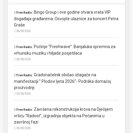
:
Bingo Group i ove godine otvara vrata VIP
Free Radio
događaja građanima: Osvojite ulaznice za koncert Petra
Graše
06/08/2026
:
Počinje “Freshwave”: Banjaluka spremna za
Free Radio
vrhunsku muziku i hiljade posjetilaca
06/08/2026
:
Gradonačelnik obišao izlagače na
Free Radio
manifestaciji ” Plodovi ljeta 2026”- Podrška domaćoj
proizvodnji
05/08/2026
:
Završena rekonstrukcija krova na Dječijem
Free Radio
vrtiću “Radost”, izgradnja objekta na Pećanima u
završnoj fazi
05/08/2026