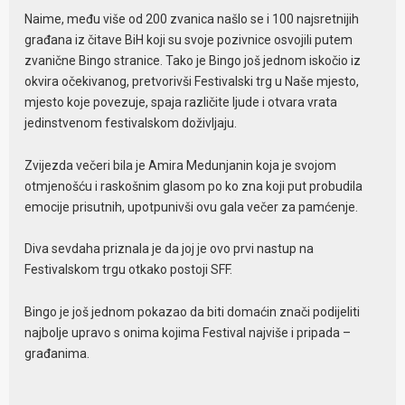
Naime, među više od 200 zvanica našlo se i 100 najsretnijih
građana iz čitave BiH koji su svoje pozivnice osvojili putem
zvanične Bingo stranice. Tako je Bingo još jednom iskočio iz
okvira očekivanog, pretvorivši Festivalski trg u Naše mjesto,
mjesto koje povezuje, spaja različite ljude i otvara vrata
jedinstvenom festivalskom doživljaju.
Zvijezda večeri bila je Amira Medunjanin koja je svojom
otmjenošću i raskošnim glasom po ko zna koji put probudila
emocije prisutnih, upotpunivši ovu gala večer za pamćenje.
Diva sevdaha priznala je da joj je ovo prvi nastup na
Festivalskom trgu otkako postoji SFF.
Bingo je još jednom pokazao da biti domaćin znači podijeliti
najbolje upravo s onima kojima Festival najviše i pripada –
građanima.