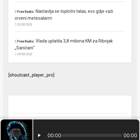
:
Nastavlja se toplotni talas, evo gdje važi
Free Radio
crveni meteoalarm
05/08/2026
:
Vlada uplatila 3,8 miliona KM za Ribnjak
Free Radio
„Saničani“
04/08/2026
[shoutcast_player_pro]