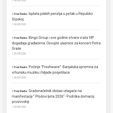
06/08/2026
:
Isplata julskih penzija u petak u Republici
Free Radio
Srpskoj
06/08/2026
:
Bingo Group i ove godine otvara vrata VIP
Free Radio
događaja građanima: Osvojite ulaznice za koncert Petra
Graše
06/08/2026
:
Počinje “Freshwave”: Banjaluka spremna za
Free Radio
vrhunsku muziku i hiljade posjetilaca
06/08/2026
:
Gradonačelnik obišao izlagače na
Free Radio
manifestaciji ” Plodovi ljeta 2026”- Podrška domaćoj
proizvodnji
05/08/2026