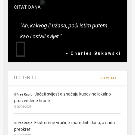
CITAT DANA
“Ah, kakvog li užasa, poći istim putem
kao i ostali svijet.”
- Charles Bukowski
U TRENDU
VIEW ALL
:
Jačati svijest o značaju kupovine lokalno
Free Radio
proizvedene hrane
06/08/2026
:
Ekstremne vrućine i narednih dana, a onda
Free Radio
preokret