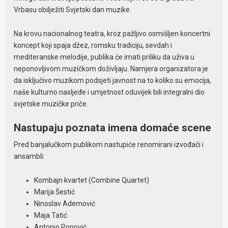
Vrbasu obilježiti Svjetski dan muzike.
Na krovu nacionalnog teatra, kroz pažljivo osmišljen koncertni
koncept koji spaja džez, romsku tradiciju, sevdah i
mediteranske melodije, publika će imati priliku da uživa u
neponovljivom muzičkom doživljaju. Namjera organizatora je
da isključivo muzikom podsjeti javnost na to koliko su emocija,
naše kulturno nasljeđe i umjetnost oduvijek bili integralni dio
svjetske muzičke priče.
Nastupaju poznata imena domaće scene
Pred banjalučkom publikom nastupiće renomirani izvođači i
ansambli:
Kombajn kvartet (Combine Quartet)
Marija Šestić
Ninoslav Ademović
Maja Tatić
Antonio Popović