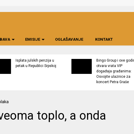
BAVA
EMISIJE
OGLAŠAVANJE
KONTAKT
Isplata julskih penzija u
Bingo Group i ove godi
petak u Republici Srpskoj
otvara vrata VIP
događaja građanima:
Osvojite ulaznice za
koncert Petra Graše
 veoma toplo, a onda