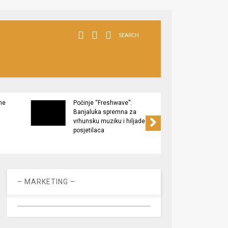
SEARCH
ne
Počinje “Freshwave”:
Završe
Banjaluka spremna za
Tukov
vrhunsku muziku i hiljade
zaštić
posjetilaca
– MARKETING –