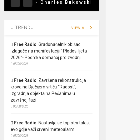
- Charles Bukowski
U TRENDU
VIEW ALL
Free Radio
:
Gradonačelnik obišao
izlagače na manifestaciji ” Plodovi ljeta
2026”- Podrška domaćoj proizvodnji
05/08/2026
Free Radio
:
Završena rekonstrukcija
krova na Dječijem vrtiću “Radost”,
izgradnja objekta na Pećanima u
završnoj fazi
05/08/2026
Free Radio
:
Nastavlja se toplotni talas,
evo gdje važi crveni meteoalarm
05/08/2026