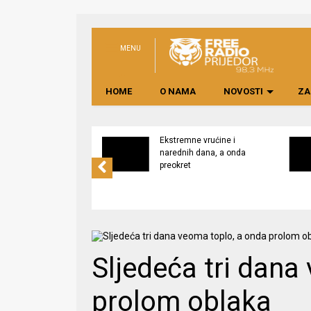
MENU
HOME
O NAMA
NOVOSTI
ZA
svijest o značaju
Ekstremne vrućine i
ne lokalno
narednih dana, a onda
edene hrane
preokret
Sljedeća tri dana
prolom oblaka