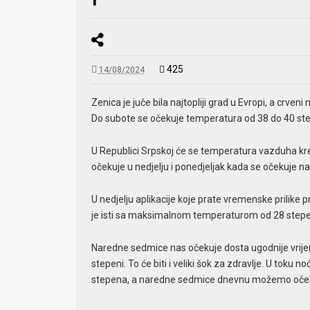
425
14/08/2024
Zenica je juče bila najtopliji grad u Evropi, a crven
Do subote se očekuje temperatura od 38 do 40 ste
U Republici Srpskoj će se temperatura vazduha kret
očekuje u nedjelju i ponedjeljak kada se očekuje 
U nedjelju aplikacije koje prate vremenske prilike 
je isti sa maksimalnom temperaturom od 28 stepe
Naredne sedmice nas očekuje dosta ugodnije vrijem
stepeni. To će biti i veliki šok za zdravlje. U tok
stepena, a naredne sedmice dnevnu možemo očeki