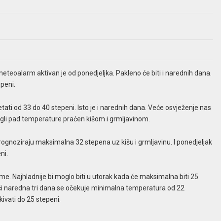
i meteoalarm aktivan je od ponedjeljka. Pakleno će biti i narednih dana.
peni.
ati od 33 do 40 stepeni. Isto je i narednih dana. Veće osvježenje nas
nagli pad temperature praćen kišom i grmljavinom.
prognoziraju maksimalna 32 stepena uz kišu i grmljavinu. I ponedjeljak
ni.
e. Najhladnije bi moglo biti u utorak kada će maksimalna biti 25
u noći naredna tri dana se očekuje minimalna temperatura od 22
vati do 25 stepeni.