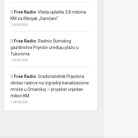
Free Radio
:
Vlada uplatila 3,8 miliona
KM za Ribnjak „Saničani“
04/08/2026
Free Radio
:
Radnici Šumskog
gazdinstva Prijedor uređuju plažu u
Tukovima
04/08/2026
Free Radio
:
Gradonačelnik Prijedora
obišao radove na izgradnji kanalizacione
mreže u Omarskoj – projekat vrijedan
milion KM
04/08/2026